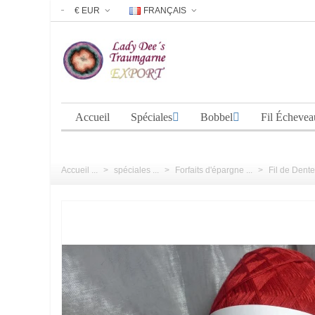
€ EUR
FRANÇAIS
Accueil
Spéciales
Bobbel
Fil Échevea
Accueil ...
>
spéciales ...
>
Forfaits d'épargne ...
>
Fil de Dente