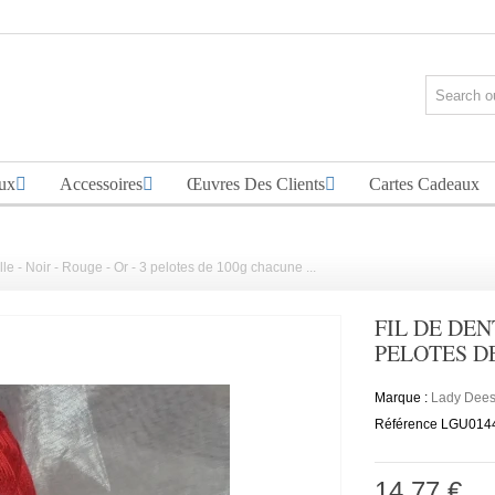
ux
Accessoires
Œuvres Des Clients
Cartes Cadeaux
lle - Noir - Rouge - Or - 3 pelotes de 100g chacune ...
FIL DE DENT
PELOTES D
Marque :
Lady Dee
Référence
LGU014
14,77 €