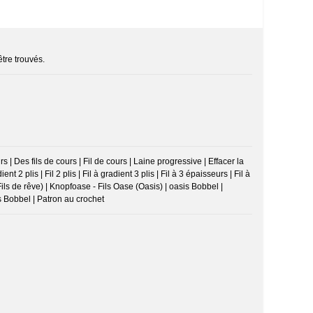
être trouvés.
 | Des fils de cours | Fil de cours | Laine progressive | Effacer la
ent 2 plis | Fil 2 plis | Fil à gradient 3 plis | Fil à 3 épaisseurs | Fil à
Fils de rêve) | Knopfoase - Fils Oase (Oasis) | oasis Bobbel |
s Bobbel | Patron au crochet