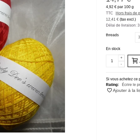
4,92 €
par 100 g
TTC
Hors frais de p
12,41 €
(tax excl.)
Délai de livraison: 3 
threads
3
En stock
+
-
Si vous achetez ce 
Rating:
Écrire le p
Ajouter à la li