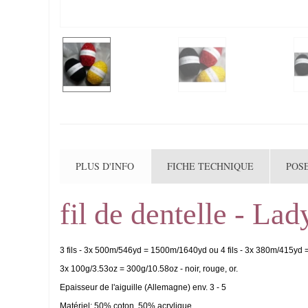
PLUS D'INFO
FICHE TECHNIQUE
POS
fil de dentelle - Lad
3 fils - 3x 500m/546yd = 1500m/1640yd ou 4 fils - 3x 380m/415yd
3x 100g/3.53oz = 300g/10.58oz - noir, rouge, or.
Epaisseur de l'aiguille (Allemagne) env. 3 - 5
Matériel: 50% coton, 50% acrylique.