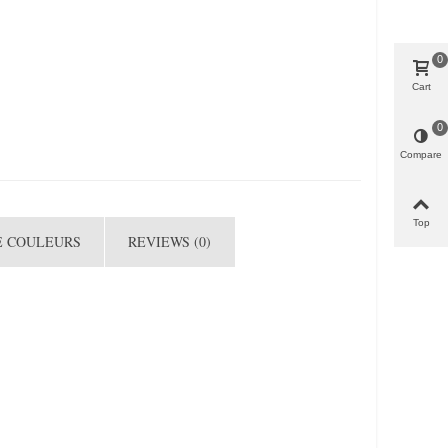
0
Cart
0
Compare
Top
E COULEURS
REVIEWS (0)