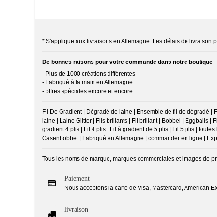
* S'applique aux livraisons en Allemagne. Les délais de livraison po
De bonnes raisons pour votre commande dans notre boutique
- Plus de 1000 créations différentes
- Fabriqué à la main en Allemagne
- offres spéciales encore et encore
Fil De Gradient | Dégradé de laine | Ensemble de fil de dégradé | Fil
laine | Laine Glitter | Fils brillants | Fil brillant | Bobbel | Eggballs | 
gradient 4 plis | Fil 4 plis | Fil à gradient de 5 plis | Fil 5 plis 
Oasenbobbel | Fabriqué en Allemagne | commander en ligne | Expédi
Tous les noms de marque, marques commerciales et images de produi
Paiement
Nous acceptons la carte de Visa, Mastercard, American Exp
livraison