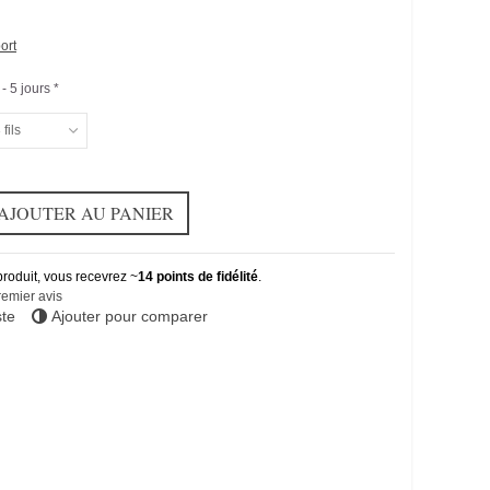
ort
- 5 jours *
 fils
AJOUTER AU PANIER
produit, vous recevrez ~
14
points de fidélité
.
remier avis
ste
Ajouter pour comparer