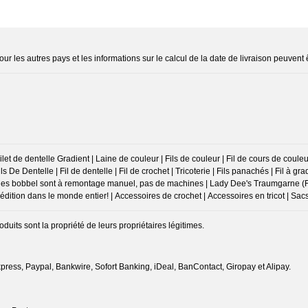
ur les autres pays et les informations sur le calcul de la date de livraison peuvent 
et de dentelle Gradient | Laine de couleur | Fils de couleur | Fil de cours de couleurs
Fils De Dentelle | Fil de dentelle | Fil de crochet | Tricoterie | Fils panachés | Fil à gradi
| toutes les bobbel sont à remontage manuel, pas de machines | Lady Dee's Traumgarne (
tion dans le monde entier! | Accessoires de crochet | Accessoires en tricot | Sac
ts sont la propriété de leurs propriétaires légitimes.
ress, Paypal, Bankwire, Sofort Banking, iDeal, BanContact, Giropay et Alipay.