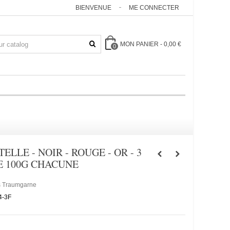
BIENVENUE
ME CONNECTER
MON PANIER
-
0,00 €
0
ELLE - NOIR - ROUGE - OR - 3
E 100G CHACUNE
s Traumgarne
4-3F