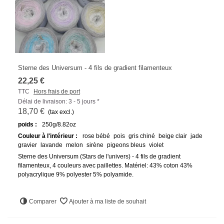
Sterne des Universum - 4 fils de gradient filamenteux
22,25 €
TTC
Hors frais de port
Délai de livraison: 3 - 5 jours *
18,70 €
(tax excl.)
poids :
250g/8.82oz
Couleur à l'intérieur :
rose bébé
pois
gris chiné
beige clair
jade
gravier
lavande
melon
sirène
pigeons bleus
violet
Sterne des Universum (Stars de l'univers) - 4 fils de gradient
filamenteux, 4 couleurs avec paillettes. Matériel: 43% coton 43%
polyacrylique 9% polyester 5% polyamide.
Comparer
Ajouter à ma liste de souhait