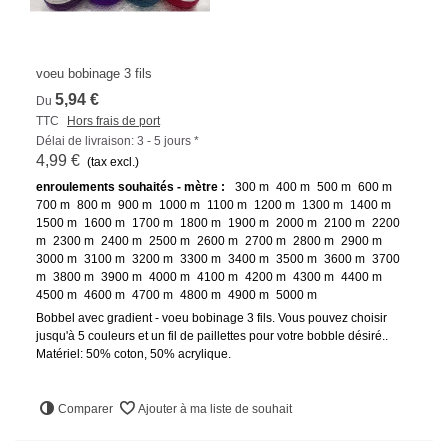
voeu bobinage 3 fils
5,94 €
Du
TTC
Hors frais de port
Délai de livraison: 3 - 5 jours *
4,99 €
(tax excl.)
enroulements souhaités - mètre :
300 m
400 m
500 m
600 m
700 m
800 m
900 m
1000 m
1100 m
1200 m
1300 m
1400 m
1500 m
1600 m
1700 m
1800 m
1900 m
2000 m
2100 m
2200
m
2300 m
2400 m
2500 m
2600 m
2700 m
2800 m
2900 m
3000 m
3100 m
3200 m
3300 m
3400 m
3500 m
3600 m
3700
m
3800 m
3900 m
4000 m
4100 m
4200 m
4300 m
4400 m
4500 m
4600 m
4700 m
4800 m
4900 m
5000 m
Bobbel avec gradient - voeu bobinage 3 fils. Vous pouvez choisir
jusqu'à 5 couleurs et un fil de paillettes pour votre bobble désiré..
Matériel: 50% coton, 50% acrylique.
Comparer
Ajouter à ma liste de souhait