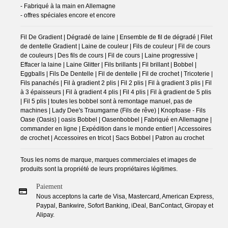
- Fabriqué à la main en Allemagne
- offres spéciales encore et encore
Fil De Gradient | Dégradé de laine | Ensemble de fil de dégradé | Filet
de dentelle Gradient | Laine de couleur | Fils de couleur | Fil de cours
de couleurs | Des fils de cours | Fil de cours | Laine progressive |
Effacer la laine | Laine Glitter | Fils brillants | Fil brillant | Bobbel |
Eggballs | Fils De Dentelle | Fil de dentelle | Fil de crochet | Tricoterie |
Fils panachés | Fil à gradient 2 plis | Fil 2 plis | Fil à gradient 3 plis | Fil
à 3 épaisseurs | Fil à gradient 4 plis | Fil 4 plis | Fil à gradient de 5 plis
| Fil 5 plis | toutes les bobbel sont à remontage manuel, pas de
machines | Lady Dee's Traumgarne (Fils de rêve) | Knopfoase - Fils
Oase (Oasis) | oasis Bobbel | Oasenbobbel | Fabriqué en Allemagne |
commander en ligne | Expédition dans le monde entier! | Accessoires
de crochet | Accessoires en tricot | Sacs Bobbel | Patron au crochet
Tous les noms de marque, marques commerciales et images de
produits sont la propriété de leurs propriétaires légitimes.
Paiement
Nous acceptons la carte de Visa, Mastercard, American Express,
Paypal, Bankwire, Sofort Banking, iDeal, BanContact, Giropay et
Alipay.