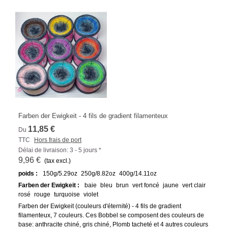
Farben der Ewigkeit - 4 fils de gradient filamenteux
11,85 €
Du
TTC
Hors frais de port
Délai de livraison: 3 - 5 jours *
9,96 €
(tax excl.)
poids :
150g/5.29oz
250g/8.82oz
400g/14.11oz
Farben der Ewigkeit :
baie
bleu
brun
vert foncé
jaune
vert clair
rosé
rouge
turquoise
violet
Farben der Ewigkeit (couleurs d'éternité) - 4 fils de gradient
filamenteux, 7 couleurs. Ces Bobbel se composent des couleurs de
base: anthracite chiné, gris chiné, Plomb tacheté et 4 autres couleurs