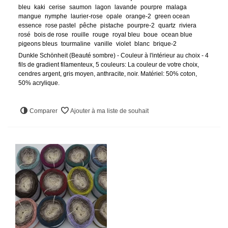
bleu
kaki
cerise
saumon
lagon
lavande
pourpre
malaga
mangue
nymphe
laurier-rose
opale
orange-2
green ocean
essence
rose pastel
pêche
pistache
pourpre-2
quartz
riviera
rosé
bois de rose
rouille
rouge
royal bleu
boue
ocean blue
pigeons bleus
tourmaline
vanille
violet
blanc
brique-2
Dunkle Schönheit (Beauté sombre) - Couleur à l'intérieur au choix - 4
fils de gradient filamenteux, 5 couleurs: La couleur de votre choix,
cendres argent, gris moyen, anthracite, noir. Matériel: 50% coton,
50% acrylique.
Comparer
Ajouter à ma liste de souhait