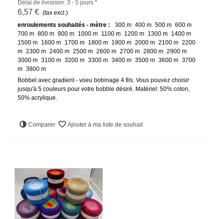
Délai de livraison: 3 - 5 jours *
6,57 €
(tax excl.)
enroulements souhaités - mètre :
300 m
400 m
500 m
600 m
700 m
800 m
900 m
1000 m
1100 m
1200 m
1300 m
1400 m
1500 m
1600 m
1700 m
1800 m
1900 m
2000 m
2100 m
2200
m
2300 m
2400 m
2500 m
2600 m
2700 m
2800 m
2900 m
3000 m
3100 m
3200 m
3300 m
3400 m
3500 m
3600 m
3700
m
3800 m
Bobbel avec gradient - voeu bobinage 4 fils. Vous pouvez choisir
jusqu'à 5 couleurs pour votre bobble désiré. Matériel: 50% coton,
50% acrylique.
Comparer
Ajouter à ma liste de souhait