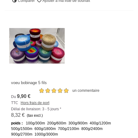
Comparer
Ajouter à ma liste de souhait
voeu bobinage 5 fils
un commentaire
9,90 €
Du
TTC
Hors frais de port
Délai de livraison: 3 - 5 jours *
8,32 €
(tax excl.)
poids :
100g/300m
200g/600m
300g/900m
400g/1200m
500g/1500m
600g/1800m
700g/2100m
800g/2400m
900g/2700m
1000g/3000m