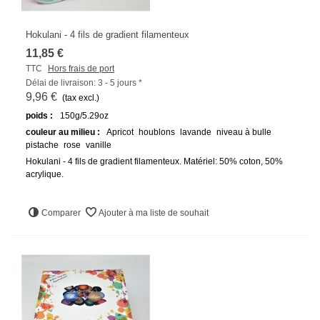
Hokulani - 4 fils de gradient filamenteux
11,85 €
TTC
Hors frais de port
Délai de livraison: 3 - 5 jours *
9,96 €
(tax excl.)
poids :
150g/5.29oz
couleur au milieu :
Apricot
houblons
lavande
niveau à bulle
pistache
rose
vanille
Hokulani - 4 fils de gradient filamenteux. Matériel: 50% coton, 50%
acrylique.
Comparer
Ajouter à ma liste de souhait