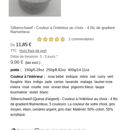
Silberschweif - Couleur à l'intérieur au choix - 4 fils de gradient
filamenteux
2 commentaires
11,85 €
Du
TTC
Hors frais de port
Délai de livraison: 3 - 5 jours *
9,96 €
(tax excl.)
poids :
150g/5.29oz
250g/8.82oz
400g/14.11oz
Couleur à l'intérieur :
rose bébé
évêque
mûre
ciel
curry
vert
fougère
lilas
indigo
jade
cerise
lavande
malaga
laurier-rose
riviera
rosé
rouille
noir
ocean blue
pigeons bleus
taupe
tourmaline
violet
blanc
Silberschweif (Queue d'argent) - Couleur à l'intérieur au choix - 4 fils
de gradient filamenteux, 5 couleurs: La couleur de votre choix, gris
moyen, étain, cendres argent, gris clair. Matériel: 50% coton, 50%
acrylique.