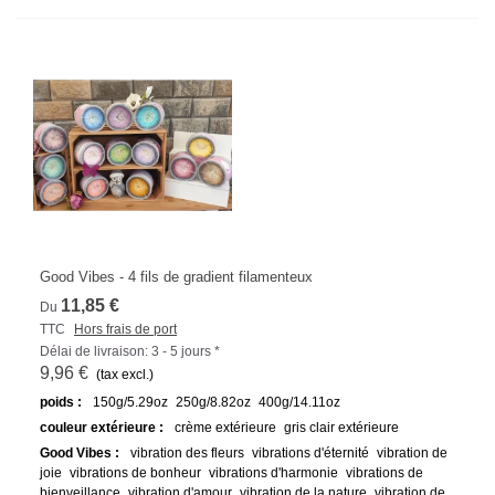
Good Vibes - 4 fils de gradient filamenteux
11,85 €
Du
TTC
Hors frais de port
Délai de livraison: 3 - 5 jours *
9,96 €
(tax excl.)
poids :
150g/5.29oz
250g/8.82oz
400g/14.11oz
couleur extérieure :
crème extérieure
gris clair extérieure
Good Vibes :
vibration des fleurs
vibrations d'éternité
vibration de
joie
vibrations de bonheur
vibrations d'harmonie
vibrations de
bienveillance
vibration d'amour
vibration de la nature
vibration de