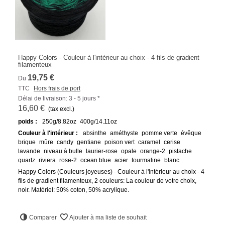
Happy Colors - Couleur à l'intérieur au choix - 4 fils de gradient
filamenteux
19,75 €
Du
TTC
Hors frais de port
Délai de livraison: 3 - 5 jours *
16,60 €
(tax excl.)
poids :
250g/8.82oz
400g/14.11oz
Couleur à l'intérieur :
absinthe
améthyste
pomme verte
évêque
brique
mûre
candy
gentiane
poison vert
caramel
cerise
lavande
niveau à bulle
laurier-rose
opale
orange-2
pistache
quartz
riviera
rose-2
ocean blue
acier
tourmaline
blanc
Happy Colors (Couleurs joyeuses) - Couleur à l'intérieur au choix - 4
fils de gradient filamenteux, 2 couleurs: La couleur de votre choix,
noir. Matériel: 50% coton, 50% acrylique.
Comparer
Ajouter à ma liste de souhait