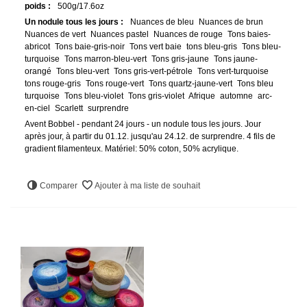
poids :
500g/17.6oz
Un nodule tous les jours :
Nuances de bleu
Nuances de brun
Nuances de vert
Nuances pastel
Nuances de rouge
Tons baies-
abricot
Tons baie-gris-noir
Tons vert baie
tons bleu-gris
Tons bleu-
turquoise
Tons marron-bleu-vert
Tons gris-jaune
Tons jaune-
orangé
Tons bleu-vert
Tons gris-vert-pétrole
Tons vert-turquoise
tons rouge-gris
Tons rouge-vert
Tons quartz-jaune-vert
Tons bleu
turquoise
Tons bleu-violet
Tons gris-violet
Afrique
automne
arc-
en-ciel
Scarlett
surprendre
Avent Bobbel - pendant 24 jours - un nodule tous les jours. Jour
après jour, à partir du 01.12. jusqu'au 24.12. de surprendre. 4 fils de
gradient filamenteux. Matériel: 50% coton, 50% acrylique.
Comparer
Ajouter à ma liste de souhait