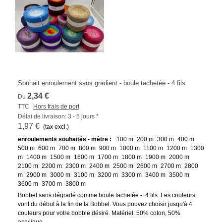
Souhait enroulement sans gradient - boule tachetée - 4 fils
2,34 €
Du
TTC
Hors frais de port
Délai de livraison: 3 - 5 jours *
1,97 €
(tax excl.)
enroulements souhaités - mètre :
100 m
200 m
300 m
400 m
500 m
600 m
700 m
800 m
900 m
1000 m
1100 m
1200 m
1300
m
1400 m
1500 m
1600 m
1700 m
1800 m
1900 m
2000 m
2100 m
2200 m
2300 m
2400 m
2500 m
2600 m
2700 m
2800
m
2900 m
3000 m
3100 m
3200 m
3300 m
3400 m
3500 m
3600 m
3700 m
3800 m
Bobbel sans dégradé comme boule tachetée - 4 fils. Les couleurs
vont du début à la fin de la Bobbel. Vous pouvez choisir jusqu'à 4
couleurs pour votre bobble désiré. Matériel: 50% coton, 50%
acrylique.