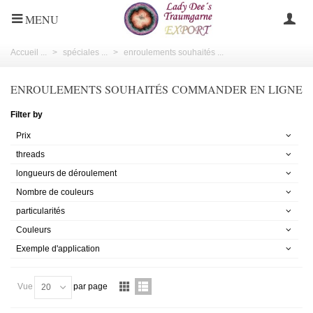
MENU
Accueil ...
>
spéciales ...
>
enroulements souhaités ...
ENROULEMENTS SOUHAITÉS COMMANDER EN LIGNE
Filter by
Prix
threads
longueurs de déroulement
Nombre de couleurs
particularités
Couleurs
Exemple d'application
Vue
par page
20