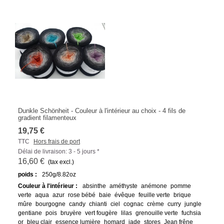
Dunkle Schönheit - Couleur à l'intérieur au choix - 4 fils de
gradient filamenteux
19,75 €
TTC
Hors frais de port
Délai de livraison: 3 - 5 jours *
16,60 €
(tax excl.)
poids :
250g/8.82oz
Couleur à l'intérieur :
absinthe
améthyste
anémone
pomme
verte
aqua
azur
rose bébé
baie
évêque
feuille verte
brique
mûre
bourgogne
candy
chianti
ciel
cognac
crème
curry
jungle
gentiane
pois
bruyère
vert fougère
lilas
grenouille verte
fuchsia
or
bleu clair
essence lumière
homard
jade
stores
Jean frêne