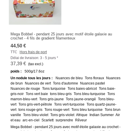
Mega Bobbel - pendant 25 jours avec motif étoile galaxie au
crochet - 4 fils de gradient filamenteux
44,50 €
TTC
Hors frais de port
Délai de livraison: 3 - 5 jours *
37,39 €
(tax excl.)
poids :
500g/17.6oz
Un nodule tous les jours :
Nuances de bleu
Tons floraux
Nuances
de brun
Nuances de vert
Tons d'automne
Nuances pastel
Nuances de rouge
Tons turquoise
Tons baies-abricot
Tons baie-
gris-noir
Tons vert baie
tons bleu-gris
Tons bleu-turquoise
Tons
marron-bleu-vert
Tons gris-jaune
Tons jaune-orangé
Tons bleu-
vert
Tons gris-vert-pétrole
Tons vert-turquoise
Tons quartz-jaune-
vert
tons rouge-gris
Tons rouge-vert
Tons bleu turquoise
Tons brun
vanille
Tons bleu-violet
Tons gris-violet
Afrique
Indian Summer
Air
et eau
arc-en-ciel
Scarlett
surprendre
Rêveur
Mega Bobbel - pendant 25 jours avec motif étoile galaxie au crochet -