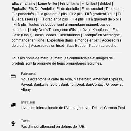
Effacer la laine | Laine Glitter | Fils brillants | Fil brillant | Bobbel |
Eggballs | Fils De Dentelle | Fil de dentelle | Fil de crochet | Tricoterie |
Fils panachés | Fil à gradient 2 plis | Fil 2 plis | Fil à gradient 3 plis | Fil
à 3 épaisseurs | Fil à gradient 4 plis | Fil 4 plis | Fil à gradient de 5 plis
| Fil 5 plis | toutes les bobbel sont à remontage manuel, pas de
machines | Lady Dee's Traumgarne (Fils de rêve) | Knopfoase - Fils
Oase (Oasis) | oasis Bobbel | Oasenbobbel | Fabriqué en Allemagne |
commander en ligne | Expédition dans le monde entier! | Accessoires
de crochet | Accessoires en tricot | Sacs Bobbel | Patron au crochet
Tous les noms de marque, marques commerciales et images de
produits sont la propriété de leurs propriétaires légitimes.
Paiement
Nous acceptons la carte de Visa, Mastercard, American Express,
Paypal, Bankwire, Sofort Banking, iDeal, BanContact, Giropay et
Alipay.
livraison
Livraison internationale de l'Allemagne avec DHL et German Post.
Taxes
Pas d'impôt allemand en dehors de l'UE.