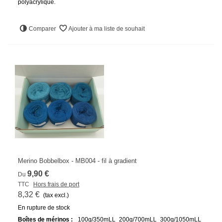
polyacrylique.
Comparer
Ajouter à ma liste de souhait
Merino Bobbelbox - MB004 - fil à gradient
9,90 €
Du
TTC
Hors frais de port
8,32 €
(tax excl.)
En rupture de stock
Boîtes de mérinos :
100g/350mLL
200g/700mLL
300g/1050mLL