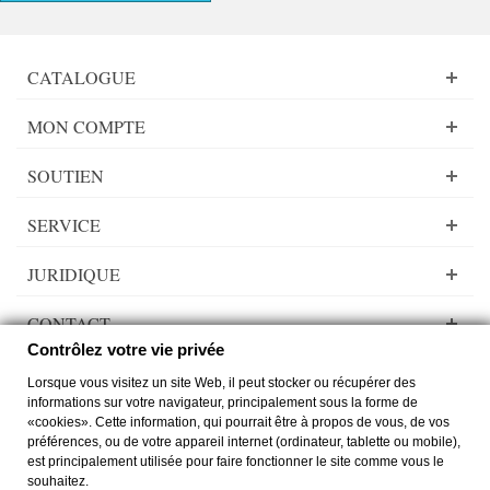
CATALOGUE
MON COMPTE
SOUTIEN
SERVICE
JURIDIQUE
CONTACT
Contrôlez votre vie privée
Lorsque vous visitez un site Web, il peut stocker ou récupérer des
informations sur votre navigateur, principalement sous la forme de
«cookies». Cette information, qui pourrait être à propos de vous, de vos
Lady Dee´s Traumgarne Export - Fils gradient - © by
zimmer-media-office
préférences, ou de votre appareil internet (ordinateur, tablette ou mobile),
Passer à la version desktop
est principalement utilisée pour faire fonctionner le site comme vous le
souhaitez.