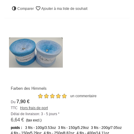
Comparer
Ajouter à ma liste de souhait
Farben des Himmels
un commentaire
7,90 €
Du
TTC
Hors frais de port
Délai de livraison: 3 - 5 jours *
6,64 €
(tax excl.)
poids :
3 fils - 100g/3.53oz
3 fils - 150g/5.29oz
3 fils - 200g/7.05oz
4 fils - 150g/5.29oz
4 fils - 250g/8.82oz
4 fils - 400g/14.11oz