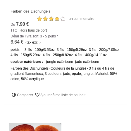
Farben des Dschungels
un commentaire
7,90 €
Du
TTC
Hors frais de port
Délai de livraison: 3 - 5 jours *
6,64 €
(tax excl.)
poids :
3 fils - 100g/3.53oz
3 fils - 150g/5.29oz
3 fils - 200g/7.05oz
4 fils - 150g/5.29oz
4 fils - 250g/8.82oz
4 fils - 400g/14.11oz
couleur extérieure :
jungle extérieure
jade extérieure
Farben des Dschungels (Couleurs de la jungle) - 3 fils ou 4 fils de
gradient filamenteux, 3 couleurs: jade, opale, jungle.. Matériel: 50%
coton, 50% acrylique.
Comparer
Ajouter à ma liste de souhait