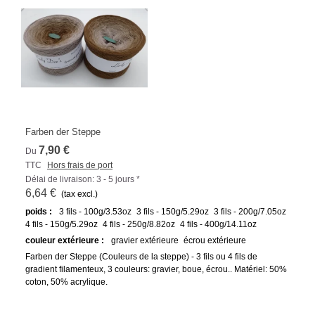
Farben der Steppe
7,90 €
Du
TTC
Hors frais de port
Délai de livraison: 3 - 5 jours *
6,64 €
(tax excl.)
poids :
3 fils - 100g/3.53oz
3 fils - 150g/5.29oz
3 fils - 200g/7.05oz
4 fils - 150g/5.29oz
4 fils - 250g/8.82oz
4 fils - 400g/14.11oz
couleur extérieure :
gravier extérieure
écrou extérieure
Farben der Steppe (Couleurs de la steppe) - 3 fils ou 4 fils de
gradient filamenteux, 3 couleurs: gravier, boue, écrou.. Matériel: 50%
coton, 50% acrylique.