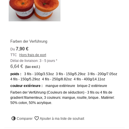
Farben der Verführung
7,90 €
Du
TTC
Hors frais de port
Délai de livraison: 3 - 5 jours *
6,64 €
(tax excl.)
poids :
3 fils - 100g/3.53oz
3 fils - 150g/5.29oz
3 fils - 200g/7.05oz
4 fils - 150g/5.29oz
4 fils - 250g/8.82oz
4 fils - 400g/14.11oz
couleur extérieure :
mangue extérieure
brique-2 extérieure
Farben der Verführung (Couleurs de séduction) - 3 fils ou 4 fils de
gradient filamenteux, 3 couleurs: mangue, rouille, brique.. Matériel:
50% coton, 50% acrylique.
Comparer
Ajouter à ma liste de souhait