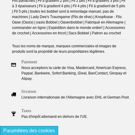
Fils panachés | Fil à gradient 2 plis | Fil 2 plis | Fil à gradient 3 plis | Fil
à 3 épaisseurs | Fil à gradient 4 plis | Fil 4 plis | Fil à gradient de 5 plis
| Fil 5 plis | toutes les bobbel sont à remontage manuel, pas de
machines | Lady Dee's Traumgarne (Fils de rêve) | Knopfoase - Fils
Oase (Oasis) | oasis Bobbel | Oasenbobbel | Fabriqué en Allemagne |
commander en ligne | Expédition dans le monde entier! | Accessoires
de crochet | Accessoires en tricot | Sacs Bobbel | Patron au crochet
Tous les noms de marque, marques commerciales et images de
produits sont la propriété de leurs propriétaires légitimes.
Paiement
Nous acceptons la carte de Visa, Mastercard, American Express,
Paypal, Bankwire, Sofort Banking, iDeal, BanContact, Giropay et
Alipay.
livraison
Livraison internationale de l'Allemagne avec DHL et German Post.
Taxes
Pas d'impôt allemand en dehors de l'UE.
Paramètres des cookies