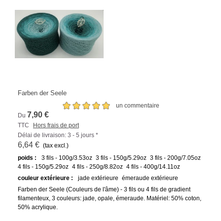
Farben der Seele
un commentaire
7,90 €
Du
TTC
Hors frais de port
Délai de livraison: 3 - 5 jours *
6,64 €
(tax excl.)
poids :
3 fils - 100g/3.53oz
3 fils - 150g/5.29oz
3 fils - 200g/7.05oz
4 fils - 150g/5.29oz
4 fils - 250g/8.82oz
4 fils - 400g/14.11oz
couleur extérieure :
jade extérieure
émeraude extérieure
Farben der Seele (Couleurs de l'âme) - 3 fils ou 4 fils de gradient
filamenteux, 3 couleurs: jade, opale, émeraude. Matériel: 50% coton,
50% acrylique.