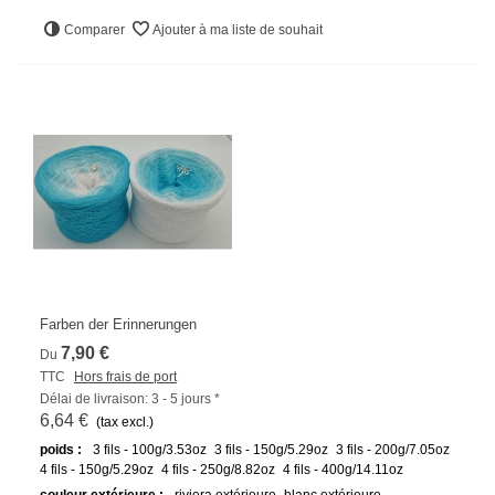
Comparer
Ajouter à ma liste de souhait
Farben der Erinnerungen
7,90 €
Du
TTC
Hors frais de port
Délai de livraison: 3 - 5 jours *
6,64 €
(tax excl.)
poids :
3 fils - 100g/3.53oz
3 fils - 150g/5.29oz
3 fils - 200g/7.05oz
4 fils - 150g/5.29oz
4 fils - 250g/8.82oz
4 fils - 400g/14.11oz
couleur extérieure :
riviera extérieure
blanc extérieure