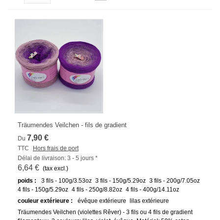
Träumendes Veilchen - fils de gradient
7,90 €
Du
TTC
Hors frais de port
Délai de livraison: 3 - 5 jours *
6,64 €
(tax excl.)
poids :
3 fils - 100g/3.53oz
3 fils - 150g/5.29oz
3 fils - 200g/7.05oz
4 fils - 150g/5.29oz
4 fils - 250g/8.82oz
4 fils - 400g/14.11oz
couleur extérieure :
évêque extérieure
lilas extérieure
Träumendes Veilchen (violettes Rêver) - 3 fils ou 4 fils de gradient