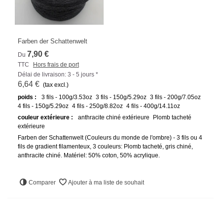
Farben der Schattenwelt
7,90 €
Du
TTC
Hors frais de port
Délai de livraison: 3 - 5 jours *
6,64 €
(tax excl.)
poids :
3 fils - 100g/3.53oz
3 fils - 150g/5.29oz
3 fils - 200g/7.05oz
4 fils - 150g/5.29oz
4 fils - 250g/8.82oz
4 fils - 400g/14.11oz
couleur extérieure :
anthracite chiné extérieure
Plomb tacheté
extérieure
Farben der Schattenwelt (Couleurs du monde de l'ombre) - 3 fils ou 4
fils de gradient filamenteux, 3 couleurs: Plomb tacheté, gris chiné,
anthracite chiné. Matériel: 50% coton, 50% acrylique.
Comparer
Ajouter à ma liste de souhait