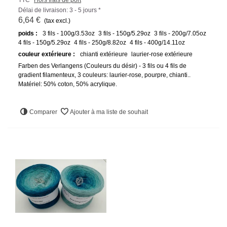
Délai de livraison: 3 - 5 jours *
6,64 €
(tax excl.)
poids :
3 fils - 100g/3.53oz
3 fils - 150g/5.29oz
3 fils - 200g/7.05oz
4 fils - 150g/5.29oz
4 fils - 250g/8.82oz
4 fils - 400g/14.11oz
couleur extérieure :
chianti extérieure
laurier-rose extérieure
Farben des Verlangens (Couleurs du désir) - 3 fils ou 4 fils de
gradient filamenteux, 3 couleurs: laurier-rose, pourpre, chianti..
Matériel: 50% coton, 50% acrylique.
Comparer
Ajouter à ma liste de souhait