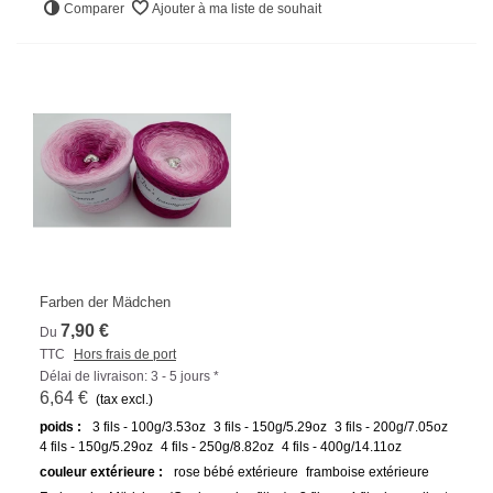
Comparer
Ajouter à ma liste de souhait
Farben der Mädchen
7,90 €
Du
TTC
Hors frais de port
Délai de livraison: 3 - 5 jours *
6,64 €
(tax excl.)
poids :
3 fils - 100g/3.53oz
3 fils - 150g/5.29oz
3 fils - 200g/7.05oz
4 fils - 150g/5.29oz
4 fils - 250g/8.82oz
4 fils - 400g/14.11oz
couleur extérieure :
rose bébé extérieure
framboise extérieure