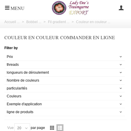
MENU
Accueil ...
>
Bobbel ...
>
Fil gradient ...
>
Couleur en couleur ...
COULEUR EN COULEUR COMMANDER EN LIGNE
Filter by
Prix
threads
longueurs de déroulement
Nombre de couleurs
particularités
Couleurs
Exemple d'application
ligne de produits
Vue
par page
20