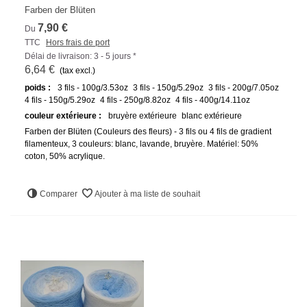
Farben der Blüten
7,90 €
Du
TTC
Hors frais de port
Délai de livraison: 3 - 5 jours *
6,64 €
(tax excl.)
poids :
3 fils - 100g/3.53oz
3 fils - 150g/5.29oz
3 fils - 200g/7.05oz
4 fils - 150g/5.29oz
4 fils - 250g/8.82oz
4 fils - 400g/14.11oz
couleur extérieure :
bruyère extérieure
blanc extérieure
Farben der Blüten (Couleurs des fleurs) - 3 fils ou 4 fils de gradient
filamenteux, 3 couleurs: blanc, lavande, bruyère. Matériel: 50%
coton, 50% acrylique.
Comparer
Ajouter à ma liste de souhait