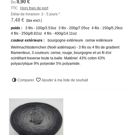
8,90 €
Du
TTC
Hors frais de port
Délai de livraison: 3 - 5 jours *
7,48 €
(tax excl.)
poids :
3 fils - 100g/3.53oz
3 fils - 200g/7.05oz
4 fils - 150g/5.29oz
4 fils - 250g/8.82oz
4 fils - 400g/14.11oz
couleur extérieure :
bourgogne extérieure
cerise extérieure
Weihnachtssternchen (Noël astérisque) - 3 fils ou 4 fils de gradient
filamenteux, 3 couleurs: cerise, rouge, bourgogne et un fil d'or
scintillant traverse toute la balle. Matériel: 43% coton 43%
polyacrylique 9% polyester 5% polyamide.
Comparer
Ajouter à ma liste de souhait