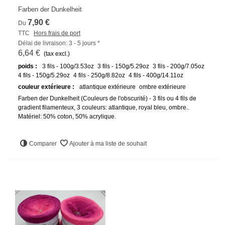
Farben der Dunkelheit
7,90 €
Du
TTC
Hors frais de port
Délai de livraison: 3 - 5 jours *
6,64 €
(tax excl.)
poids :
3 fils - 100g/3.53oz
3 fils - 150g/5.29oz
3 fils - 200g/7.05oz
4 fils - 150g/5.29oz
4 fils - 250g/8.82oz
4 fils - 400g/14.11oz
couleur extérieure :
atlantique extérieure
ombre extérieure
Farben der Dunkelheit (Couleurs de l'obscurité) - 3 fils ou 4 fils de
gradient filamenteux, 3 couleurs: atlantique, royal bleu, ombre..
Matériel: 50% coton, 50% acrylique.
Comparer
Ajouter à ma liste de souhait