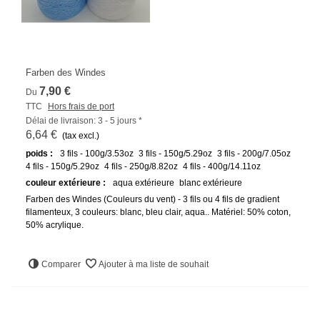
Farben des Windes
7,90 €
Du
TTC
Hors frais de port
Délai de livraison: 3 - 5 jours *
6,64 €
(tax excl.)
poids :
3 fils - 100g/3.53oz
3 fils - 150g/5.29oz
3 fils - 200g/7.05oz
4 fils - 150g/5.29oz
4 fils - 250g/8.82oz
4 fils - 400g/14.11oz
couleur extérieure :
aqua extérieure
blanc extérieure
Farben des Windes (Couleurs du vent) - 3 fils ou 4 fils de gradient
filamenteux, 3 couleurs: blanc, bleu clair, aqua.. Matériel: 50% coton,
50% acrylique.
Comparer
Ajouter à ma liste de souhait