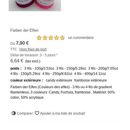
Farben der Elfen
un commentaire
7,90 €
Du
TTC
Hors frais de port
Délai de livraison: 3 - 5 jours *
6,64 €
(tax excl.)
poids :
3 fils - 100g/3.53oz
3 fils - 150g/5.29oz
3 fils - 200g/7.05oz
4 fils - 150g/5.29oz
4 fils - 250g/8.82oz
4 fils - 400g/14.11oz
couleur extérieure :
candy extérieure
framboise extérieure
Farben der Elfen (Couleurs des elfes) - 3 fils ou 4 fils de gradient
filamenteux, 3 couleurs: Candy, Fuchsia, framboise.. Matériel: 50%
coton, 50% acrylique.
Comparer
Ajouter à ma liste de souhait