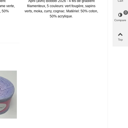
ient
April (avril) Bobbel 2026 - 4 fils de gradient
Cart
mme verte,
filamenteux, 5 couleurs: vert fougère, sapins
n, 50%
verts, moka, curry, cognac. Matériel: 50% coton,
0
50% acrylique.
Compare
Top