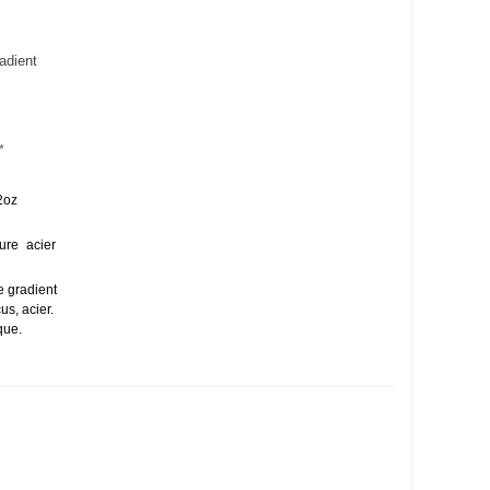
adient
*
2oz
eure
acier
e gradient
us, acier.
que.