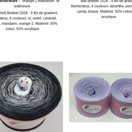
extérieure :
orange-2 extérieure
or
Mai Bobbel 2026 - 4 fils de grad
extérieure
filamenteux, 4 couleurs: absinthe, po
candy, brique. Matériel: 50% coto
uillet) Bobbel 2026 - 4 fils de gradient
acrylique.
teux, 6 couleurs: or, soleil, caramel,
, mandarin, orange-2. Matériel: 50%
coton, 50% acrylique.