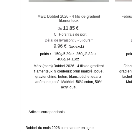
März Bobbel 2026 - 4 fils de gradient
Februa
Comparer
filamenteux
11,85 €
Du
TTC
Hors frais de port
Délai de livraison: 3 - 5 jours *
9,96 €
(tax excl.)
poids :
150g/5.29oz
250g/8.82oz
poi
400g/14.11oz
März (mars) Bobbel 2026 - 4 fils de gradient
Febru
filamenteux, 9 couleurs: brun marbré, boue,
gradien
gravier chiné, béton, blanc, pêche, quartz,
tachet
anémone, rosé. Matériel: 50% coton, 50%
Mat
acrylique.
Articles correpondants
Bobbel du mois 2026 commander en ligne