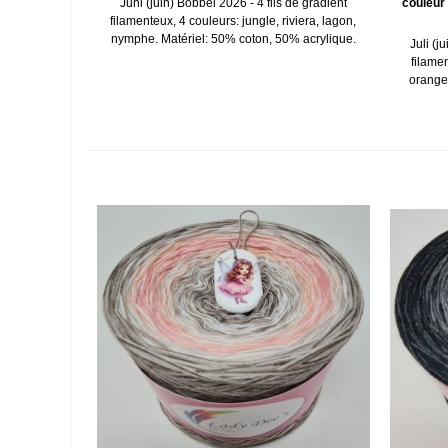
Juni (juin) Bobbel 2026 - 4 fils de gradient
couleur 
filamenteux, 4 couleurs: jungle, riviera, lagon,
nymphe. Matériel: 50% coton, 50% acrylique.
Juli (j
filamen
orange