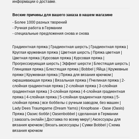
информации о доставке.
Веские причины для вашего заказа в нашем магазине
- Более 1000 разных творений
- Ручная работа в Германии
- специальные предложения снова и снова
Градиентная пряжа | Градиентная шерсть | Градиентная пряжа |
Круглая кружевная пряжа | Цветная шерсть | Пряжа цветная |
Цветная пряжа | Курсовая пряжа | Курсовая пряжа |
Прогрессирующая шерсть | Эффект шерсти | Блестящая шерсть |
Глянцевая пряжа | Блестящая пряжа | Bobbel | Яйца | Кружевные
пряжи | Кружевная пряжа | Пряжа для вязания крючком |
окрашивающая пряжа | Вязальная пряжа | Пчелиная пряжа | 2-
слойная градиентная пряжа | 2-слойная пряжа | 3-слойная
градиентная пряжа | 3-слойная пряжа | 4-слойная градиентная
пряжа | 4-слойная пряжа | 5-слойная градиентная пряжа | 5-
слойная пряжа | все боббелы с ручным заводом, без машин |
Lady Dees Traumgarne (Dream Yarns) | Knopfoase - Oase (Oasis)
Пряжа | Оазис боббл | Oasenbobbel | сделанная в Германии
| заказать онлайн | Доставка по всему миру! | Аксессуары для
вязания крючком | Вязать аксессуары | Сумки Bobbel | Схема
вязания крючком