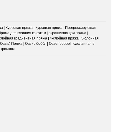
жа | Курсовая пряжа | Курсовая пряжа | Прогрессирующая
 Пряжа для вязания крючком | окрашивающая пряжа |
-слойная градиентная пряжа | 4-слойная пряжа | 5-слойная
Oasis) Пряжа | Оазис боббл | Oasenbobbel | сделанная в
я крючком