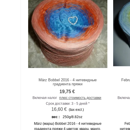
März Bobbel 2016 - 4 нитевидные
Febr
К сравнению
градиента пряжи
19,75 €
Включая налог
плюс стоимость доставки
Включа
Срок доставки: 3 - 5 дней *
16,60 €
(tax excl.)
вес :
250g/8.82oz
März (марш) Bobbel 2016 - 4 нитевидные
Feb
градиента пряжи 4 цветов: кварц, манго,
нитев