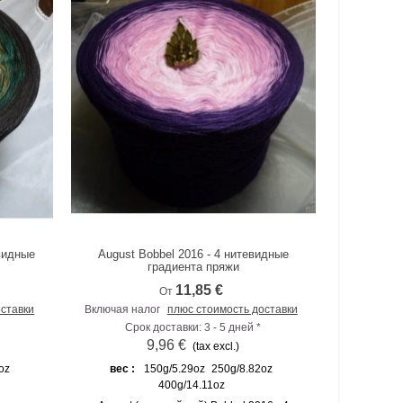
евидные
August Bobbel 2016 - 4 нитевидные
К сравнению
градиента пряжи
11,85 €
От
оставки
Включая налог
плюс стоимость доставки
Срок доставки: 3 - 5 дней *
9,96 €
(tax excl.)
oz
вес :
150g/5.29oz
250g/8.82oz
400g/14.11oz