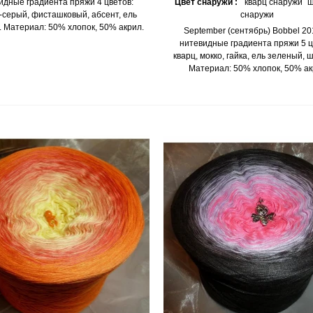
идные градиента пряжи 4 цветов:
Цвет снаружи :
кварц снаружи
ш
-серый, фисташковый, абсент, ель
снаружи
 Материал: 50% хлопок, 50% акрил.
September (сентябрь) Bobbel 201
нитевидные градиента пряжи 5 ц
кварц, мокко, гайка, ель зеленый, 
Материал: 50% хлопок, 50% ак