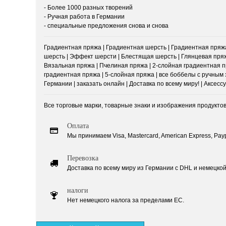
- Более 1000 разных творений
- Ручная работа в Германии
- специальные предложения снова и снова
Градиентная пряжа | Градиентная шерсть | Градиентная пряжа
шерсть | Эффект шерсти | Блестящая шерсть | Глянцевая пряж
Вязальная пряжа | Пчелиная пряжа | 2-слойная градиентная пр
градиентная пряжа | 5-слойная пряжа | все боббелы с ручным з
Германии | заказать онлайн | Доставка по всему миру! | Аксес
Все торговые марки, товарные знаки и изображения продукто
Оплата
Мы принимаем Visa, Mastercard, American Express, Paypal
Перевозка
Доставка по всему миру из Германии с DHL и немецкой 
налоги
Нет немецкого налога за пределами ЕС.