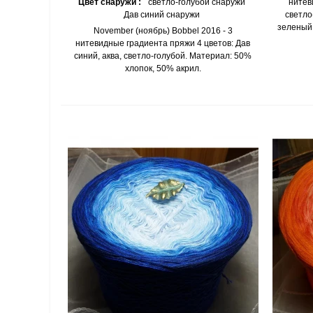
Цвет снаружи :
светло-голубой снаружи
нитев
Дав синий снаружи
светло
зеленый.
November (ноябрь) Bobbel 2016 - 3
нитевидные градиента пряжи 4 цветов: Дав
синий, аква, светло-голубой. Материал: 50%
хлопок, 50% акрил.