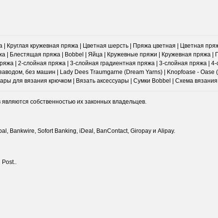
 | Круглая кружевная пряжа | Цветная шерсть | Пряжа цветная | Цветная пря
а | Блестящая пряжа | Bobbel | Яйца | Кружевные пряжи | Кружевная пряжа |
яжа | 2-слойная пряжа | 3-слойная градиентная пряжа | 3-слойная пряжа | 4
аводом, без машин | Lady Dees Traumgarne (Dream Yarns) | Knopfoase - Oase (
суары для вязания крючком | Вязать аксессуары | Сумки Bobbel | Схема вязани
в являются собственностью их законных владельцев.
, Bankwire, Sofort Banking, iDeal, BanContact, Giropay и Alipay.
Post..