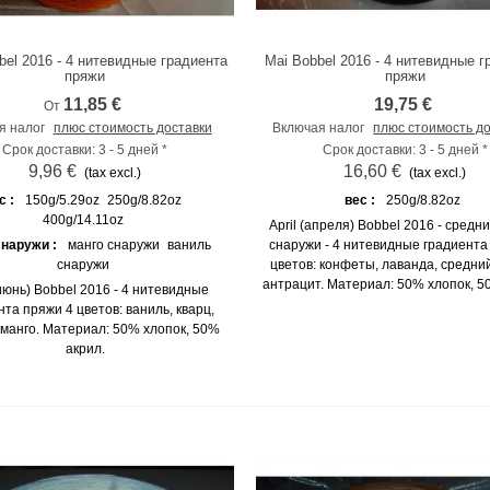
bel 2016 - 4 нитевидные градиента
Mai Bobbel 2016 - 4 нитевидные г
К сравнению
К сравнению
пряжи
пряжи
11,85 €
19,75 €
От
я налог
плюс стоимость доставки
Включая налог
плюс стоимость д
Срок доставки: 3 - 5 дней *
Срок доставки: 3 - 5 дней *
9,96 €
16,60 €
(tax excl.)
(tax excl.)
с :
150g/5.29oz
250g/8.82oz
вес :
250g/8.82oz
400g/14.11oz
April (апреля) Bobbel 2016 - средн
снаружи :
манго снаружи
ваниль
снаружи - 4 нитевидные градиента
снаружи
цветов: конфеты, лаванда, средни
антрацит. Материал: 50% хлопок, 5
(июнь) Bobbel 2016 - 4 нитевидные
нта пряжи 4 цветов: ваниль, кварц,
 манго. Материал: 50% хлопок, 50%
акрил.