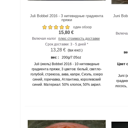
Juli Bobbel 2016 - 3 нитевидные градиента
Juni Bob
К сравнению
пряжи
один обзор
15,80 €
Включа
Включая налог
плюс стоимость доставки
Срок доставки: 3 - 5 дней *
13,28 €
(tax excl.)
ве
вес :
200g/7.05oz
Juli (июль) Bobbel 2016 - 10 нитевидные
Цвет 
градиента пряжи, 3 цветов: белый, светло-
голубой, стрекоза, аква, капри, Сиэль, озеро
Juni 
синий, горечавка, Атлантика, королевский
градие
синий. Материал: 50% хлопок, 50% акрил.
лосось,