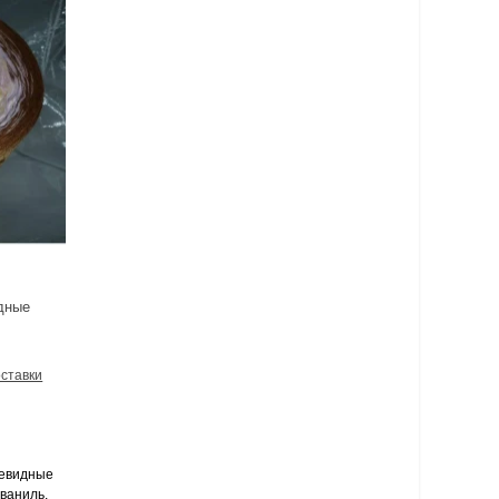
идные
оставки
итевидные
 ваниль,