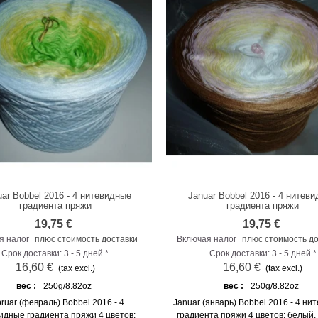
uar Bobbel 2016 - 4 нитевидные
Januar Bobbel 2016 - 4 нитев
К сравнению
К сравнению
градиента пряжи
градиента пряжи
19,75 €
19,75 €
я налог
плюс стоимость доставки
Включая налог
плюс стоимость д
Срок доставки: 3 - 5 дней *
Срок доставки: 3 - 5 дней *
16,60 €
16,60 €
(tax excl.)
(tax excl.)
вес :
250g/8.82oz
вес :
250g/8.82oz
ruar (февраль) Bobbel 2016 - 4
Januar (январь) Bobbel 2016 - 4 н
идные градиента пряжи 4 цветов:
градиента пряжи 4 цветов: белый,