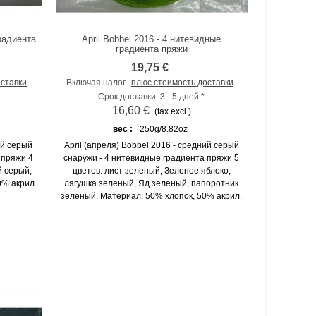
радиента
April Bobbel 2016 - 4 нитевидные
К сравнению
градиента пряжи
19,75 €
оставки
Включая налог
плюс стоимость доставки
Срок доставки: 3 - 5 дней *
16,60 €
(tax excl.)
вес :
250g/8.82oz
ий серый
April (апреля) Bobbel 2016 - средний серый
 пряжи 4
снаружи - 4 нитевидные градиента пряжи 5
й серый,
цветов: лист зеленый, Зеленое яблоко,
0% акрил.
лягушка зеленый, Яд зеленый, папоротник
зеленый. Материал: 50% хлопок, 50% акрил.