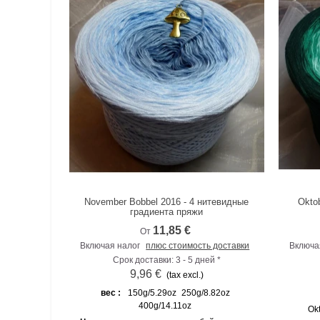
November Bobbel 2016 - 4 нитевидные
Okto
К сравнению
градиента пряжи
11,85 €
От
Включая налог
плюс стоимость доставки
Включа
Срок доставки: 3 - 5 дней *
9,96 €
(tax excl.)
вес :
150g/5.29oz
250g/8.82oz
400g/14.11oz
Ok