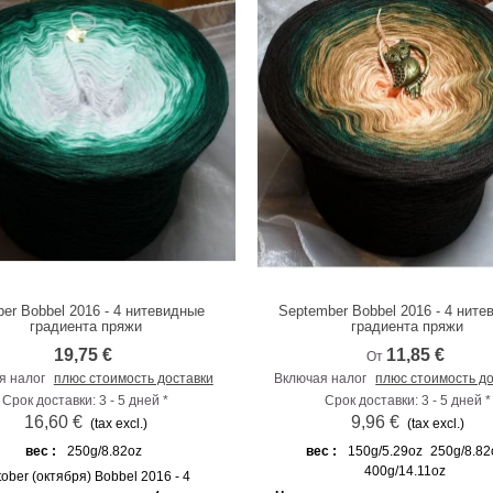
ber Bobbel 2016 - 4 нитевидные
September Bobbel 2016 - 4 нит
К сравнению
К сравнению
градиента пряжи
градиента пряжи
19,75 €
11,85 €
От
я налог
плюс стоимость доставки
Включая налог
плюс стоимость д
Срок доставки: 3 - 5 дней *
Срок доставки: 3 - 5 дней *
16,60 €
9,96 €
(tax excl.)
(tax excl.)
вес :
250g/8.82oz
вес :
150g/5.29oz
250g/8.82
400g/14.11oz
tober (октября) Bobbel 2016 - 4