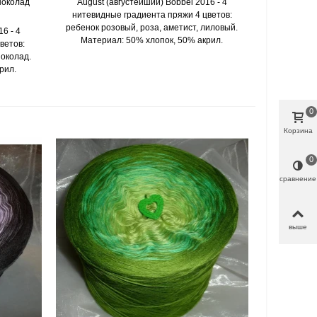
околад
August (августейший) Bobbel 2016 - 4
нитевидные градиента пряжи 4 цветов:
ребенок розовый, роза, аметист, лиловый.
6 - 4
Материал: 50% хлопок, 50% акрил.
ветов:
шоколад.
рил.
0
Корзина
0
сравнение
выше