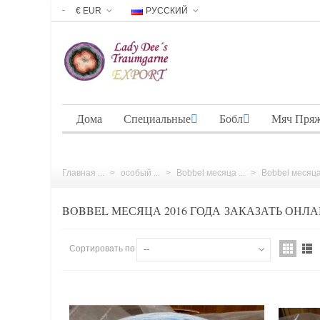
€ EUR
РУССКИЙ
Дома
Специальные
Бобл
Мяч Пря
Главная ...
>
особый ...
>
Bobbel месяца ...
>
Bobbel месяца 
BOBBEL МЕСЯЦА 2016 ГОДА ЗАКАЗАТЬ ОНЛ
Сортировать по
--