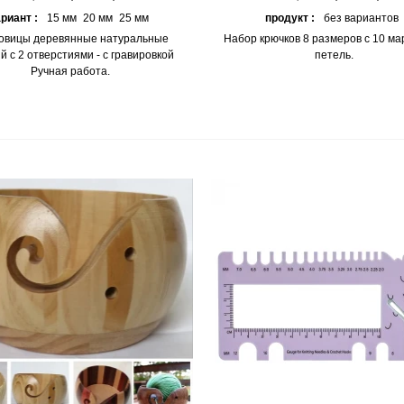
риант :
15 мм
20 мм
25 мм
продукт :
без вариантов
говицы деревянные натуральные
Набор крючков 8 размеров с 10 м
й с 2 ​​отверстиями - с гравировкой
петель.
Ручная работа.