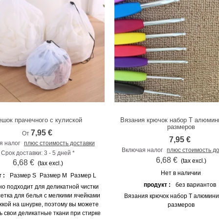
ешок прачечного с кулиской
Вязания крючок набор Т алюмин
К сравнению
К сравнению
размеров
7,95 €
От
7,95 €
я налог
плюс стоимость доставки
Включая налог
плюс стоимость д
Срок доставки: 3 - 5 дней *
6,68 €
(tax excl.)
6,68 €
(tax excl.)
Нет в наличии
 :
Размер S
Размер M
Размер L
продукт :
без вариантов
о подходит для деликатной чистки
сетка для белья с мелкими ячейками
Вязания крючок набор Т алюмини
жкой на шнурке, поэтому вы можете
размеров
 свои деликатные ткани при стирке