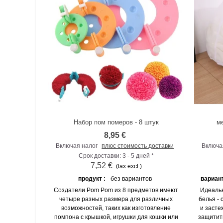
Набор пом померов - 8 штук
м
К сравнению
8,95 €
Включая налог
плюс стоимость доставки
Включа
Срок доставки: 3 - 5 дней *
7,52 €
(tax excl.)
продукт :
без вариантов
вариант
Создатели Pom Pom из 8 предметов имеют
Идеальн
четыре разных размера для различных
белья - 
возможностей, таких как изготовление
и засте
помпона с крышкой, игрушки для кошки или
защитить