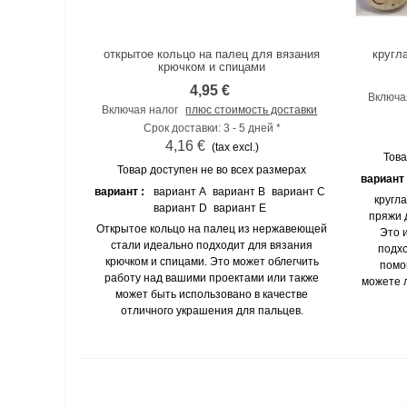
открытое кольцо на палец для вязания
кругл
К сравнению
крючком и спицами
4,95 €
Включа
Включая налог
плюс стоимость доставки
Срок доставки: 3 - 5 дней *
4,16 €
(tax excl.)
Това
Товар доступен не во всех размерах
вариант
вариант :
вариант A
вариант B
вариант C
кругл
вариант D
вариант E
пряжи 
Открытое кольцо на палец из нержавеющей
Это 
стали идеально подходит для вязания
подхо
крючком и спицами. Это может облегчить
помо
работу над вашими проектами или также
можете л
может быть использовано в качестве
отличного украшения для пальцев.