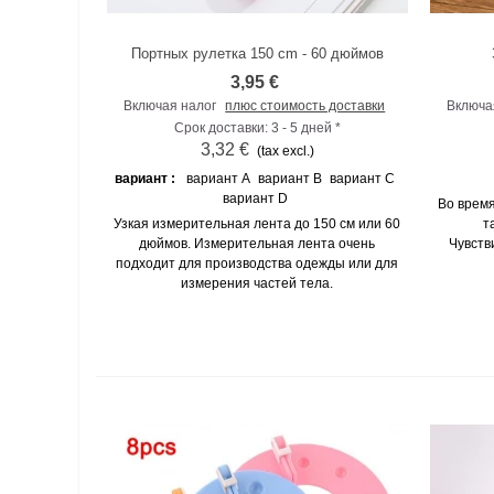
Портных рулетка 150 cm - 60 дюймов
К сравнению
3,95 €
Включая налог
плюс стоимость доставки
Включа
Срок доставки: 3 - 5 дней *
3,32 €
(tax excl.)
вариант :
вариант A
вариант B
вариант C
вариант D
Во время
Узкая измерительная лента до 150 см или 60
т
дюймов. Измерительная лента очень
Чувств
подходит для производства одежды или для
измерения частей тела.