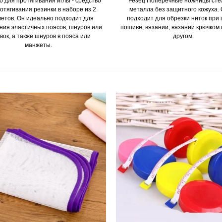
о для протягивания иглы - средство
Резец Поперечные ножницы сте
отягивания резинки в наборе из 2
металла без защитного кожуха.
етов. Он идеально подходит для
подходит для обрезки ниток при 
ния эластичных поясов, шнуров или
пошиве, вязании, вязании крючком 
вок, а также шнуров в пояса или
другом.
манжеты.