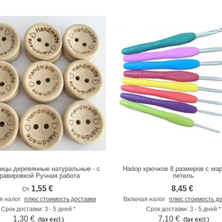
вицы деревянные натуральные - с
Набор крючков 8 размеров с ма
К сравнению
К сравнению
гравировкой Ручная работа
петель
1,55 €
8,45 €
От
я налог
плюс стоимость доставки
Включая налог
плюс стоимость д
Срок доставки: 3 - 5 дней *
Срок доставки: 3 - 5 дней *
1,30 €
7,10 €
(tax excl.)
(tax excl.)