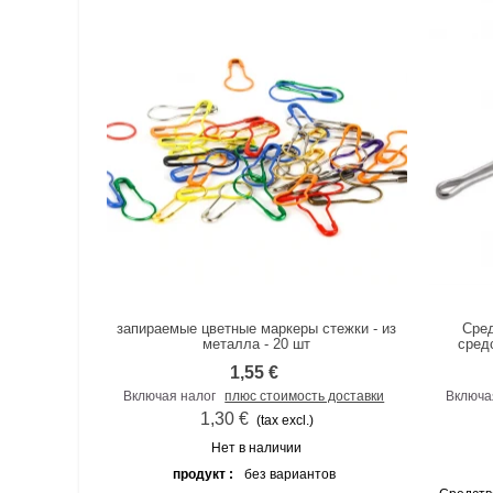
запираемые цветные маркеры стежки - из
Сред
К сравнению
металла - 20 шт
сред
1,55 €
Включая налог
плюс стоимость доставки
Включа
1,30 €
(tax excl.)
Нет в наличии
продукт :
без вариантов