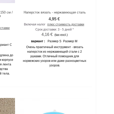
150 см /
Наперсток вязать - нержавеющая сталь
К сравнению
я
4,95 €
Включая налог
плюс стоимость доставки
оставки
Срок доставки: 3 - 5 дней *
4,16 €
(tax excl.)
вариант :
Размер S
Размер M
ариант C
Очень практичный инструмент - вязать
наперсток из нержавеющей стали с 2
 длина до
ушками. Отличный помощник для
м корпусе
норвежских узоров или даже разноцветных
ая лента
узоров.
дства
й тела.