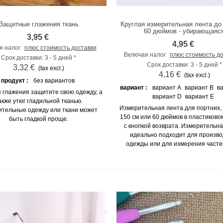
Защитные глажения ткань
Круглая измерительная лента до 
К сравнению
К сравнению
60 дюймов - убирающаяс
3,95 €
4,95 €
я налог
плюс стоимость доставки
Включая налог
плюс стоимость д
Срок доставки: 3 - 5 дней *
Срок доставки: 3 - 5 дней *
3,32 €
(tax excl.)
4,16 €
(tax excl.)
продукт :
без вариантов
вариант :
вариант A
вариант B
в
 глажения защитите свою одежду, а
вариант D
вариант E
акже утюг гладильной тканью.
Измерительная лента для портних,
ительные одежду или ткани может
150 см или 60 дюймов в пластиково
быть гладкой проще.
с кнопкой возврата. Измерительн
идеально подходит для произво
одежды или для измерения часте