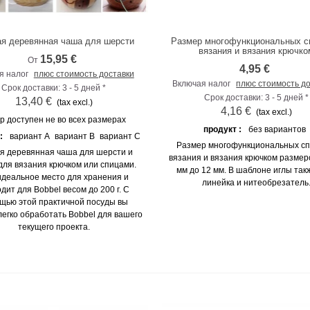
ая деревянная чаша для шерсти
Размер многофункциональных с
К сравнению
К сравнению
вязания и вязания крючко
15,95 €
От
4,95 €
я налог
плюс стоимость доставки
Включая налог
плюс стоимость д
Срок доставки: 3 - 5 дней *
Срок доставки: 3 - 5 дней *
13,40 €
(tax excl.)
4,16 €
(tax excl.)
р доступен не во всех размерах
продукт :
без вариантов
 :
вариант A
вариант B
вариант C
Размер многофункциональных сп
ая деревянная чаша для шерсти и
вязания и вязания крючком размеро
для вязания крючком или спицами.
мм до 12 мм. В шаблоне иглы так
идеальное место для хранения и
линейка и нитеобрезатель
дит для Bobbel весом до 200 г. С
щью этой практичной посуды вы
егко обработать Bobbel для вашего
текущего проекта.