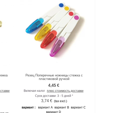
тежка
Резец Поперечные ножницы стежка с
К сравнению
пластиковой ручкой
4,45 €
оставки
Включая налог
плюс стоимость доставки
Срок доставки: 3 - 5 дней *
3,74 €
(tax excl.)
вариант :
вариант A
вариант B
вариант C
вариант D