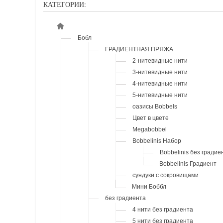
КАТЕГОРИИ:
Бобл
ГРАДИЕНТНАЯ ПРЯЖА
2-нитевидные нити
3-нитевидные нити
4-нитевидные нити
5-нитевидные нити
оазисы Bobbels
Цвет в цвете
Megabobbel
Bobbelinis Набор
Bobbelinis без градие
Bobbelinis Градиент
сундуки с сокровищами
Мини Боббл
без градиента
4 нити без градиента
5 нити без градиента