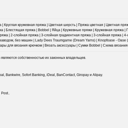
 | Круглая кружевная пряжа | Цветная шерсть | Пряжа цветная | Цветная пря
а | Блестящая пряжа | Bobbel | Яйца | Кружевные пряжи | Кружевная пряжа |
яжа | 2-слойная пряжа | 3-слойная градиентная пряжа | 3-слойная пряжа | 4
аводом, без машин | Lady Dees Traumgarne (Dream Yarns) | Knopfoase - Oase (
суары для вязания крючком | Вязать аксессуары | Сумки Bobbel | Схема вязани
в являются собственностью их законных владельцев.
, Bankwire, Sofort Banking, iDeal, BanContact, Giropay и Alipay.
Post..