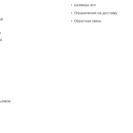
размеры игл
Ограничения на доставку
ый
Обратная связь
и
та
бъемом