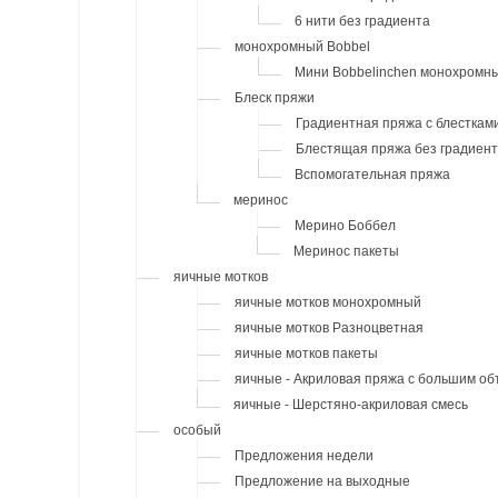
6 нити без градиента
монохромный Bobbel
Мини Bobbelinchen монохромн
Блеск пряжи
Градиентная пряжа с блесткам
Блестящая пряжа без градиен
Вспомогательная пряжа
меринос
Мерино Боббел
Меринос пакеты
яичные мотков
яичные мотков монохромный
яичные мотков Разноцветная
яичные мотков пакеты
яичные - Акриловая пряжа с большим о
яичные - Шерстяно-акриловая смесь
особый
Предложения недели
Предложение на выходные