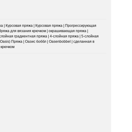
жа | Курсовая пряжа | Курсовая пряжа | Прогрессирующая
 Пряжа для вязания крючком | окрашивающая пряжа |
-слойная градиентная пряжа | 4-слойная пряжа | 5-слойная
Oasis) Пряжа | Оазис боббл | Oasenbobbel | сделанная в
я крючком