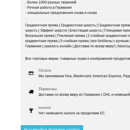
- Более 1000 разных творений
- Ручная работа в Германии
- специальные предложения снова и снова
Градиентная пряжа | Градиентная шерсть | Градиентная пряжа
шерсть | Эффект шерсти | Блестящая шерсть | Глянцевая пряж
Вязальная пряжа | Пчелиная пряжа | 2-слойная градиентная пр
градиентная пряжа | 5-слойная пряжа | все боббелы с ручным з
Германии | заказать онлайн | Доставка по всему миру! | Аксес
Все торговые марки, товарные знаки и изображения продукто
Оплата
Мы принимаем Visa, Mastercard, American Express, Paypal
Перевозка
Доставка по всему миру из Германии с DHL и немецкой 
налоги
Нет немецкого налога за пределами ЕС.
Настройки файлов cookie