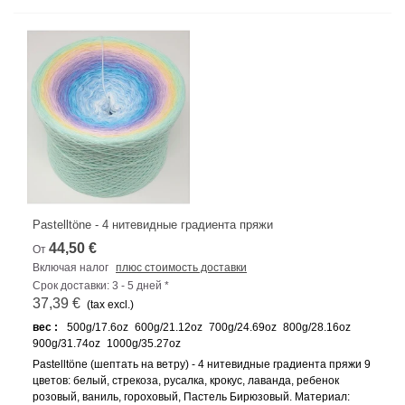
Pastelltöne - 4 нитевидные градиента пряжи
44,50 €
От
Включая налог
плюс стоимость доставки
Срок доставки: 3 - 5 дней *
37,39 €
(tax excl.)
вес :
500g/17.6oz
600g/21.12oz
700g/24.69oz
800g/28.16oz
900g/31.74oz
1000g/35.27oz
Pastelltöne (шептать на ветру) - 4 нитевидные градиента пряжи 9
цветов: белый, стрекоза, русалка, крокус, лаванда, ребенок
розовый, ваниль, гороховый, Пастель Бирюзовый. Материал: