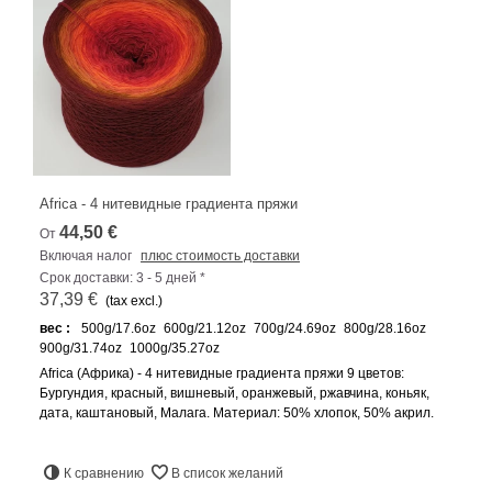
Africa - 4 нитевидные градиента пряжи
44,50 €
От
Включая налог
плюс стоимость доставки
Срок доставки: 3 - 5 дней *
37,39 €
(tax excl.)
вес :
500g/17.6oz
600g/21.12oz
700g/24.69oz
800g/28.16oz
900g/31.74oz
1000g/35.27oz
Africa (Африка) - 4 нитевидные градиента пряжи 9 цветов:
Бургундия, красный, вишневый, оранжевый, ржавчина, коньяк,
дата, каштановый, Малага. Материал: 50% хлопок, 50% акрил.
К сравнению
В список желаний