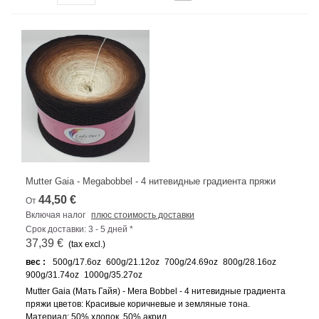
Mutter Gaia - Megabobbel - 4 нитевидные градиента пряжи
44,50 €
От
Включая налог
плюс стоимость доставки
Срок доставки: 3 - 5 дней *
37,39 €
(tax excl.)
вес :
500g/17.6oz
600g/21.12oz
700g/24.69oz
800g/28.16oz
900g/31.74oz
1000g/35.27oz
Mutter Gaia (Мать Гайя) - Мега Bobbel - 4 нитевидные градиента
пряжи цветов: Красивые коричневые и земляные тона.
Материал: 50% хлопок, 50% акрил.