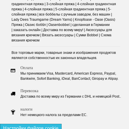
градиентная пряжа | 3-слойная пряжа | 4-слойная градиентная
пряжа | 4-слойная пряжа | 5-слойная градиентная пряжа | 5-
слойная пряжа | все боббелы с ручным заводом, без машин |
Lady Dees Traumgarne (Dream Yarns) | Knopfoase - Oase (Oasis)
Пряжа | Оазис боббл | Oasenbobbel | сделанная в Германии
| заказать онлайн | Доставка по всему миру! | Аксессуары для
вязания крючком | Вязать аксессуары | Сумки Bobbel | Схема
вязания крючком
Все торговые марки, товарные знаки и изображения продуктов
являются собственностью их законных владельцев.
Оплата
Мы принимаем Visa, Mastercard, American Express, Paypal,
Bankwire, Sofort Banking, iDeal, BanContact, Giropay и Alipay.
Перевозка
Доставка по всему миру из Германии с DHL и немецкой Post..
налоги
Нет немецкого налога за пределами ЕС.
Настройки файлов cookie