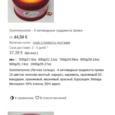
Sommersonne - 4 нитевидные градиента пряжи
44,50 €
От
Включая налог
плюс стоимость доставки
Срок доставки: 3 - 5 дней *
37,39 €
(tax excl.)
вес :
500g/17.6oz
600g/21.12oz
700g/24.69oz
800g/28.16oz
900g/31.74oz
1000g/35.27oz
Sommersonne (Летнее солнце) - 4 нитевидные градиента пряжи
10 цветов: неоново-желтый, нарцисс, карамель, оранжевый-02,
мандарин, оранжевый, вишневый, красный, Бургундия, Malaga.
Материал: 50% хлопок, 50% акрил.
К сравнению
В список желаний