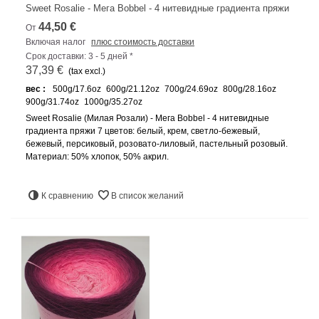
Sweet Rosalie - Мега Bobbel - 4 нитевидные градиента пряжи
44,50 €
От
Включая налог
плюс стоимость доставки
Срок доставки: 3 - 5 дней *
37,39 €
(tax excl.)
вес :
500g/17.6oz
600g/21.12oz
700g/24.69oz
800g/28.16oz
900g/31.74oz
1000g/35.27oz
Sweet Rosalie (Милая Розали) - Мега Bobbel - 4 нитевидные
градиента пряжи 7 цветов: белый, крем, светло-бежевый,
бежевый, персиковый, розовато-лиловый, пастельный розовый.
Материал: 50% хлопок, 50% акрил.
К сравнению
В список желаний