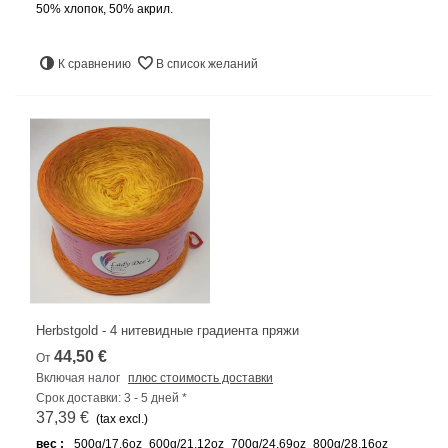
50% хлопок, 50% акрил.
К сравнению
В список желаний
Herbstgold - 4 нитевидные градиента пряжи
44,50 €
От
Включая налог
плюс стоимость доставки
Срок доставки: 3 - 5 дней *
37,39 €
(tax excl.)
вес :
500g/17.6oz
600g/21.12oz
700g/24.69oz
800g/28.16oz