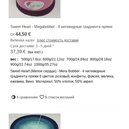
Sweet Heart - Megabobbel - 4 нитевидные градиента пряжи
44,50 €
От
Включая налог
плюс стоимость доставки
Срок доставки: 3 - 5 дней *
37,39 €
(tax excl.)
вес :
500g/17.6oz
600g/21.12oz
700g/24.69oz
800g/28.16oz
900g/31.74oz
1000g/35.27oz
Sweet Heart (Милое сердце) - Мега Bobbel - 4 нитевидные
градиента пряжи 6 цветов: розовый, конфеты, фуксия, малина,
ежевика, Вино. Материал: 50% хлопок, 50% акрил.
К сравнению
В список желаний