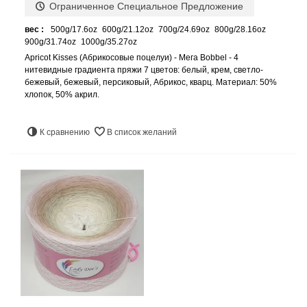
Ограниченное Специальное Предложение
вес :
500g/17.6oz
600g/21.12oz
700g/24.69oz
800g/28.16oz
900g/31.74oz
1000g/35.27oz
Apricot Kisses (Абрикосовые поцелуи) - Мега Bobbel - 4
нитевидные градиента пряжи 7 цветов: белый, крем, светло-
бежевый, бежевый, персиковый, Абрикос, кварц. Материал: 50%
хлопок, 50% акрил.
К сравнению
В список желаний