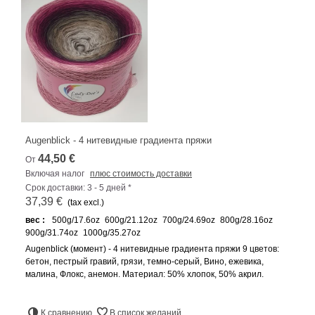
Augenblick - 4 нитевидные градиента пряжи
44,50 €
От
Включая налог
плюс стоимость доставки
Срок доставки: 3 - 5 дней *
37,39 €
(tax excl.)
вес :
500g/17.6oz
600g/21.12oz
700g/24.69oz
800g/28.16oz
900g/31.74oz
1000g/35.27oz
Augenblick (момент) - 4 нитевидные градиента пряжи 9 цветов:
бетон, пестрый гравий, грязи, темно-серый, Вино, ежевика,
малина, Флокс, анемон. Материал: 50% хлопок, 50% акрил.
К сравнению
В список желаний