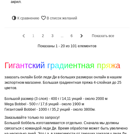
акрил.
К сравнению
В список желаний
1
2
3
...
6
Показать все
Показаны 1 - 20 из 101 елементов
Гигантский градиентная пряжа
заказать онлайн Бобл леди Ди в больших размерах онлайн в нашем
экспортном магазине. Большая градиентная пряжа 4-слойная до 25
цветов.
Большой размер (3 слоя) - 400 г / 14,11 унций - около 2000 м
Mega Bobbel - 500 г / 17,6 унций - около 1900 м
Гигантский Bobbel - 1000 г / 35,2 унций - около 3800м.
Заказывайте только по запросу!
Большой боббель изготавливается отдельно. Сначала мы должны
связаться с командой леди Ди. Время обработки может быть увеличено
на несколько дней. Это i.a. в зависимости от текущих заказов у леди Ди.