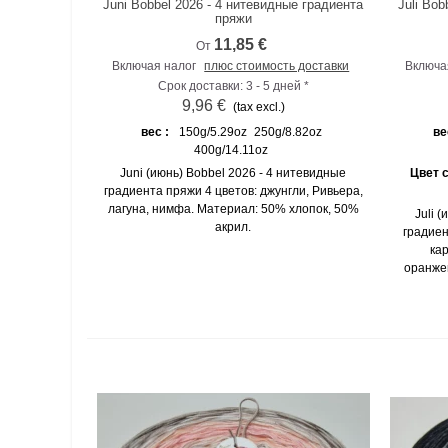
Juni Bobbel 2026 - 4 нитевидные градиента
Juli Bob
К сравнению
пряжи
11,85 €
От
Включая налог
плюс стоимость доставки
Включа
Срок доставки: 3 - 5 дней *
9,96 €
(tax excl.)
вес :
150g/5.29oz
250g/8.82oz
ве
400g/14.11oz
Juni (июнь) Bobbel 2026 - 4 нитевидные
Цвет 
градиента пряжи 4 цветов: джунгли, Ривьера,
лагуна, нимфа. Материал: 50% хлопок, 50%
Juli 
акрил.
градиен
ка
оранже