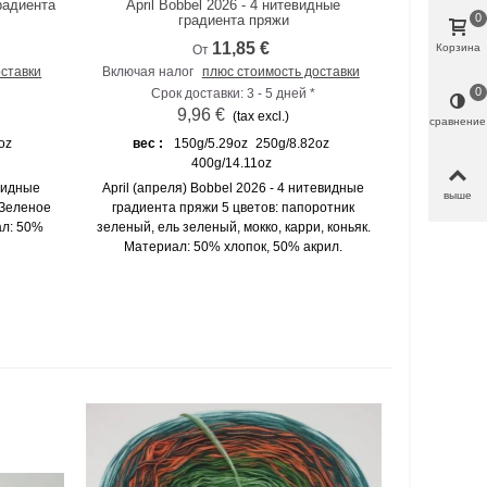
радиента
April Bobbel 2026 - 4 нитевидные
К сравнению
0
градиента пряжи
11,85 €
Корзина
От
оставки
Включая налог
плюс стоимость доставки
0
Срок доставки: 3 - 5 дней *
9,96 €
(tax excl.)
сравнение
oz
вес :
150g/5.29oz
250g/8.82oz
400g/14.11oz
евидные
April (апреля) Bobbel 2026 - 4 нитевидные
выше
 Зеленое
градиента пряжи 5 цветов: папоротник
ал: 50%
зеленый, ель зеленый, мокко, карри, коньяк.
Материал: 50% хлопок, 50% акрил.