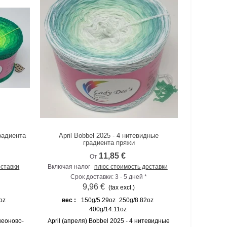
радиента
April Bobbel 2025 - 4 нитевидные
К сравнению
градиента пряжи
11,85 €
От
оставки
Включая налог
плюс стоимость доставки
Срок доставки: 3 - 5 дней *
9,96 €
(tax excl.)
oz
вес :
150g/5.29oz
250g/8.82oz
400g/14.11oz
неоново-
April (апреля) Bobbel 2025 - 4 нитевидные