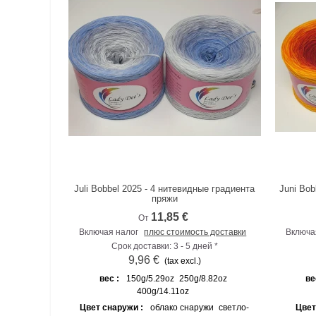
Juli Bobbel 2025 - 4 нитевидные градиента
Juni Bob
К сравнению
пряжи
11,85 €
От
Включая налог
плюс стоимость доставки
Включа
Срок доставки: 3 - 5 дней *
9,96 €
(tax excl.)
вес :
150g/5.29oz
250g/8.82oz
ве
400g/14.11oz
Цвет снаружи :
облако снаружи
светло-
Цвет