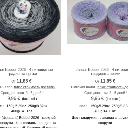
uar Bobbel 2026 - 4 нитевидные
Januar Bobbel 2026 - 4 нитев
К сравнению
К сравнению
градиента пряжи
градиента пряжи
11,85 €
11,85 €
От
От
я налог
плюс стоимость доставки
Включая налог
плюс стоимость д
Срок доставки: 3 - 5 дней *
Срок доставки: 3 - 5 дней *
9,96 €
9,96 €
(tax excl.)
(tax excl.)
с :
150g/5.29oz
250g/8.82oz
вес :
150g/5.29oz
250g/8.82
400g/14.11oz
400g/14.11oz
r (февраль) Bobbel 2026 - средний
Цвет снаружи :
лаванда снаруж
снаружи - 4 нитевидные градиента
снаружи
 цветов: черный, Пятнистый свинец,