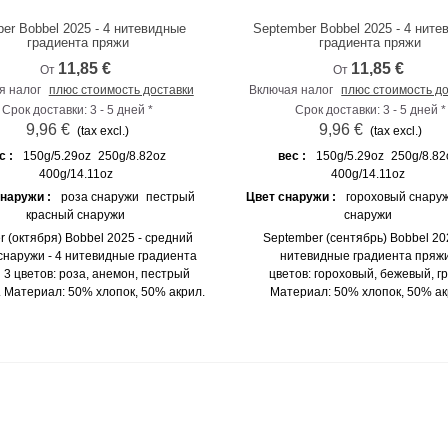
ber Bobbel 2025 - 4 нитевидные
September Bobbel 2025 - 4 нит
К сравнению
К сравнению
градиента пряжи
градиента пряжи
11,85 €
11,85 €
От
От
я налог
плюс стоимость доставки
Включая налог
плюс стоимость д
Срок доставки: 3 - 5 дней *
Срок доставки: 3 - 5 дней *
9,96 €
9,96 €
(tax excl.)
(tax excl.)
с :
150g/5.29oz
250g/8.82oz
вес :
150g/5.29oz
250g/8.82
400g/14.11oz
400g/14.11oz
снаружи :
роза снаружи
пестрый
Цвет снаружи :
гороховый снару
красный снаружи
снаружи
r (октября) Bobbel 2025 - средний
September (сентябрь) Bobbel 202
снаружи - 4 нитевидные градиента
нитевидные градиента пряжи
 3 цветов: роза, анемон, пестрый
цветов: гороховый, бежевый, гр
. Материал: 50% хлопок, 50% акрил.
Материал: 50% хлопок, 50% ак