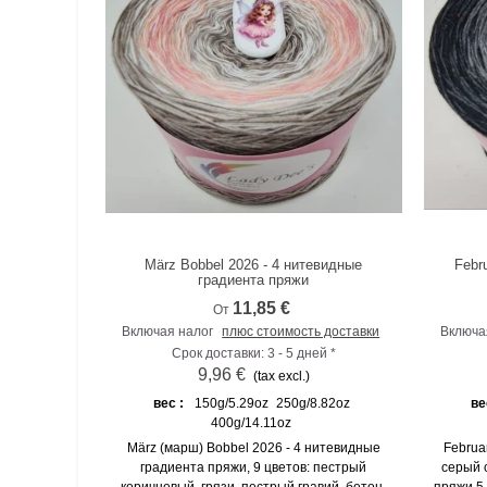
März Bobbel 2026 - 4 нитевидные
Febr
К сравнению
градиента пряжи
11,85 €
От
Включая налог
плюс стоимость доставки
Включа
Срок доставки: 3 - 5 дней *
9,96 €
(tax excl.)
вес :
150g/5.29oz
250g/8.82oz
ве
400g/14.11oz
März (марш) Bobbel 2026 - 4 нитевидные
Februa
градиента пряжи, 9 цветов: пестрый
серый 
коричневый, грязи, пестрый гравий, бетон,
пряжи 5