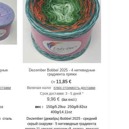
идные
Dezember Bobbel 2025 - 4 нитевидные
К сравнению
градиента пряжи
11,85 €
От
оставки
Включая налог
плюс стоимость доставки
Срок доставки: 3 - 5 дней *
9,96 €
(tax excl.)
oz
вес :
150g/5.29oz
250g/8.82oz
400g/14.11oz
и
сталь
Dezember (декабрь) Bobbel 2025 - средний
серый снаружи - 5 нитевидные градиента
пряжи 11 цветов: гороховый, огурец, лягушка