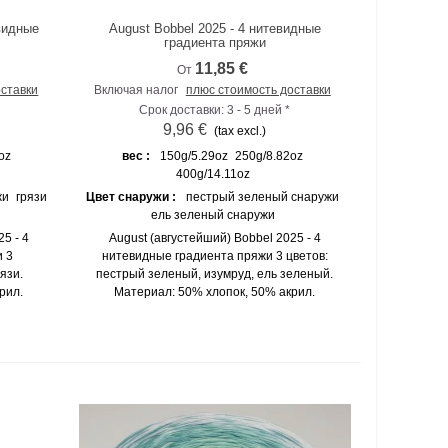
евидные
August Bobbel 2025 - 4 нитевидные
К сравнению
градиента пряжи
11,85 €
От
оставки
Включая налог
плюс стоимость доставки
Срок доставки: 3 - 5 дней *
9,96 €
(tax excl.)
oz
вес :
150g/5.29oz
250g/8.82oz
400g/14.11oz
жи
грязи
Цвет снаружи :
пестрый зеленый снаружи
ель зеленый снаружи
5 - 4
August (августейший) Bobbel 2025 - 4
 3
нитевидные градиента пряжи 3 цветов:
язи.
пестрый зеленый, изумруд, ель зеленый.
рил.
Материал: 50% хлопок, 50% акрил.