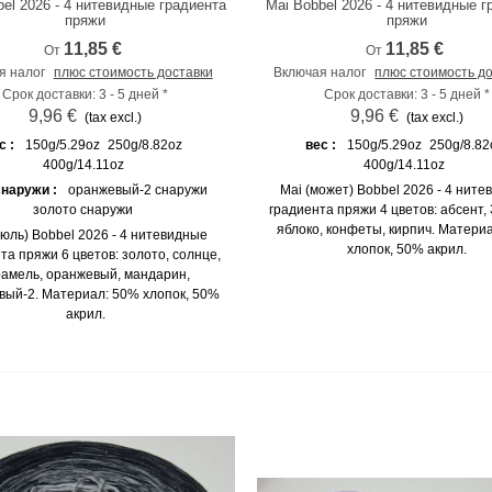
bel 2026 - 4 нитевидные градиента
Mai Bobbel 2026 - 4 нитевидные г
К сравнению
К сравнению
пряжи
пряжи
11,85 €
11,85 €
От
От
я налог
плюс стоимость доставки
Включая налог
плюс стоимость д
Срок доставки: 3 - 5 дней *
Срок доставки: 3 - 5 дней *
9,96 €
9,96 €
(tax excl.)
(tax excl.)
с :
150g/5.29oz
250g/8.82oz
вес :
150g/5.29oz
250g/8.82
400g/14.11oz
400g/14.11oz
снаружи :
оранжевый-2 снаружи
Mai (может) Bobbel 2026 - 4 нит
золото снаружи
градиента пряжи 4 цветов: абсент,
яблоко, конфеты, кирпич. Матери
(июль) Bobbel 2026 - 4 нитевидные
хлопок, 50% акрил.
та пряжи 6 цветов: золото, солнце,
рамель, оранжевый, мандарин,
вый-2. Материал: 50% хлопок, 50%
акрил.