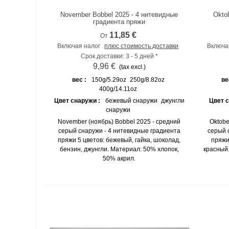
November Bobbel 2025 - 4 нитевидные
Okto
К сравнению
градиента пряжи
11,85 €
От
Включая налог
плюс стоимость доставки
Включа
Срок доставки: 3 - 5 дней *
9,96 €
(tax excl.)
вес :
150g/5.29oz
250g/8.82oz
ве
400g/14.11oz
Цвет снаружи :
бежевый снаружи
джунгли
Цвет 
снаружи
November (ноябрь) Bobbel 2025 - средний
Oktobe
серый снаружи - 4 нитевидные градиента
серый 
пряжи 5 цветов: бежевый, гайка, шоколад,
пряжи
бензин, джунгли. Материал: 50% хлопок,
красный
50% акрил.