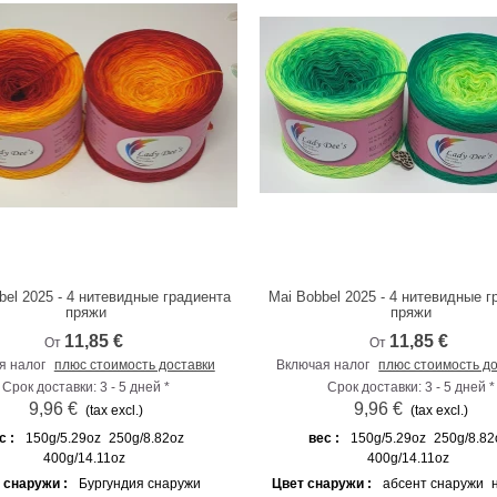
bel 2025 - 4 нитевидные градиента
Mai Bobbel 2025 - 4 нитевидные г
К сравнению
К сравнению
пряжи
пряжи
11,85 €
11,85 €
От
От
я налог
плюс стоимость доставки
Включая налог
плюс стоимость д
Срок доставки: 3 - 5 дней *
Срок доставки: 3 - 5 дней *
9,96 €
9,96 €
(tax excl.)
(tax excl.)
с :
150g/5.29oz
250g/8.82oz
вес :
150g/5.29oz
250g/8.82
400g/14.11oz
400g/14.11oz
 снаружи :
Бургундия снаружи
Цвет снаружи :
абсент снаружи