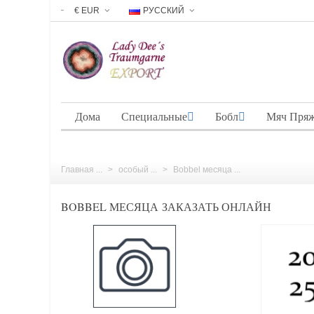
€ EUR
РУССКИЙ
Дома
Специальные
Бобл
Мяч Пря
Главная ...
>
особый ...
>
Bobbel месяца ...
BOBBEL МЕСЯЦА ЗАКАЗАТЬ ОНЛАЙН