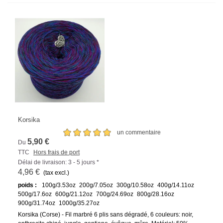
Korsika
un commentaire
5,90 €
Du
TTC
Hors frais de port
Délai de livraison: 3 - 5 jours *
4,96 €
(tax excl.)
poids :
100g/3.53oz
200g/7.05oz
300g/10.58oz
400g/14.11oz
500g/17.6oz
600g/21.12oz
700g/24.69oz
800g/28.16oz
900g/31.74oz
1000g/35.27oz
Korsika (Corse) - Fil marbré 6 plis sans dégradé, 6 couleurs: noir,