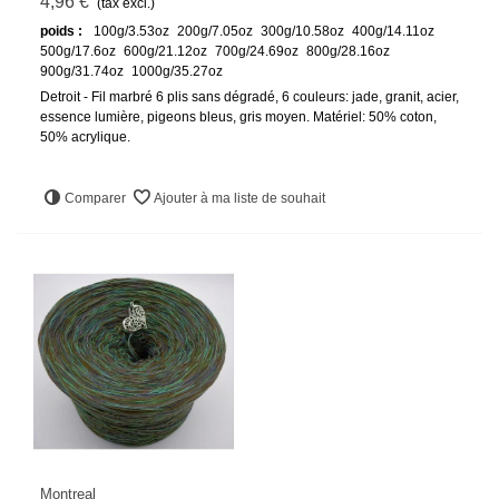
4,96 €
(tax excl.)
poids :
100g/3.53oz
200g/7.05oz
300g/10.58oz
400g/14.11oz
500g/17.6oz
600g/21.12oz
700g/24.69oz
800g/28.16oz
900g/31.74oz
1000g/35.27oz
Detroit - Fil marbré 6 plis sans dégradé, 6 couleurs: jade, granit, acier,
essence lumière, pigeons bleus, gris moyen. Matériel: 50% coton,
50% acrylique.
Comparer
Ajouter à ma liste de souhait
Montreal