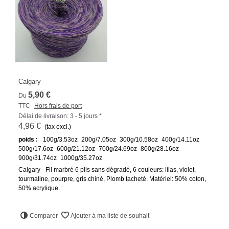
Calgary
5,90 €
Du
TTC
Hors frais de port
Délai de livraison: 3 - 5 jours *
4,96 €
(tax excl.)
poids :
100g/3.53oz
200g/7.05oz
300g/10.58oz
400g/14.11oz
500g/17.6oz
600g/21.12oz
700g/24.69oz
800g/28.16oz
900g/31.74oz
1000g/35.27oz
Calgary - Fil marbré 6 plis sans dégradé, 6 couleurs: lilas, violet,
tourmaline, pourpre, gris chiné, Plomb tacheté. Matériel: 50% coton,
50% acrylique.
Comparer
Ajouter à ma liste de souhait