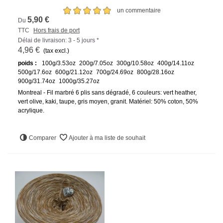
un commentaire
5,90 €
Du
TTC
Hors frais de port
Délai de livraison: 3 - 5 jours *
4,96 €
(tax excl.)
poids :
100g/3.53oz
200g/7.05oz
300g/10.58oz
400g/14.11oz
500g/17.6oz
600g/21.12oz
700g/24.69oz
800g/28.16oz
900g/31.74oz
1000g/35.27oz
Montreal - Fil marbré 6 plis sans dégradé, 6 couleurs: vert heather,
vert olive, kaki, taupe, gris moyen, granit. Matériel: 50% coton, 50%
acrylique.
Comparer
Ajouter à ma liste de souhait