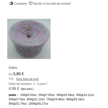
Comparer
Ajouter à ma liste de souhait
Dallas
5,90 €
Du
TTC
Hors frais de port
Délai de livraison: 3 - 5 jours *
4,96 €
(tax excl.)
poids :
100g/3.53oz
200g/7.05oz
300g/10.58oz
400g/14.11oz
500g/17.6oz
600g/21.12oz
700g/24.69oz
800g/28.16oz
900g/31.74oz
1000g/35.27oz