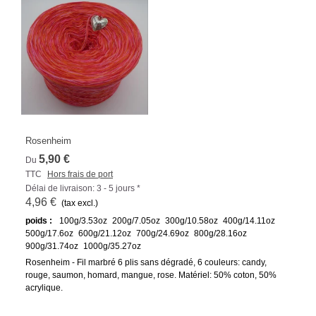
Rosenheim
5,90 €
Du
TTC
Hors frais de port
Délai de livraison: 3 - 5 jours *
4,96 €
(tax excl.)
poids :
100g/3.53oz
200g/7.05oz
300g/10.58oz
400g/14.11oz
500g/17.6oz
600g/21.12oz
700g/24.69oz
800g/28.16oz
900g/31.74oz
1000g/35.27oz
Rosenheim - Fil marbré 6 plis sans dégradé, 6 couleurs: candy,
rouge, saumon, homard, mangue, rose. Matériel: 50% coton, 50%
acrylique.