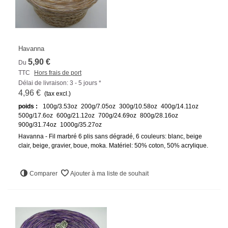
Havanna
5,90 €
Du
TTC
Hors frais de port
Délai de livraison: 3 - 5 jours *
4,96 €
(tax excl.)
poids :
100g/3.53oz
200g/7.05oz
300g/10.58oz
400g/14.11oz
500g/17.6oz
600g/21.12oz
700g/24.69oz
800g/28.16oz
900g/31.74oz
1000g/35.27oz
Havanna - Fil marbré 6 plis sans dégradé, 6 couleurs: blanc, beige
clair, beige, gravier, boue, moka. Matériel: 50% coton, 50% acrylique.
Comparer
Ajouter à ma liste de souhait