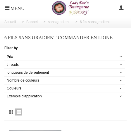
MENU
Accueil ...
>
Bobbel ...
>
sans gradient ...
>
6 fils sans gradient ...
6 FILS SANS GRADIENT COMMANDER EN LIGNE
Filter by
Prix
threads
longueurs de déroulement
Nombre de couleurs
Couleurs
Exemple d'application