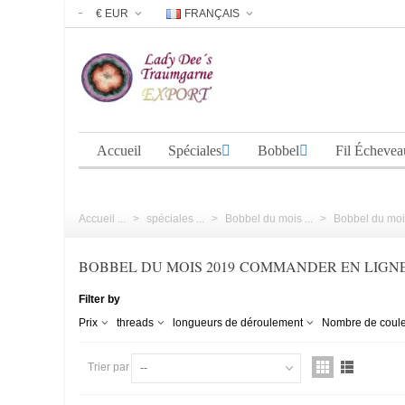
€ EUR
FRANÇAIS
Accueil
Spéciales
Bobbel
Fil Échevea
Accueil ...
>
spéciales ...
>
Bobbel du mois ...
>
Bobbel du mois
BOBBEL DU MOIS 2019 COMMANDER EN LIGN
Filter by
Prix
threads
longueurs de déroulement
Nombre de coul
Trier par
--