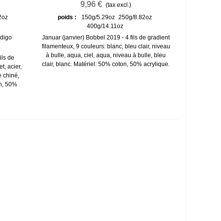
9,96 €
(tax excl.)
2oz
poids :
150g/5.29oz
250g/8.82oz
400g/14.11oz
ndigo
Januar (janvier) Bobbel 2019 - 4 fils de gradient
filamenteux, 9 couleurs: blanc, bleu clair, niveau
à bulle, aqua, ciel, aqua, niveau à bulle, bleu
ils de
clair, blanc. Matériel: 50% coton, 50% acrylique.
t, acier,
e chiné,
on, 50%