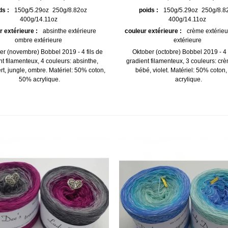
ds :
150g/5.29oz
250g/8.82oz
poids :
150g/5.29oz
250g/8.8
400g/14.11oz
400g/14.11oz
r extérieure :
absinthe extérieure
couleur extérieure :
crème extérieu
ombre extérieure
extérieure
 (novembre) Bobbel 2019 - 4 fils de
Oktober (octobre) Bobbel 2019 - 4 
nt filamenteux, 4 couleurs: absinthe,
gradient filamenteux, 3 couleurs: cr
rt, jungle, ombre. Matériel: 50% coton,
bébé, violet. Matériel: 50% coton
50% acrylique.
acrylique.