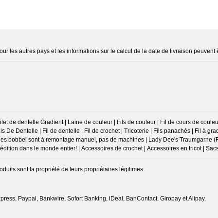
ur les autres pays et les informations sur le calcul de la date de livraison peuvent 
et de dentelle Gradient | Laine de couleur | Fils de couleur | Fil de cours de couleurs
Fils De Dentelle | Fil de dentelle | Fil de crochet | Tricoterie | Fils panachés | Fil à gradi
| toutes les bobbel sont à remontage manuel, pas de machines | Lady Dee's Traumgarne (
tion dans le monde entier! | Accessoires de crochet | Accessoires en tricot | Sac
ts sont la propriété de leurs propriétaires légitimes.
ress, Paypal, Bankwire, Sofort Banking, iDeal, BanContact, Giropay et Alipay.