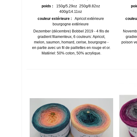
poids :
150g/5.29oz
250g/8.82oz
poi
400g/14.11oz
couleur extérieure :
Apricot extérieure
couleu
bourgogne extérieure
Dezember (décembre) Bobbel 2019 - 4 fils de
November
gradient filamenteux, 6 couleurs: Apricot,
gradie
melon, saumon, homard, cerise, bourgogne -
poison ve
en partie avec un fil de paillettes en rouge et or.
Matériel: 50% coton, 50% acrylique.