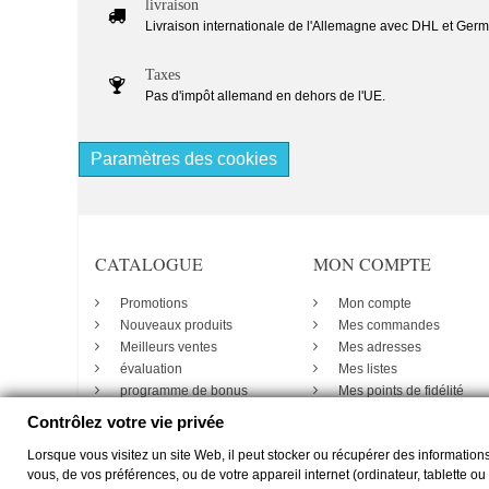
livraison
Livraison internationale de l'Allemagne avec DHL et Germ
Taxes
Pas d'impôt allemand en dehors de l'UE.
Paramètres des cookies
CATALOGUE
MON COMPTE
Promotions
Mon compte
Nouveaux produits
Mes commandes
Meilleurs ventes
Mes adresses
évaluation
Mes listes
programme de bonus
Mes points de fidélité
Contrôlez votre vie privée
Lorsque vous visitez un site Web, il peut stocker ou récupérer des informations
vous, de vos préférences, ou de votre appareil internet (ordinateur, tablette ou
Lady Dee´s Traumgarne Export - Fils gradient - © by
zimmer-media