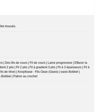
être trouvés.
 | Des fils de cours | Fil de cours | Laine progressive | Effacer la
ent 2 plis | Fil 2 plis | Fil à gradient 3 plis | Fil à 3 épaisseurs | Fil à
Fils de rêve) | Knopfoase - Fils Oase (Oasis) | oasis Bobbel |
s Bobbel | Patron au crochet