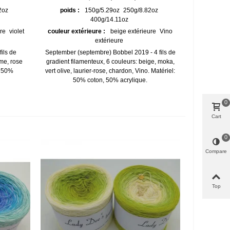
2oz
poids :
150g/5.29oz
250g/8.82oz
400g/14.11oz
re
violet
couleur extérieure :
beige extérieure
Vino
extérieure
fils de
September (septembre) Bobbel 2019 - 4 fils de
ème, rose
gradient filamenteux, 6 couleurs: beige, moka,
, 50%
vert olive, laurier-rose, chardon, Vino. Matériel:
50% coton, 50% acrylique.
0
Cart
0
Compare
Top