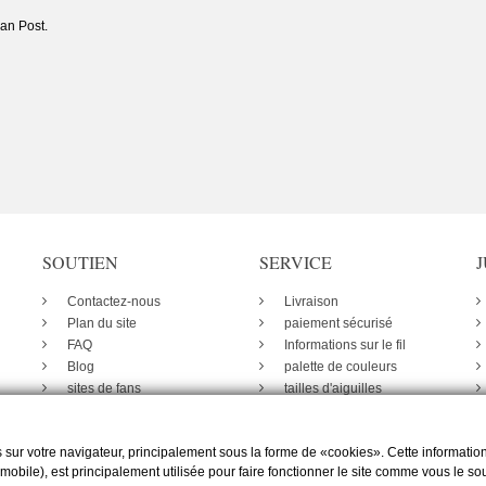
an Post.
SOUTIEN
SERVICE
Contactez-nous
Livraison
Plan du site
paiement sécurisé
FAQ
Informations sur le fil
Blog
palette de couleurs
sites de fans
tailles d'aiguilles
 sur votre navigateur, principalement sous la forme de «cookies». Cette information
 mobile), est principalement utilisée pour faire fonctionner le site comme vous le so
-office