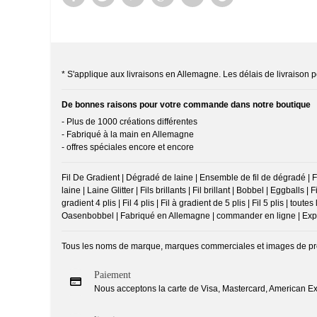
* S'applique aux livraisons en Allemagne. Les délais de livraison po
De bonnes raisons pour votre commande dans notre boutique
- Plus de 1000 créations différentes
- Fabriqué à la main en Allemagne
- offres spéciales encore et encore
Fil De Gradient | Dégradé de laine | Ensemble de fil de dégradé | Fil
laine | Laine Glitter | Fils brillants | Fil brillant | Bobbel | Eggballs | 
gradient 4 plis | Fil 4 plis | Fil à gradient de 5 plis | Fil 5 plis 
Oasenbobbel | Fabriqué en Allemagne | commander en ligne | Expédi
Tous les noms de marque, marques commerciales et images de produi
Paiement
Nous acceptons la carte de Visa, Mastercard, American Exp