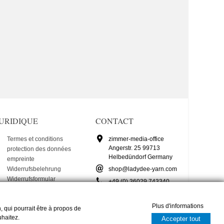
JURIDIQUE
CONTACT
Termes et conditions
zimmer-media-office
Angerstr. 25 99713
protection des données
Helbedündorf Germany
empreinte
Widerrufsbelehrung
shop@ladydee-yarn.com
Widerrufsformular
+49 (0) 36029 743340
Plus d'informations
, qui pourrait être à propos de
uhaitez.
Accepter tout