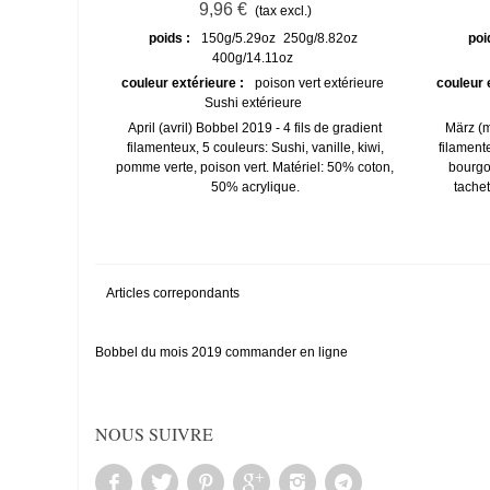
9,96 €
(tax excl.)
poids :
150g/5.29oz
250g/8.82oz
poi
400g/14.11oz
couleur extérieure :
poison vert extérieure
couleur 
Sushi extérieure
April (avril) Bobbel 2019 - 4 fils de gradient
März (m
filamenteux, 5 couleurs: Sushi, vanille, kiwi,
filament
pomme verte, poison vert. Matériel: 50% coton,
bourgo
50% acrylique.
tachet
Articles correpondants
Bobbel du mois 2019 commander en ligne
NOUS SUIVRE