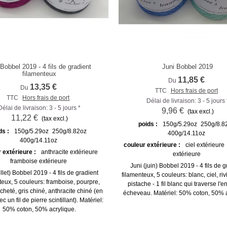
 Bobbel 2019 - 4 fils de gradient
Juni Bobbel 2019
Comparer
Comparer
filamenteux
11,85 €
Du
13,35 €
Du
TTC
Hors frais de port
TTC
Hors frais de port
Délai de livraison: 3 - 5 jours 
Délai de livraison: 3 - 5 jours *
9,96 €
(tax excl.)
11,22 €
(tax excl.)
poids :
150g/5.29oz
250g/8.8
ds :
150g/5.29oz
250g/8.82oz
400g/14.11oz
400g/14.11oz
couleur extérieure :
ciel extérieure
 extérieure :
anthracite extérieure
extérieure
framboise extérieure
Juni (juin) Bobbel 2019 - 4 fils de g
uillet) Bobbel 2019 - 4 fils de gradient
filamenteux, 5 couleurs: blanc, ciel, riv
teux, 5 couleurs: framboise, pourpre,
pistache - 1 fil blanc qui traverse l'
cheté, gris chiné, anthracite chiné (en
écheveau. Matériel: 50% coton, 50% a
ec un fil de pierre scintillant). Matériel:
50% coton, 50% acrylique.