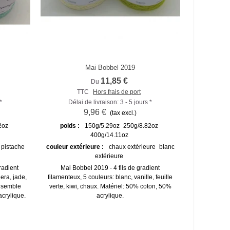
Mai Bobbel 2019
Comparer
11,85 €
Du
TTC
Hors frais de port
*
Délai de livraison: 3 - 5 jours *
9,96 €
(tax excl.)
2oz
poids :
150g/5.29oz
250g/8.82oz
400g/14.11oz
pistache
couleur extérieure :
chaux extérieure
blanc
extérieure
radient
Mai Bobbel 2019 - 4 fils de gradient
iera, jade,
filamenteux, 5 couleurs: blanc, vanille, feuille
ensemble
verte, kiwi, chaux. Matériel: 50% coton, 50%
crylique.
acrylique.