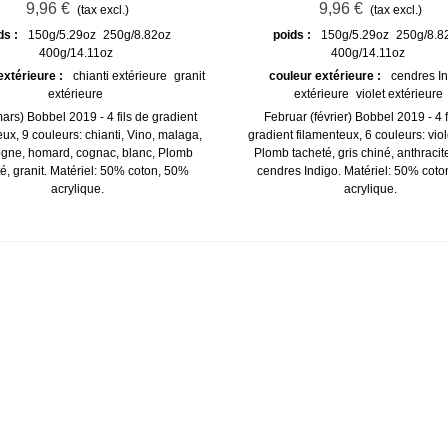
9,96 €
9,96 €
(tax excl.)
(tax excl.)
ds :
150g/5.29oz
250g/8.82oz
poids :
150g/5.29oz
250g/8.8
400g/14.11oz
400g/14.11oz
extérieure :
chianti extérieure
granit
couleur extérieure :
cendres I
extérieure
extérieure
violet extérieure
ars) Bobbel 2019 - 4 fils de gradient
Februar (février) Bobbel 2019 - 4 f
eux, 9 couleurs: chianti, Vino, malaga,
gradient filamenteux, 6 couleurs: viole
gne, homard, cognac, blanc, Plomb
Plomb tacheté, gris chiné, anthracit
é, granit. Matériel: 50% coton, 50%
cendres Indigo. Matériel: 50% cot
acrylique.
acrylique.