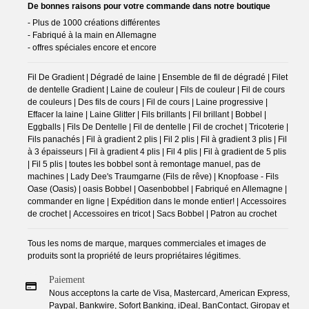
De bonnes raisons pour votre commande dans notre boutique
- Plus de 1000 créations différentes
- Fabriqué à la main en Allemagne
- offres spéciales encore et encore
Fil De Gradient | Dégradé de laine | Ensemble de fil de dégradé | Filet
de dentelle Gradient | Laine de couleur | Fils de couleur | Fil de cours
de couleurs | Des fils de cours | Fil de cours | Laine progressive |
Effacer la laine | Laine Glitter | Fils brillants | Fil brillant | Bobbel |
Eggballs | Fils De Dentelle | Fil de dentelle | Fil de crochet | Tricoterie |
Fils panachés | Fil à gradient 2 plis | Fil 2 plis | Fil à gradient 3 plis | Fil
à 3 épaisseurs | Fil à gradient 4 plis | Fil 4 plis | Fil à gradient de 5 plis
| Fil 5 plis | toutes les bobbel sont à remontage manuel, pas de
machines | Lady Dee's Traumgarne (Fils de rêve) | Knopfoase - Fils
Oase (Oasis) | oasis Bobbel | Oasenbobbel | Fabriqué en Allemagne |
commander en ligne | Expédition dans le monde entier! | Accessoires
de crochet | Accessoires en tricot | Sacs Bobbel | Patron au crochet
Tous les noms de marque, marques commerciales et images de
produits sont la propriété de leurs propriétaires légitimes.
Paiement
Nous acceptons la carte de Visa, Mastercard, American Express,
Paypal, Bankwire, Sofort Banking, iDeal, BanContact, Giropay et