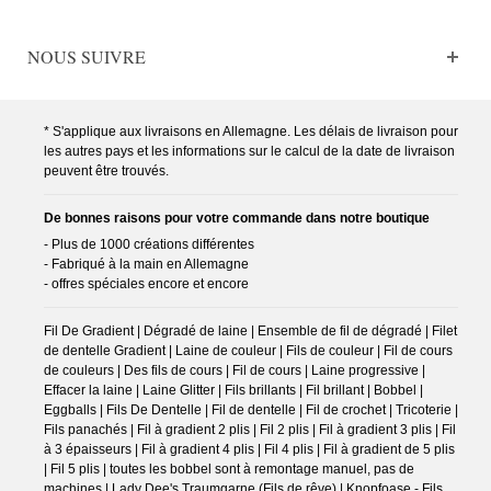
NOUS SUIVRE
* S'applique aux livraisons en Allemagne. Les délais de livraison pour
les autres pays et les informations sur le calcul de la date de livraison
peuvent être trouvés.
De bonnes raisons pour votre commande dans notre boutique
- Plus de 1000 créations différentes
- Fabriqué à la main en Allemagne
- offres spéciales encore et encore
Fil De Gradient | Dégradé de laine | Ensemble de fil de dégradé | Filet
de dentelle Gradient | Laine de couleur | Fils de couleur | Fil de cours
de couleurs | Des fils de cours | Fil de cours | Laine progressive |
Effacer la laine | Laine Glitter | Fils brillants | Fil brillant | Bobbel |
Eggballs | Fils De Dentelle | Fil de dentelle | Fil de crochet | Tricoterie |
Fils panachés | Fil à gradient 2 plis | Fil 2 plis | Fil à gradient 3 plis | Fil
à 3 épaisseurs | Fil à gradient 4 plis | Fil 4 plis | Fil à gradient de 5 plis
| Fil 5 plis | toutes les bobbel sont à remontage manuel, pas de
machines | Lady Dee's Traumgarne (Fils de rêve) | Knopfoase - Fils