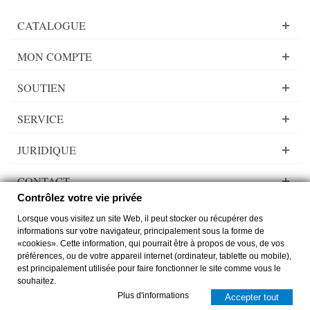
CATALOGUE
MON COMPTE
SOUTIEN
SERVICE
JURIDIQUE
CONTACT
Contrôlez votre vie privée
Lorsque vous visitez un site Web, il peut stocker ou récupérer des
informations sur votre navigateur, principalement sous la forme de
«cookies». Cette information, qui pourrait être à propos de vous, de vos
Lady Dee´s Traumgarne Export - Fils gradient - © by
zimmer-media-office
préférences, ou de votre appareil internet (ordinateur, tablette ou mobile),
Passer à la version desktop
est principalement utilisée pour faire fonctionner le site comme vous le
souhaitez.
0
0
Plus d'informations
Accepter tout
Cart
Compare
Top