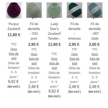
Purpur
Fil de
Lady
Fil de
Fil de
ZauberEi
dentelle
Dee's
dentelle
dentelle
- 031
ZauberEi
-
- 087
11,80 €
pois
Tender...
émeraude
Jade
2,95 €
11,80 €
2,95 €
2,95 €
TTC
Hors
TTC
TTC
TTC
frais de
TTC
Hors
Hors
Hors
port
frais de
Hors
frais de
frais de
Délai de
port
frais de
port
port
livraison:
port
Délai de
Délai de
Délai de
3 - 5
livraison:
Délai de
livraison:
livraison:
jours *
3 - 5
livraison:
3 - 5
3 - 5
9,92 €
jours *
3 - 5
jours *
jours *
2,48 €
2,48 €
2,48 €
(tax excl.)
jours *
9,92 €
(tax excl.)
(tax excl.)
(tax excl.)
(tax excl.)