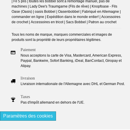
| Fil 5 plis | toutes les bobbel sont à remontage manuel, pas de
machines | Lady Dee's Traumgarne (Fils de rêve) | Knopfoase - Fils
Oase (Oasis) | oasis Bobbel | Oasenbobbel | Fabriqué en Allemagne |
commander en ligne | Expédition dans le monde entier! | Accessoires
de crochet | Accessoires en tricot | Sacs Bobbel | Patron au crochet
Tous les noms de marque, marques commerciales et images de
produits sont la propriété de leurs propriétaires légitimes.
Paiement
Nous acceptons la carte de Visa, Mastercard, American Express,
Paypal, Bankwire, Sofort Banking, iDeal, BanContact, Giropay et
Alipay.
livraison
Livraison internationale de l'Allemagne avec DHL et German Post.
Taxes
Pas d'impôt allemand en dehors de l'UE.
Paramètres des cookies