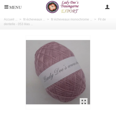
MENU
Accueil ...
>
fil écheveaux ...
>
fil écheveaux monochrome ...
>
Fil de
dentelle - 053 lilas ...