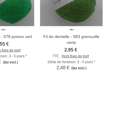
e - 078 poison vert
Fil de dentelle - 083 grenouille
arer
Comparer
verte
,55 €
2,95 €
 frais de port
ison: 3 - 5 jours *
TTC
Hors frais de port
€
Délai de livraison: 3 - 5 jours *
(tax excl.)
2,48 €
(tax excl.)