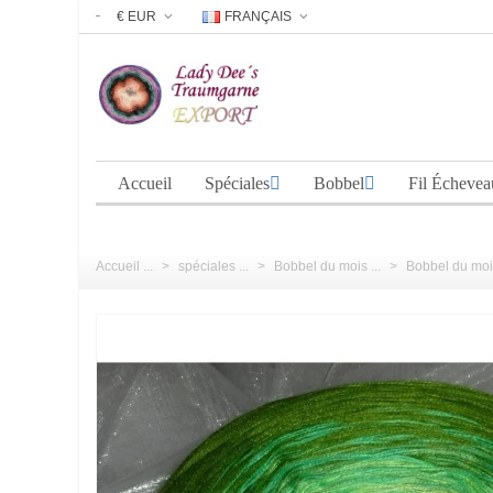
€ EUR
FRANÇAIS
Accueil
Spéciales
Bobbel
Fil Échevea
Accueil ...
>
spéciales ...
>
Bobbel du mois ...
>
Bobbel du mois