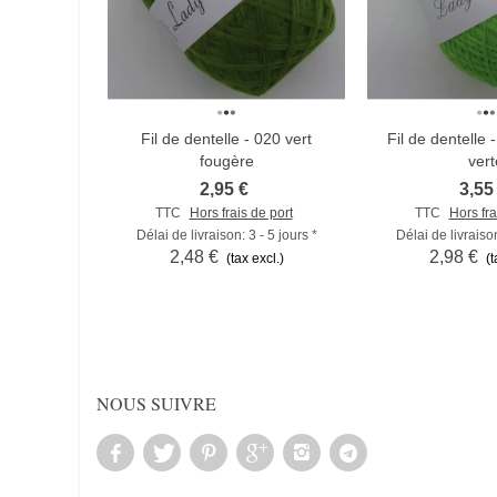
Fil de dentelle - 020 vert
Fil de dentelle
Comparer
Compare
fougère
vert
2,95 €
3,55
TTC
Hors frais de port
TTC
Hors fra
Délai de livraison: 3 - 5 jours *
Délai de livraison
2,48 €
2,98 €
(tax excl.)
(t
NOUS SUIVRE