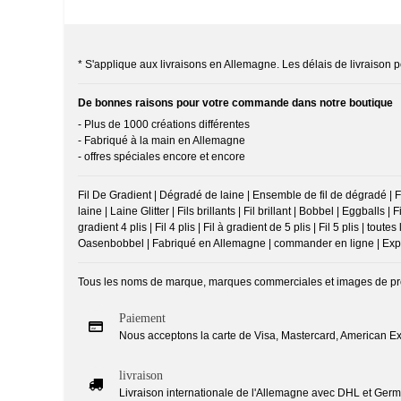
* S'applique aux livraisons en Allemagne. Les délais de livraison po
De bonnes raisons pour votre commande dans notre boutique
- Plus de 1000 créations différentes
- Fabriqué à la main en Allemagne
- offres spéciales encore et encore
Fil De Gradient | Dégradé de laine | Ensemble de fil de dégradé | Fil
laine | Laine Glitter | Fils brillants | Fil brillant | Bobbel | Eggballs | 
gradient 4 plis | Fil 4 plis | Fil à gradient de 5 plis | Fil 5 plis 
Oasenbobbel | Fabriqué en Allemagne | commander en ligne | Expédi
Tous les noms de marque, marques commerciales et images de produi
Paiement
Nous acceptons la carte de Visa, Mastercard, American Exp
livraison
Livraison internationale de l'Allemagne avec DHL et Germ