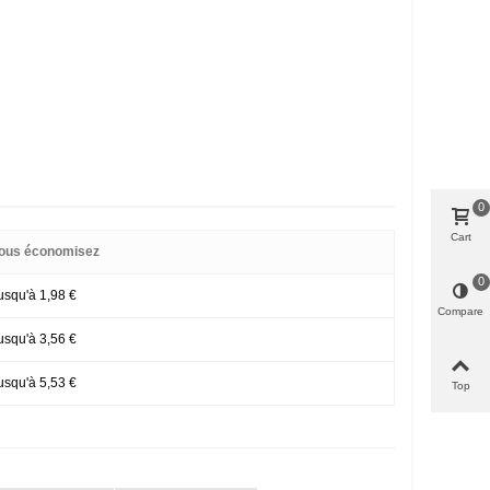
0
Cart
ous économisez
0
usqu'à 1,98 €
Compare
usqu'à 3,56 €
usqu'à 5,53 €
Top