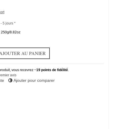
ort
- 5 jours *
250g/8.82oz
AJOUTER AU PANIER
produit, vous recevrez ~
19
points de fidélité
.
remier avis
ste
Ajouter pour comparer