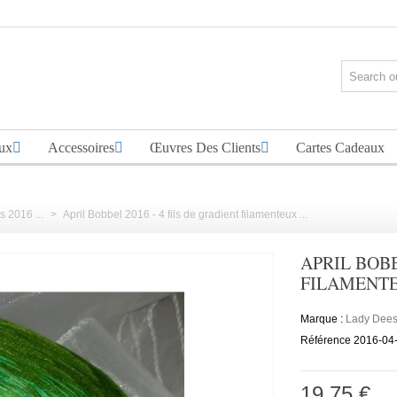
ux
Accessoires
Œuvres Des Clients
Cartes Cadeaux
 2016 ...
>
April Bobbel 2016 - 4 fils de gradient filamenteux ...
APRIL BOBB
FILAMENT
Marque :
Lady Dee
Référence
2016-04
19,75 €