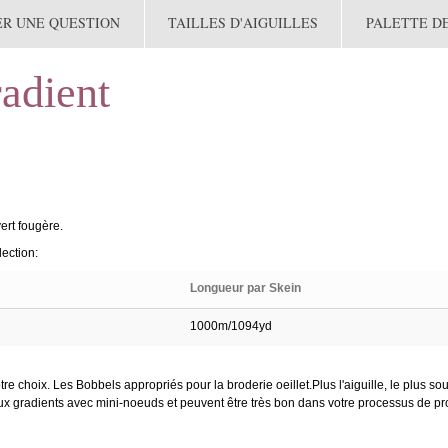
ER UNE QUESTION
TAILLES D'AIGUILLES
PALETTE D
radient
vert fougère.
lection:
Longueur par Skein
1000m/1094yd
tre choix. Les Bobbels appropriés pour la broderie oeillet.Plus l'aiguille, le plus so
liés aux gradients avec mini-noeuds et peuvent être très bon dans votre processus de p