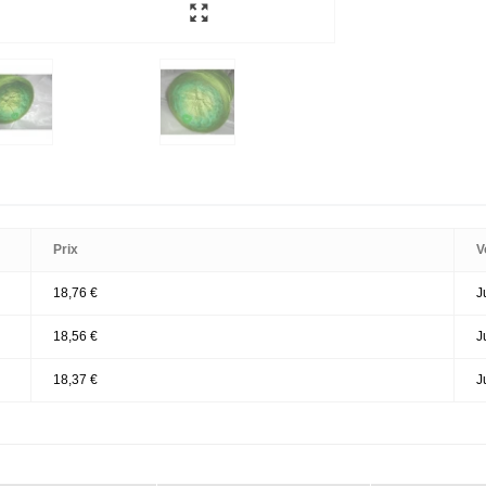
Prix
V
18,76 €
J
18,56 €
J
18,37 €
J