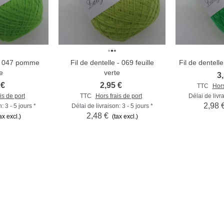
 - 047 pomme
Fil de dentelle - 069 feuille
Fil de dentell
r
Comparer
Comp
e
verte
3
 €
2,95 €
TTC
Hors
is de port
TTC
Hors frais de port
Délai de livra
2,98 
: 3 - 5 jours *
Délai de livraison: 3 - 5 jours *
2,48 €
ax excl.)
(tax excl.)