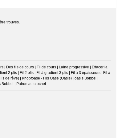
être trouvés.
 | Des fils de cours | Fil de cours | Laine progressive | Effacer la
ent 2 plis | Fil 2 plis | Fil à gradient 3 plis | Fil à 3 épaisseurs | Fil à
Fils de rêve) | Knopfoase - Fils Oase (Oasis) | oasis Bobbel |
s Bobbel | Patron au crochet