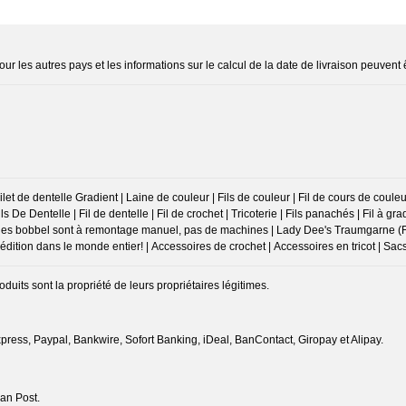
ur les autres pays et les informations sur le calcul de la date de livraison peuvent 
et de dentelle Gradient | Laine de couleur | Fils de couleur | Fil de cours de couleurs
Fils De Dentelle | Fil de dentelle | Fil de crochet | Tricoterie | Fils panachés | Fil à gradi
| toutes les bobbel sont à remontage manuel, pas de machines | Lady Dee's Traumgarne (
tion dans le monde entier! | Accessoires de crochet | Accessoires en tricot | Sac
ts sont la propriété de leurs propriétaires légitimes.
ress, Paypal, Bankwire, Sofort Banking, iDeal, BanContact, Giropay et Alipay.
an Post.