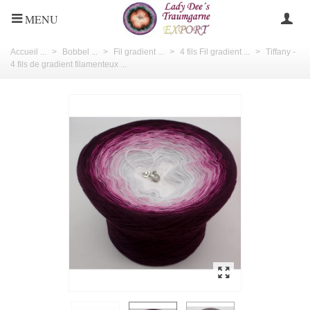
MENU
Accueil ...
>
Bobbel ...
>
Fil gradient ...
>
4 fils Fil gradient ...
>
Tiffany -
4 fils de gradient filamenteux ...