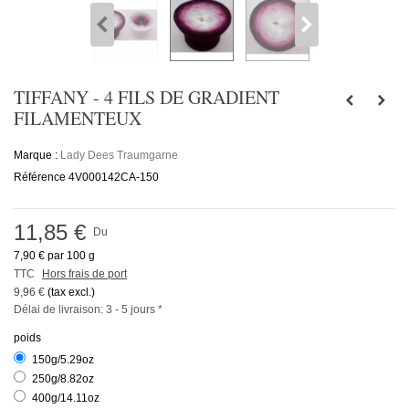
TIFFANY - 4 FILS DE GRADIENT
FILAMENTEUX
Marque :
Lady Dees Traumgarne
Référence
4V000142CA-150
11,85 €
Du
7,90 €
par 100 g
TTC
Hors frais de port
9,96 €
(tax excl.)
Délai de livraison: 3 - 5 jours *
poids
150g/5.29oz
250g/8.82oz
400g/14.11oz