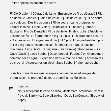
- offres spéciales encore et encore
Fil De Gradient | Dégradé de laine | Ensemble de fil de dégradé | Filet
de dentelle Gradient | Laine de couleur | Fils de couleur | Fil de cours
de couleurs | Des fils de cours | Fil de cours | Laine progressive |
Effacer la laine | Laine Glitter | Fils brillants | Fil brillant | Bobbel |
Eggballs | Fils De Dentelle | Fil de dentelle | Fil de crochet | Tricoterie |
Fils panachés | Fil à gradient 2 plis | Fil 2 plis | Fil à gradient 3 plis | Fil
à 3 épaisseurs | Fil à gradient 4 plis | Fil 4 plis | Fil à gradient de 5 plis
| Fil 5 plis | toutes les bobbel sont à remontage manuel, pas de
machines | Lady Dee's Traumgarne (Fils de rêve) | Knopfoase - Fils
Oase (Oasis) | oasis Bobbel | Oasenbobbel | Fabriqué en Allemagne |
commander en ligne | Expédition dans le monde entier! | Accessoires
de crochet | Accessoires en tricot | Sacs Bobbel | Patron au crochet
Tous les noms de marque, marques commerciales et images de
produits sont la propriété de leurs propriétaires légitimes.
Paiement
Nous acceptons la carte de Visa, Mastercard, American Express,
Paypal, Bankwire, Sofort Banking, iDeal, BanContact, Giropay et
Alipay.
livraison