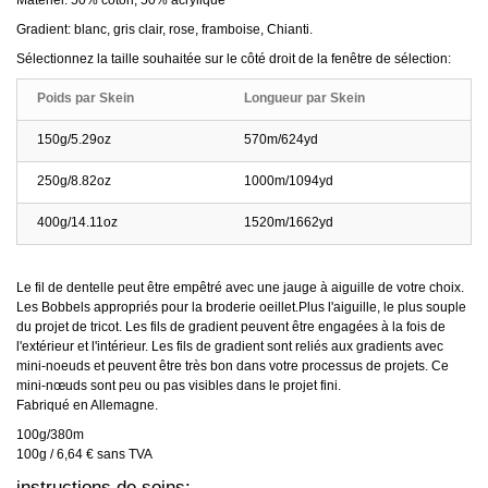
Matériel: 50% coton, 50% acrylique
Gradient: blanc, gris clair, rose, framboise, Chianti.
Sélectionnez la taille souhaitée sur le côté droit de la fenêtre de sélection:
Poids par Skein
Longueur par Skein
150g/5.29oz
570m/624yd
250g/8.82oz
1000m/1094yd
400g/14.11oz
1520m/1662yd
Le fil de dentelle peut être empêtré avec une jauge à aiguille de votre choix.
Les Bobbels appropriés pour la broderie oeillet.Plus l'aiguille, le plus souple
du projet de tricot. Les fils de gradient peuvent être engagées à la fois de
l'extérieur et l'intérieur. Les fils de gradient sont reliés aux gradients avec
mini-noeuds et peuvent être très bon dans votre processus de projets. Ce
mini-nœuds sont peu ou pas visibles dans le projet fini.
Fabriqué en Allemagne.
100g/380m
100g / 6,64 € sans TVA
instructions de soins: