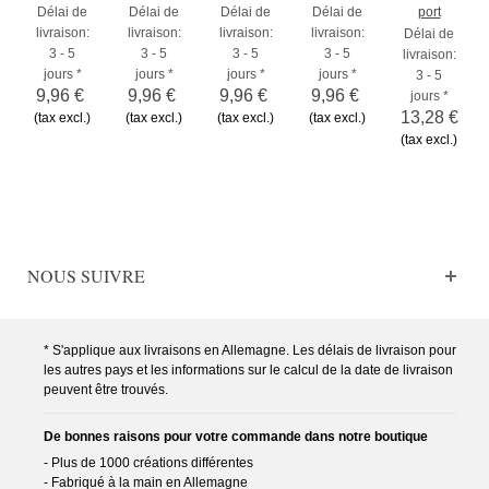
Délai de
Délai de
Délai de
Délai de
port
livraison:
livraison:
livraison:
livraison:
Délai de
3 - 5
3 - 5
3 - 5
3 - 5
livraison:
jours *
jours *
jours *
jours *
3 - 5
9,96 €
9,96 €
9,96 €
9,96 €
jours *
13,28 €
(tax excl.)
(tax excl.)
(tax excl.)
(tax excl.)
(tax excl.)
NOUS SUIVRE
* S'applique aux livraisons en Allemagne. Les délais de livraison pour
les autres pays et les informations sur le calcul de la date de livraison
peuvent être trouvés.
De bonnes raisons pour votre commande dans notre boutique
- Plus de 1000 créations différentes
- Fabriqué à la main en Allemagne