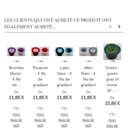
LES CLIENTS QUI ONT ACHETÉ CE PRODUIT ONT
ÉGALEMENT ACHETÉ...
Brombeer
Rosenmeer
Lake
After
Green -
Mond -
- 4 fils
View - 4
Rain - 4
green
4 fils
de
fils de
fils de
gras of
de...
gradient...
gradient...
gradient...
home
3F -...
Du
Du
Du
Du
11,85 €
11,85 €
11,85 €
11,85 €
Du
15,80 €
TTC
TTC
TTC
TTC
Hors
Hors
Hors
Hors
TTC
frais de
frais de
frais de
frais de
Hors
port
port
port
port
frais de