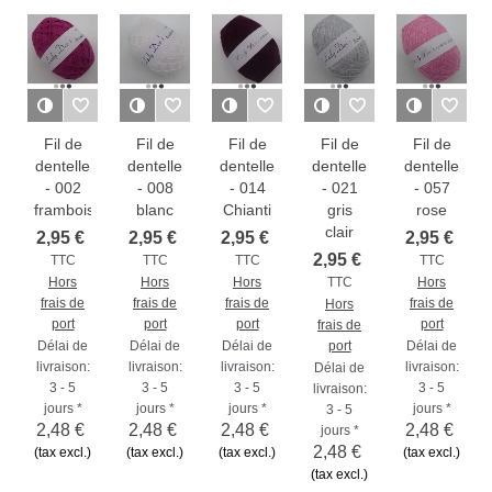
Fil de
Fil de
Fil de
Fil de
Fil de
dentelle
dentelle
dentelle
dentelle
dentelle
- 002
- 008
- 014
- 021
- 057
framboise
blanc
Chianti
gris
rose
clair
2,95 €
2,95 €
2,95 €
2,95 €
2,95 €
TTC
TTC
TTC
TTC
Hors
Hors
Hors
TTC
Hors
frais de
frais de
frais de
frais de
Hors
port
port
port
port
frais de
Délai de
Délai de
Délai de
port
Délai de
livraison:
livraison:
livraison:
livraison:
Délai de
3 - 5
3 - 5
3 - 5
3 - 5
livraison:
jours *
jours *
jours *
jours *
3 - 5
2,48 €
2,48 €
2,48 €
2,48 €
jours *
2,48 €
(tax excl.)
(tax excl.)
(tax excl.)
(tax excl.)
(tax excl.)