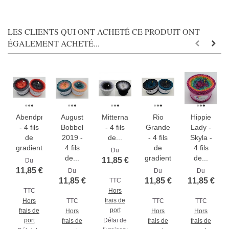
LES CLIENTS QUI ONT ACHETÉ CE PRODUIT ONT
ÉGALEMENT ACHETÉ...
Abendpracht
August
Mitternachtstraum
Rio
Hippie
- 4 fils
Bobbel
- 4 fils
Grande
Lady -
de
2019 -
de...
- 4 fils
Skyla -
gradient...
4 fils
de
4 fils
Du
de...
gradient...
de...
11,85 €
Du
11,85 €
Du
Du
Du
11,85 €
11,85 €
11,85 €
TTC
TTC
Hors
frais de
Hors
TTC
TTC
TTC
port
frais de
Hors
Hors
Hors
port
Délai de
frais de
frais de
frais de