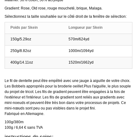
Matériel: 50% coton, 50% acrylique
Gradient: Rose, Old rose, rouge moucheté, brique, Malaga.
Sélectionnez la taille souhaitée sur le côté droit de la fenêtre de sélection:
Poids par Skein
Longueur par Skein
150g/5.29oz
570m/624yd
250g/8.82oz
1000m/1094yd
400g/14.11oz
1520m/1662yd
Le fil de dentelle peut être empêtré avec une jauge à aiguille de votre choix.
Les Bobbels appropriés pour la broderie oeillet.Plus l'aiguille, le plus souple
du projet de tricot. Les fils de gradient peuvent être engagées à la fois de
l'extérieur et l'intérieur. Les fils de gradient sont reliés aux gradients avec
mini-noeuds et peuvent être très bon dans votre processus de projets. Ce
mini-nœuds sont peu ou pas visibles dans le projet fini.
Fabriqué en Allemagne.
100g/380m
100g / 6,64 € sans TVA
instructions de soins: