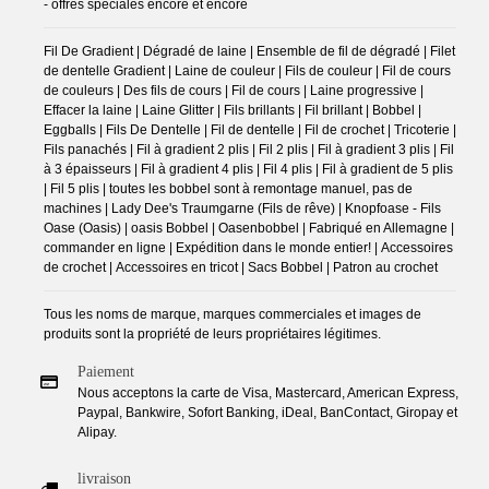
- offres spéciales encore et encore
Fil De Gradient | Dégradé de laine | Ensemble de fil de dégradé | Filet
de dentelle Gradient | Laine de couleur | Fils de couleur | Fil de cours
de couleurs | Des fils de cours | Fil de cours | Laine progressive |
Effacer la laine | Laine Glitter | Fils brillants | Fil brillant | Bobbel |
Eggballs | Fils De Dentelle | Fil de dentelle | Fil de crochet | Tricoterie |
Fils panachés | Fil à gradient 2 plis | Fil 2 plis | Fil à gradient 3 plis | Fil
à 3 épaisseurs | Fil à gradient 4 plis | Fil 4 plis | Fil à gradient de 5 plis
| Fil 5 plis | toutes les bobbel sont à remontage manuel, pas de
machines | Lady Dee's Traumgarne (Fils de rêve) | Knopfoase - Fils
Oase (Oasis) | oasis Bobbel | Oasenbobbel | Fabriqué en Allemagne |
commander en ligne | Expédition dans le monde entier! | Accessoires
de crochet | Accessoires en tricot | Sacs Bobbel | Patron au crochet
Tous les noms de marque, marques commerciales et images de
produits sont la propriété de leurs propriétaires légitimes.
Paiement
Nous acceptons la carte de Visa, Mastercard, American Express,
Paypal, Bankwire, Sofort Banking, iDeal, BanContact, Giropay et
Alipay.
livraison