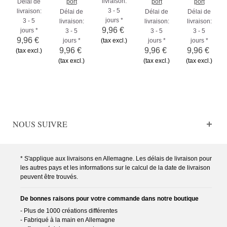
livraison:
Délai de
port
port
port
3 - 5
livraison:
Délai de
Délai de
Délai de
jours *
3 - 5
livraison:
livraison:
livraison:
9,96 €
jours *
3 - 5
3 - 5
3 - 5
9,96 €
jours *
(tax excl.)
jours *
jours *
9,96 €
9,96 €
9,96 €
(tax excl.)
(tax excl.)
(tax excl.)
(tax excl.)
NOUS SUIVRE
* S'applique aux livraisons en Allemagne. Les délais de livraison pour
les autres pays et les informations sur le calcul de la date de livraison
peuvent être trouvés.
De bonnes raisons pour votre commande dans notre boutique
- Plus de 1000 créations différentes
- Fabriqué à la main en Allemagne