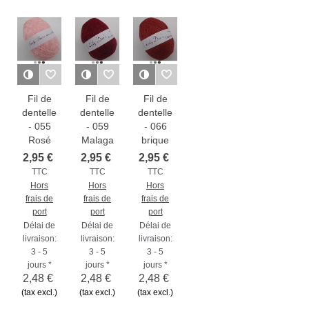
Fil de
Fil de
Fil de
dentelle
dentelle
dentelle
- 055
- 059
- 066
Rosé
Malaga
brique
2,95 €
2,95 €
2,95 €
TTC
TTC
TTC
Hors
Hors
Hors
frais de
frais de
frais de
port
port
port
Délai de
Délai de
Délai de
livraison:
livraison:
livraison:
3 - 5
3 - 5
3 - 5
jours *
jours *
jours *
2,48 €
2,48 €
2,48 €
(tax excl.)
(tax excl.)
(tax excl.)