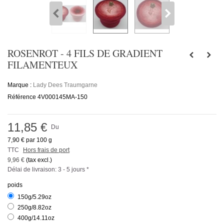
ROSENROT - 4 FILS DE GRADIENT
FILAMENTEUX
Marque :
Lady Dees Traumgarne
Référence
4V000145MA-150
11,85 €
Du
7,90 €
par 100 g
TTC
Hors frais de port
9,96 €
(tax excl.)
Délai de livraison: 3 - 5 jours *
poids
150g/5.29oz
250g/8.82oz
400g/14.11oz