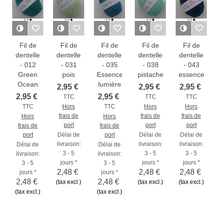
Fil de
Fil de
Fil de
Fil de
Fil de
dentelle
dentelle
dentelle
dentelle
dentelle
- 012
- 031
- 035
- 038
- 043
Green
pois
Essence
pistache
essence
Ocean
lumière
2,95 €
2,95 €
2,95 €
2,95 €
2,95 €
TTC
TTC
TTC
TTC
Hors
TTC
Hors
Hors
frais de
frais de
frais de
Hors
Hors
port
port
port
frais de
frais de
port
Délai de
port
Délai de
Délai de
livraison:
livraison:
livraison:
Délai de
Délai de
3 - 5
3 - 5
3 - 5
livraison:
livraison:
jours *
jours *
jours *
3 - 5
3 - 5
2,48 €
2,48 €
2,48 €
jours *
jours *
2,48 €
2,48 €
(tax excl.)
(tax excl.)
(tax excl.)
(tax excl.)
(tax excl.)