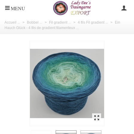
MENU
Accueil ...
>
Bobbel ...
>
Fil gradient ...
>
4 fils Fil gradient ...
>
Ein
Hauch Glück - 4 fils de gradient filamenteux ...