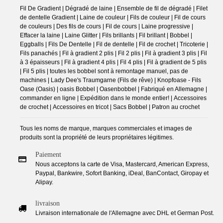
Fil De Gradient | Dégradé de laine | Ensemble de fil de dégradé | Filet
de dentelle Gradient | Laine de couleur | Fils de couleur | Fil de cours
de couleurs | Des fils de cours | Fil de cours | Laine progressive |
Effacer la laine | Laine Glitter | Fils brillants | Fil brillant | Bobbel |
Eggballs | Fils De Dentelle | Fil de dentelle | Fil de crochet | Tricoterie |
Fils panachés | Fil à gradient 2 plis | Fil 2 plis | Fil à gradient 3 plis | Fil
à 3 épaisseurs | Fil à gradient 4 plis | Fil 4 plis | Fil à gradient de 5 plis
| Fil 5 plis | toutes les bobbel sont à remontage manuel, pas de
machines | Lady Dee's Traumgarne (Fils de rêve) | Knopfoase - Fils
Oase (Oasis) | oasis Bobbel | Oasenbobbel | Fabriqué en Allemagne |
commander en ligne | Expédition dans le monde entier! | Accessoires
de crochet | Accessoires en tricot | Sacs Bobbel | Patron au crochet
Tous les noms de marque, marques commerciales et images de
produits sont la propriété de leurs propriétaires légitimes.
Paiement
Nous acceptons la carte de Visa, Mastercard, American Express,
Paypal, Bankwire, Sofort Banking, iDeal, BanContact, Giropay et
Alipay.
livraison
Livraison internationale de l'Allemagne avec DHL et German Post.