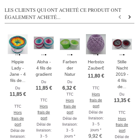
LES CLIENTS QUI ONT ACHETÉ CE PRODUIT ONT
ÉGALEMENT ACHETÉ...
Hippie
Aloha -
Farben
Herbstzeitlose
Stille
Lady -
4 fils de
der
ZauberEi
Nacht
Jane - 4
gradient...
Natur
2019 -
11,80 €
fils de...
4 fils
Du
Du
de...
11,85 €
6,32 €
Du
TTC
11,85 €
TTC
Hors
Du
13,35 €
TTC
frais de
Hors
port
TTC
Hors
frais de
frais de
port
Délai de
Hors
TTC
port
livraison:
frais de
Délai de
Hors
3 - 5
port
Délai de
livraison:
frais de
jours *
livraison:
3 - 5
Délai de
port
9,92 €
3 - 5
jours *
livraison:
Délai de