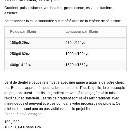
Matériel: 50% coton, 50% acrylique
Gradient: pois, pistache, vert heather, green ocean, essence lumière,
essence.
Sélectionnez la taille souhaitée sur le côté droit de la fenêtre de sélection:
Poids par Skein
Longueur par Skein
150g/5.29oz
570m/624yd
250g/8.82oz
1000m/1094yd
400g/14.11oz
1520m/1662yd
Le fil de dentelle peut être empêtré avec une jauge à aiguille de votre choix.
Les Bobbels appropriés pour la broderie oeillet.Plus l'aiguille, le plus souple
du projet de tricot. Les fils de gradient peuvent être engagées à la fois de
l'extérieur et l'intérieur. Les fils de gradient sont reliés aux gradients avec
mini-noeuds et peuvent être très bon dans votre processus de projets. Ce
mini-nœuds sont peu ou pas visibles dans le projet fini.
Fabriqué en Allemagne.
100g/380m
100g / 6,64 € sans TVA