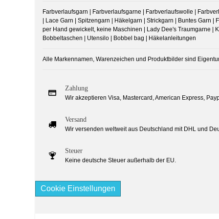
Farbverlaufsgarn | Farbverlaufsgarne | Farbverlaufswolle | Farbverla
| Lace Garn | Spitzengarn | Häkelgarn | Strickgarn | Buntes Garn | F
per Hand gewickelt, keine Maschinen | Lady Dee's Traumgarne | Kn
Bobbeltaschen | Utensilo | Bobbel bag | Häkelanleitungen
Alle Markennamen, Warenzeichen und Produktbilder sind Eigentu
Zahlung
Wir akzeptieren Visa, Mastercard, American Express, Payp
Versand
Wir versenden weltweit aus Deutschland mit DHL und Deu
Steuer
Keine deutsche Steuer außerhalb der EU.
Cookie Einstellungen