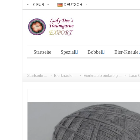
€ EUR
DEUTSCH
Startseite
Spezial
Bobbel
Eier-Knäule
Startseite ...
>
Eierknäule ...
>
Eierknäule einfarbig ...
>
Lace Ga