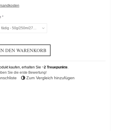
ersandkosten
e *
 fädig - 50g/250m/273yd
IN DEN WARENKORB
dukt kaufen, erhalten Sie ~
2
Treuepunkte
.
iben Sie die erste Bewertung!
nschliste
Zum Vergleich hinzufügen