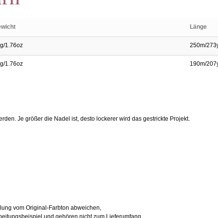
wicht
Länge
g/1.76oz
250m/273
g/1.76oz
190m/207
den. Je größer die Nadel ist, desto lockerer wird das gestrickte Projekt.
llung vom Original-Farbton abweichen,
arbeitungsbeispiel und gehören nicht zum Lieferumfang.