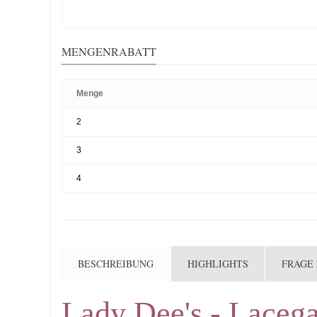
MENGENRABATT
Menge
2
3
4
BESCHREIBUNG
HIGHLIGHTS
FRAGE
Lady Dee's - Laceg