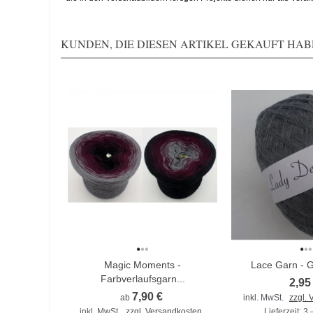
KUNDEN, DIE DIESEN ARTIKEL GEKAUFT HABE
Magic Moments -
Lace Garn - G
Farbverlaufsgarn...
2,95
7,90 €
ab
inkl. MwSt.
zzgl.
inkl. MwSt.
zzgl. Versandkosten
Lieferzeit: 3