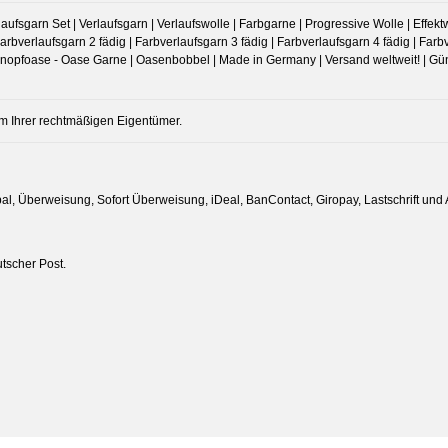
ufsgarn Set | Verlaufsgarn | Verlaufswolle | Farbgarne | Progressive Wolle | Effektwo
arbverlaufsgarn 2 fädig | Farbverlaufsgarn 3 fädig | Farbverlaufsgarn 4 fädig | Farbv
opfoase - Oase Garne | Oasenbobbel | Made in Germany | Versand weltweit! | Günst
m Ihrer rechtmäßigen Eigentümer.
al, Überweisung, Sofort Überweisung, iDeal, BanContact, Giropay, Lastschrift und A
tscher Post.