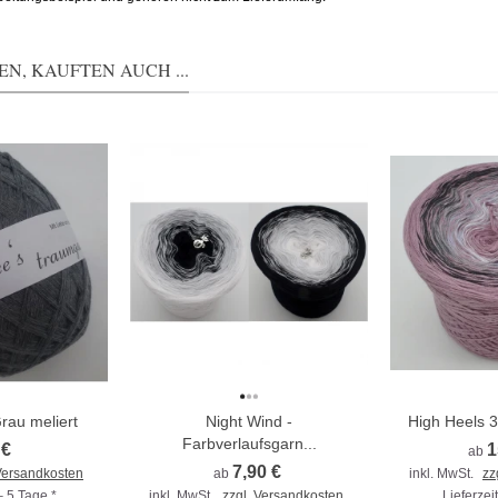
N, KAUFTEN AUCH ...
rau meliert
Night Wind -
High Heels 3
Farbverlaufsgarn...
 €
1
ab
7,90 €
 Versandkosten
ab
inkl. MwSt.
zz
 – 5 Tage *
inkl. MwSt.
zzgl. Versandkosten
Lieferzeit