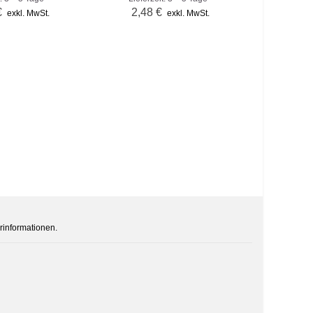
€
2,48 €
6,6
exkl. MwSt.
exkl. MwSt.
rinformationen.