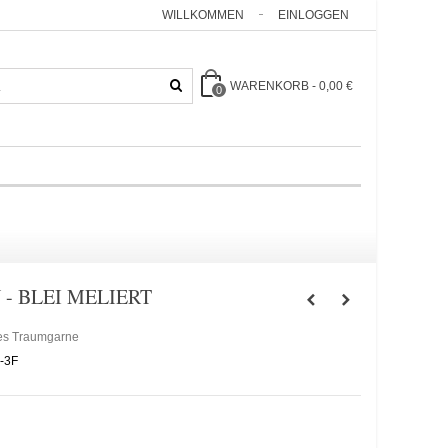
WILLKOMMEN
EINLOGGEN
WARENKORB
-
0,00 €
0
- BLEI MELIERT
es Traumgarne
-3F