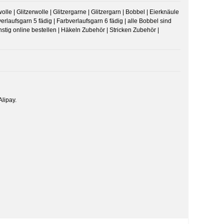
lle | Glitzerwolle | Glitzergarne | Glitzergarn | Bobbel | Eierknäule
erlaufsgarn 5 fädig | Farbverlaufsgarn 6 fädig | alle Bobbel sind
ig online bestellen | Häkeln Zubehör | Stricken Zubehör |
lipay.