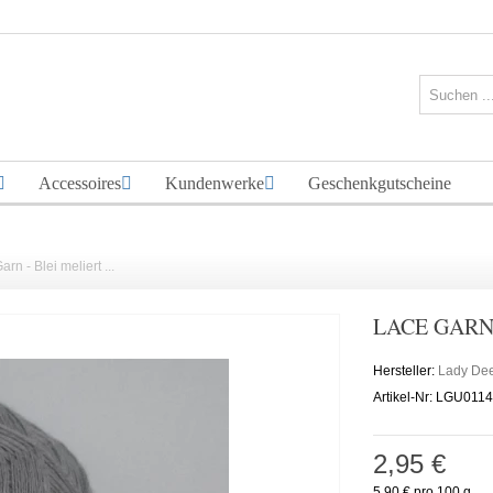
Accessoires
Kundenwerke
Geschenkgutscheine
rn - Blei meliert ...
LACE GARN 
Hersteller:
Lady De
Artikel-Nr:
LGU0114
2,95 €
5,90 €
pro 100 g