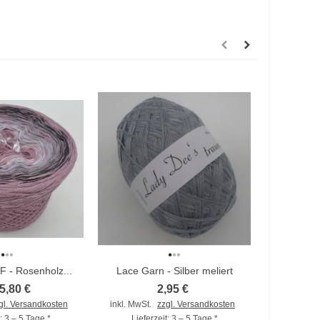
F - Rosenholz...
Lace Garn - Silber meliert
Caram
5,80 €
2,95 €
gl. Versandkosten
inkl. MwSt.
zzgl. Versandkosten
inkl. MwSt
: 3 – 5 Tage *
Lieferzeit: 3 – 5 Tage *
Liefer