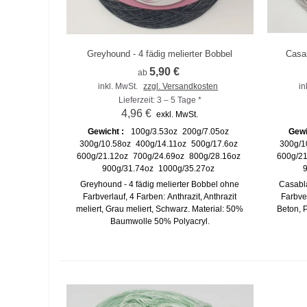
Greyhound - 4 fädig melierter Bobbel
Casab
Zum Vergleich hinzufügen
Zu
5,90 €
ab
inkl. MwSt.
zzgl. Versandkosten
in
Lieferzeit: 3 – 5 Tage *
4,96 €
exkl. MwSt.
Gewicht :
100g/3.53oz
200g/7.05oz
Gewi
300g/10.58oz
400g/14.11oz
500g/17.6oz
300g/1
600g/21.12oz
700g/24.69oz
800g/28.16oz
600g/21
900g/31.74oz
1000g/35.27oz
9
Greyhound - 4 fädig melierter Bobbel ohne
Casabla
Farbverlauf, 4 Farben: Anthrazit, Anthrazit
Farbver
meliert, Grau meliert, Schwarz. Material: 50%
Beton, 
Baumwolle 50% Polyacryl.