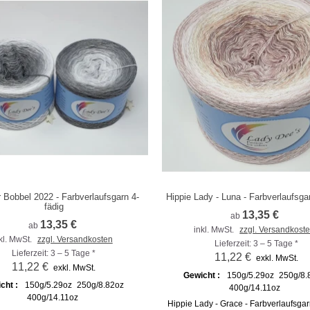
 Bobbel 2022 - Farbverlaufsgarn 4-
Hippie Lady - Luna - Farbverlaufsga
m Vergleich hinzufügen
Zum Vergleich hinzufügen
fädig
13,35 €
ab
13,35 €
ab
inkl. MwSt.
zzgl. Versandkost
kl. MwSt.
zzgl. Versandkosten
Lieferzeit: 3 – 5 Tage *
Lieferzeit: 3 – 5 Tage *
11,22 €
exkl. MwSt.
11,22 €
exkl. MwSt.
Gewicht :
150g/5.29oz
250g/8.
cht :
150g/5.29oz
250g/8.82oz
400g/14.11oz
400g/14.11oz
Hippie Lady - Grace - Farbverlaufsgar