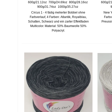
600g/21.12oz
700g/24.69oz
800g/28.16oz
600g/21
900g/31.74oz
1000g/35.27oz
9
Circus 1 - 4 fädig melierter Bobbel ohne
New Yo
Farbverlauf, 4 Farben: Atlantik, Royalblau,
Farbve
Schatten, Schwarz und ein zarter Effektfaden
Preussi
Multicolor. Material: 50% Baumwolle 50%
Polyacryl.