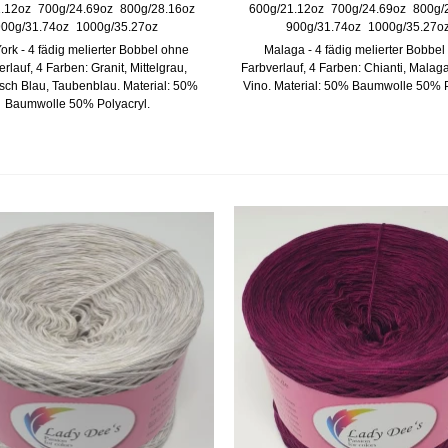
.12oz
700g/24.69oz
800g/28.16oz
600g/21.12oz
700g/24.69oz
800g/
00g/31.74oz
1000g/35.27oz
900g/31.74oz
1000g/35.27o
rk - 4 fädig melierter Bobbel ohne
Malaga - 4 fädig melierter Bobbe
rlauf, 4 Farben: Granit, Mittelgrau,
Farbverlauf, 4 Farben: Chianti, Malag
sch Blau, Taubenblau. Material: 50%
Vino. Material: 50% Baumwolle 50% P
Baumwolle 50% Polyacryl.