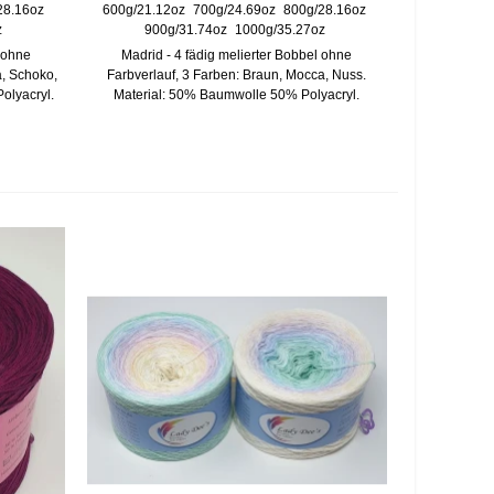
28.16oz
600g/21.12oz
700g/24.69oz
800g/28.16oz
z
900g/31.74oz
1000g/35.27oz
l ohne
Madrid - 4 fädig melierter Bobbel ohne
a, Schoko,
Farbverlauf, 3 Farben: Braun, Mocca, Nuss.
olyacryl.
Material: 50% Baumwolle 50% Polyacryl.