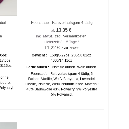
bbel
Feenstaub - Farbverlaufsgarn 4-fädig
Zum Vergleich hinzufügen
13,35 €
ab
en
inkl. MwSt.
zzgl. Versandkosten
Lieferzeit: 3 – 5 Tage *
11,22 €
exkl. MwSt.
05oz
Gewicht :
150g/5.29oz
250g/8.82oz
17.6oz
400g/14.11oz
28.16oz
Farbe außen :
Pistazie außen
Weiß außen
z
Feenstaub - Farbverlaufsgarn 4-fädig, 6
l ohne
Farben: Vanille, Weiß, Babyrosa, Lavendel,
mbeere,
Libelle, Pistazie, Weiß Perlmutt irisee. Material:
olyacryl.
43% Baumwolle 43% Polyacryl 9% Polyester
5% Polyamid.