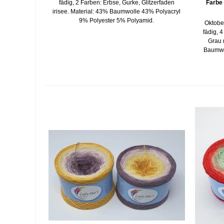
fädig, 2 Farben: Erbse, Gurke, Glitzerfaden
Farbe
irisee. Material: 43% Baumwolle 43% Polyacryl
9% Polyester 5% Polyamid.
Oktobe
fädig, 4
Grau m
Baumwo