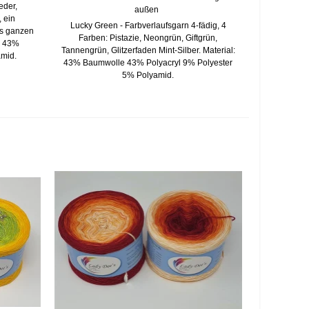
eder,
außen
 ein
Lucky Green - Farbverlaufsgarn 4-fädig, 4
as ganzen
Farben: Pistazie, Neongrün, Giftgrün,
e 43%
Tannengrün, Glitzerfaden Mint-Silber. Material:
amid.
43% Baumwolle 43% Polyacryl 9% Polyester
5% Polyamid.