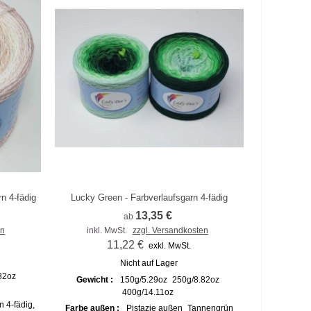
rn 4-fädig
Lucky Green - Farbverlaufsgarn 4-fädig
Zum Vergleich hinzufügen
13,35 €
ab
en
inkl. MwSt.
zzgl. Versandkosten
11,22 €
exkl. MwSt.
Nicht auf Lager
82oz
Gewicht :
150g/5.29oz
250g/8.82oz
400g/14.11oz
n 4-fädig,
Farbe außen :
Pistazie außen
Tannengrün