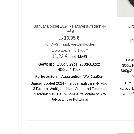
Januar Bobbel 2024 - Farbverlaufsgarn 4-
Cir
Zum Vergleich hinzufügen
Zu
fädig
13,35 €
ab
in
inkl. MwSt.
zzgl. Versandkosten
Lieferzeit: 3 – 5 Tage *
11,22 €
exkl. MwSt.
Gewi
Gewicht :
150g/5.29oz
250g/8.82oz
300g/1
400g/14.11oz
600g/21
9
Farbe außen :
Aqua außen
Weiß außen
Circu
Januar Bobbel 2024 - Farbverlaufsgarn 4-fädig,
Farbverl
3 Farben: Weiß, Hellblau, Aqua und Perlmutt.
zarter 
Material: 43% Baumwolle 43% Polyacryl 9%
Polyester 5% Polyamid.