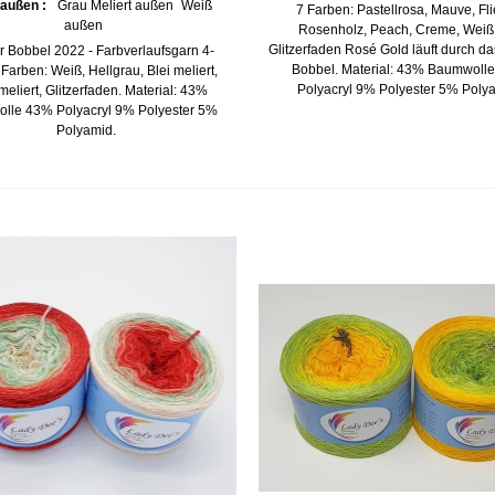
 außen :
Grau Meliert außen
Weiß
7 Farben: Pastellrosa, Mauve, Fli
außen
Rosenholz, Peach, Creme, Weiß,
Glitzerfaden Rosé Gold läuft durch d
r Bobbel 2022 - Farbverlaufsgarn 4-
Bobbel. Material: 43% Baumwoll
 Farben: Weiß, Hellgrau, Blei meliert,
Polyacryl 9% Polyester 5% Poly
eliert, Glitzerfaden. Material: 43%
lle 43% Polyacryl 9% Polyester 5%
Polyamid.