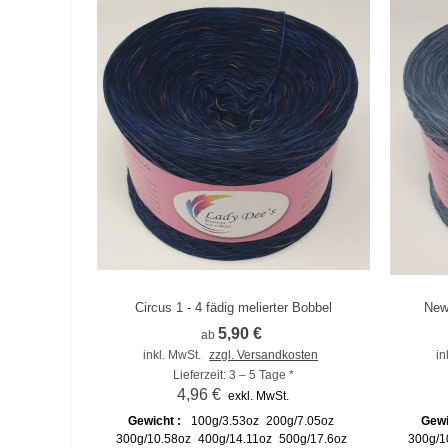
Circus 1 - 4 fädig melierter Bobbel
New 
Zum Vergleich hinzufügen
Zu
5,90 €
ab
inkl. MwSt.
zzgl. Versandkosten
in
Lieferzeit: 3 – 5 Tage *
4,96 €
exkl. MwSt.
Gewicht :
100g/3.53oz
200g/7.05oz
Gewi
300g/10.58oz
400g/14.11oz
500g/17.6oz
300g/1