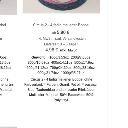
bbel
Circus 2 - 4 fädig melierter Bobbel
Zum Vergleich hinzufügen
5,90 €
ab
en
inkl. MwSt.
zzgl. Versandkosten
Lieferzeit: 3 – 5 Tage *
4,96 €
exkl. MwSt.
05oz
Gewicht :
100g/3.53oz
200g/7.05oz
17.6oz
300g/10.58oz
400g/14.11oz
500g/17.6oz
28.16oz
600g/21.12oz
700g/24.69oz
800g/28.16oz
z
900g/31.74oz
1000g/35.27oz
l ohne
Circus 2 - 4 fädig melierter Bobbel ohne
nnengrün
Farbverlauf, 4 Farben: Granit, Petrol, Preussisch
Material:
Blau, Taubenblau und ein zarter Effektfaden
l.
Multicolor. Material: 50% Baumwolle 50%
Polyacryl.