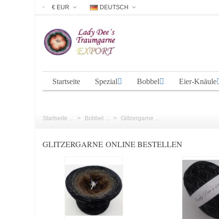
€ EUR
DEUTSCH
Startseite
Spezial
Bobbel
Eier-Knäule
Startseite ...
>
Bobbel ...
>
Glitzergarne ...
GLITZERGARNE ONLINE BESTELLEN