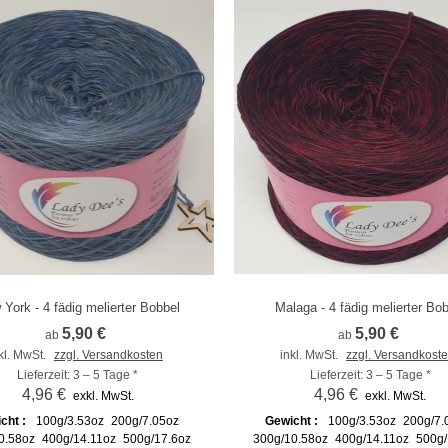
York - 4 fädig melierter Bobbel
Malaga - 4 fädig melierter Bo
m Vergleich hinzufügen
Zum Vergleich hinzufügen
5,90 €
5,90 €
ab
ab
kl. MwSt.
zzgl. Versandkosten
inkl. MwSt.
zzgl. Versandkost
Lieferzeit: 3 – 5 Tage *
Lieferzeit: 3 – 5 Tage *
4,96 €
4,96 €
exkl. MwSt.
exkl. MwSt.
cht :
100g/3.53oz
200g/7.05oz
Gewicht :
100g/3.53oz
200g/7.
0.58oz
400g/14.11oz
500g/17.6oz
300g/10.58oz
400g/14.11oz
500g/