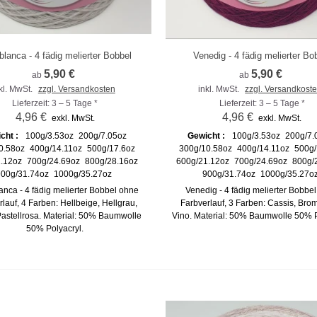
lanca - 4 fädig melierter Bobbel
Venedig - 4 fädig melierter Bo
m Vergleich hinzufügen
Zum Vergleich hinzufügen
5,90 €
5,90 €
ab
ab
kl. MwSt.
zzgl. Versandkosten
inkl. MwSt.
zzgl. Versandkost
Lieferzeit: 3 – 5 Tage *
Lieferzeit: 3 – 5 Tage *
4,96 €
4,96 €
exkl. MwSt.
exkl. MwSt.
cht :
100g/3.53oz
200g/7.05oz
Gewicht :
100g/3.53oz
200g/7.
0.58oz
400g/14.11oz
500g/17.6oz
300g/10.58oz
400g/14.11oz
500g/
.12oz
700g/24.69oz
800g/28.16oz
600g/21.12oz
700g/24.69oz
800g/
00g/31.74oz
1000g/35.27oz
900g/31.74oz
1000g/35.27o
nca - 4 fädig melierter Bobbel ohne
Venedig - 4 fädig melierter Bobbe
lauf, 4 Farben: Hellbeige, Hellgrau,
Farbverlauf, 3 Farben: Cassis, Bro
Pastellrosa. Material: 50% Baumwolle
Vino. Material: 50% Baumwolle 50% P
50% Polyacryl.