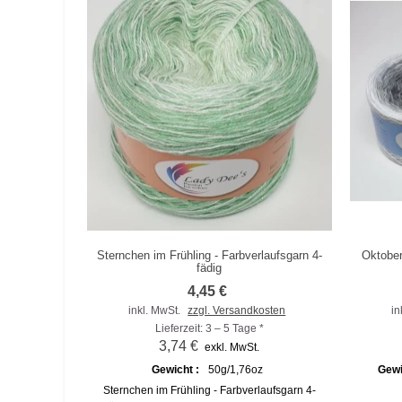
Sternchen im Frühling - Farbverlaufsgarn 4-
Oktober
Zum Vergleich hinzufügen
Zu
fädig
4,45 €
inkl. MwSt.
zzgl. Versandkosten
in
Lieferzeit: 3 – 5 Tage *
3,74 €
exkl. MwSt.
Gewicht :
50g/1,76oz
Gewi
Sternchen im Frühling - Farbverlaufsgarn 4-