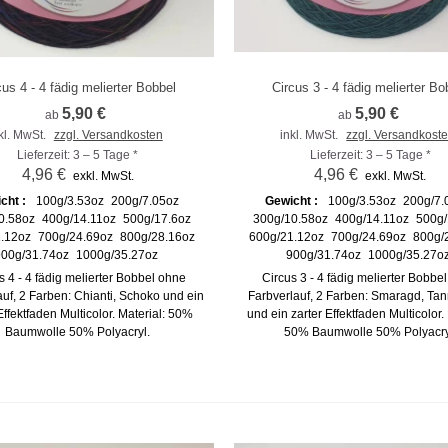
cus 4 - 4 fädig melierter Bobbel
Circus 3 - 4 fädig melierter Bo
m Vergleich hinzufügen
Zum Vergleich hinzufügen
5,90 €
5,90 €
ab
ab
kl. MwSt.
zzgl. Versandkosten
inkl. MwSt.
zzgl. Versandkost
Lieferzeit: 3 – 5 Tage *
Lieferzeit: 3 – 5 Tage *
4,96 €
4,96 €
exkl. MwSt.
exkl. MwSt.
cht :
100g/3.53oz
200g/7.05oz
Gewicht :
100g/3.53oz
200g/7.
0.58oz
400g/14.11oz
500g/17.6oz
300g/10.58oz
400g/14.11oz
500g/
.12oz
700g/24.69oz
800g/28.16oz
600g/21.12oz
700g/24.69oz
800g/
00g/31.74oz
1000g/35.27oz
900g/31.74oz
1000g/35.27o
s 4 - 4 fädig melierter Bobbel ohne
Circus 3 - 4 fädig melierter Bobbe
auf, 2 Farben: Chianti, Schoko und ein
Farbverlauf, 2 Farben: Smaragd, Ta
Effektfaden Multicolor. Material: 50%
und ein zarter Effektfaden Multicolor. 
Baumwolle 50% Polyacryl.
50% Baumwolle 50% Polyacry