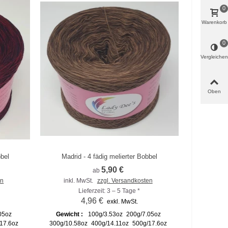
0
Warenkorb
0
Vergleichen
Oben
bbel
Madrid - 4 fädig melierter Bobbel
Zum Vergleich hinzufügen
5,90 €
ab
en
inkl. MwSt.
zzgl. Versandkosten
Lieferzeit: 3 – 5 Tage *
4,96 €
exkl. MwSt.
05oz
Gewicht :
100g/3.53oz
200g/7.05oz
17.6oz
300g/10.58oz
400g/14.11oz
500g/17.6oz