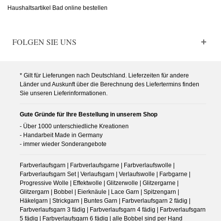
Haushaltsartikel Bad online bestellen
FOLGEN SIE UNS
* Gilt für Lieferungen nach Deutschland. Lieferzeiten für andere
Länder und Auskunft über die Berechnung des Liefertermins finden
Sie unseren Lieferinformationen.
Gute Gründe für Ihre Bestellung in unserem Shop
- Über 1000 unterschiedliche Kreationen
- Handarbeit Made in Germany
- immer wieder Sonderangebote
Farbverlaufsgarn | Farbverlaufsgarne | Farbverlaufswolle |
Farbverlaufsgarn Set | Verlaufsgarn | Verlaufswolle | Farbgarne |
Progressive Wolle | Effektwolle | Glitzerwolle | Glitzergarne |
Glitzergarn | Bobbel | Eierknäule | Lace Garn | Spitzengarn |
Häkelgarn | Strickgarn | Buntes Garn | Farbverlaufsgarn 2 fädig |
Farbverlaufsgarn 3 fädig | Farbverlaufsgarn 4 fädig | Farbverlaufsgarn
5 fädig | Farbverlaufsgarn 6 fädig | alle Bobbel sind per Hand