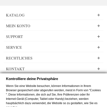
KATALOG
MEIN KONTO
SUPPORT
SERVICE
RECHTLICHES
KONTAKT
Kontrolliere deine Privatsphäre
Wenn Sie eine Website besuchen, können Informationen in Ihrem
Browser gespeichert oder abgerufen werden, meist in Form von "Cookies
Lady Dee´s Traumgarne Export - Farbverlaufsgarn - © by
zimmer-media-
". Diese Informationen, die sich auf Sie, Ihre Präferenzen oder Ihr
office
Internet-Gerät (Computer, Tablet oder Handy) beziehen, werden
Wechseln Sie zur Desktop Version
hauptsächlich dazu verwendet, die Website so zu gestalten, wie Sie es