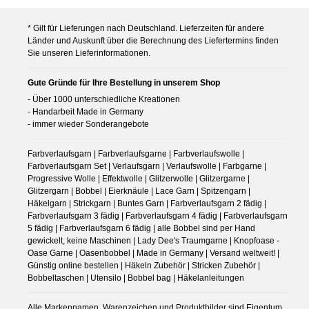
* Gilt für Lieferungen nach Deutschland. Lieferzeiten für andere
Länder und Auskunft über die Berechnung des Liefertermins finden
Sie unseren Lieferinformationen.
Gute Gründe für Ihre Bestellung in unserem Shop
- Über 1000 unterschiedliche Kreationen
- Handarbeit Made in Germany
- immer wieder Sonderangebote
Farbverlaufsgarn | Farbverlaufsgarne | Farbverlaufswolle |
Farbverlaufsgarn Set | Verlaufsgarn | Verlaufswolle | Farbgarne |
Progressive Wolle | Effektwolle | Glitzerwolle | Glitzergarne |
Glitzergarn | Bobbel | Eierknäule | Lace Garn | Spitzengarn |
Häkelgarn | Strickgarn | Buntes Garn | Farbverlaufsgarn 2 fädig |
Farbverlaufsgarn 3 fädig | Farbverlaufsgarn 4 fädig | Farbverlaufsgarn
5 fädig | Farbverlaufsgarn 6 fädig | alle Bobbel sind per Hand
gewickelt, keine Maschinen | Lady Dee's Traumgarne | Knopfoase -
Oase Garne | Oasenbobbel | Made in Germany | Versand weltweit! |
Günstig online bestellen | Häkeln Zubehör | Stricken Zubehör |
Bobbeltaschen | Utensilo | Bobbel bag | Häkelanleitungen
Alle Markennamen, Warenzeichen und Produktbilder sind Eigentum