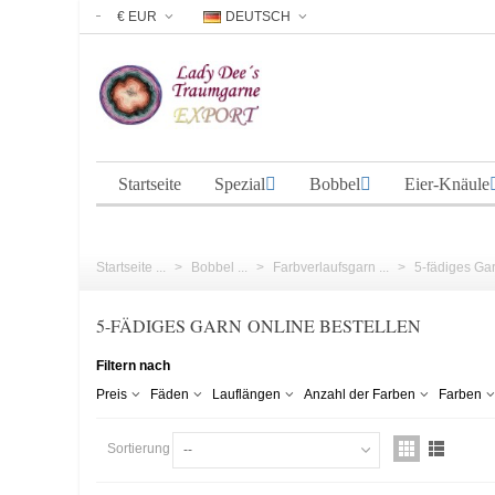
€ EUR
DEUTSCH
Startseite
Spezial
Bobbel
Eier-Knäule
Startseite ...
>
Bobbel ...
>
Farbverlaufsgarn ...
>
5-fädiges Garn
5-FÄDIGES GARN ONLINE BESTELLEN
Filtern nach
Preis
Fäden
Lauflängen
Anzahl der Farben
Farben
Sortierung
--