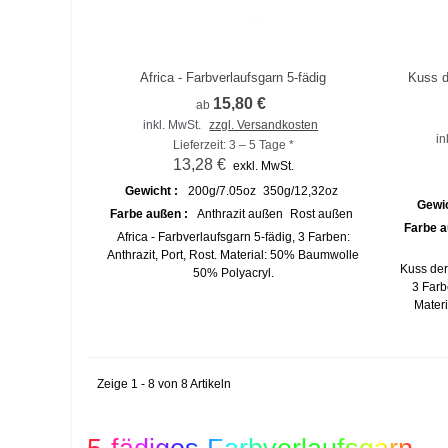
Africa - Farbverlaufsgarn 5-fädig
Kuss d
Zum Vergleich hinzufügen
Zu
15,80 €
ab
inkl. MwSt.
zzgl. Versandkosten
in
Lieferzeit: 3 – 5 Tage *
13,28 €
exkl. MwSt.
Gewicht :
200g/7.05oz
350g/12,32oz
Gewi
Farbe außen :
Anthrazit außen
Rost außen
Farbe a
Africa - Farbverlaufsgarn 5-fädig, 3 Farben:
Anthrazit, Port, Rost. Material: 50% Baumwolle
Kuss der
50% Polyacryl.
3 Farb
Mater
Zeige 1 - 8 von 8 Artikeln