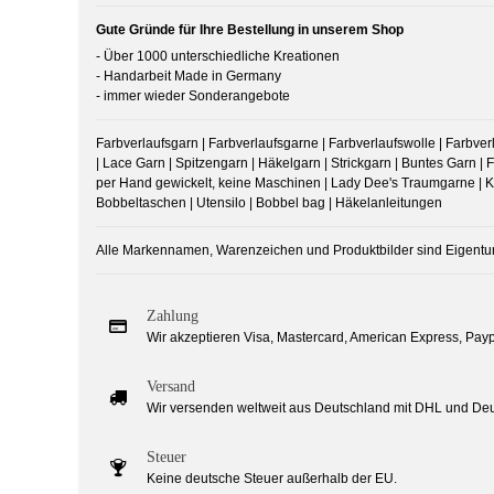
Gute Gründe für Ihre Bestellung in unserem Shop
- Über 1000 unterschiedliche Kreationen
- Handarbeit Made in Germany
- immer wieder Sonderangebote
Farbverlaufsgarn | Farbverlaufsgarne | Farbverlaufswolle | Farbverla
| Lace Garn | Spitzengarn | Häkelgarn | Strickgarn | Buntes Garn | F
per Hand gewickelt, keine Maschinen | Lady Dee's Traumgarne | Kn
Bobbeltaschen | Utensilo | Bobbel bag | Häkelanleitungen
Alle Markennamen, Warenzeichen und Produktbilder sind Eigentu
Zahlung
Wir akzeptieren Visa, Mastercard, American Express, Payp
Versand
Wir versenden weltweit aus Deutschland mit DHL und Deu
Steuer
Keine deutsche Steuer außerhalb der EU.