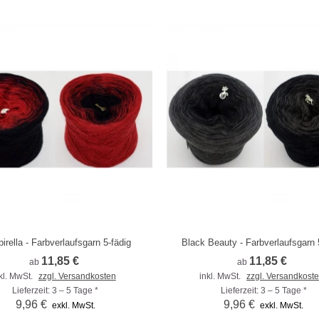
irella - Farbverlaufsgarn 5-fädig
Black Beauty - Farbverlaufsgarn 
m Vergleich hinzufügen
Zum Vergleich hinzufügen
11,85 €
11,85 €
ab
ab
kl. MwSt.
zzgl. Versandkosten
inkl. MwSt.
zzgl. Versandkost
Lieferzeit: 3 – 5 Tage *
Lieferzeit: 3 – 5 Tage *
9,96 €
9,96 €
exkl. MwSt.
exkl. MwSt.