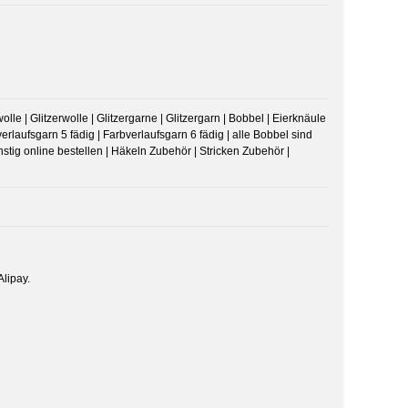
lle | Glitzerwolle | Glitzergarne | Glitzergarn | Bobbel | Eierknäule
erlaufsgarn 5 fädig | Farbverlaufsgarn 6 fädig | alle Bobbel sind
ig online bestellen | Häkeln Zubehör | Stricken Zubehör |
lipay.