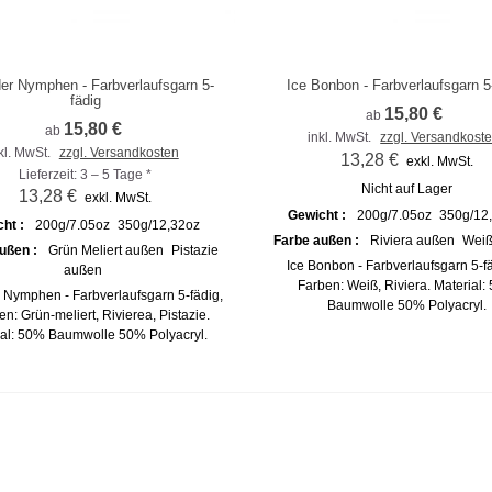
er Nymphen - Farbverlaufsgarn 5-
Ice Bonbon - Farbverlaufsgarn 5
m Vergleich hinzufügen
Zum Vergleich hinzufügen
fädig
15,80 €
ab
15,80 €
ab
inkl. MwSt.
zzgl. Versandkost
kl. MwSt.
zzgl. Versandkosten
13,28 €
exkl. MwSt.
Lieferzeit: 3 – 5 Tage *
Nicht auf Lager
13,28 €
exkl. MwSt.
Gewicht :
200g/7.05oz
350g/12
cht :
200g/7.05oz
350g/12,32oz
Farbe außen :
Riviera außen
Weiß
ußen :
Grün Meliert außen
Pistazie
Ice Bonbon - Farbverlaufsgarn 5-fä
außen
Farben: Weiß, Riviera. Material:
 Nymphen - Farbverlaufsgarn 5-fädig,
Baumwolle 50% Polyacryl.
en: Grün-meliert, Rivierea, Pistazie.
ial: 50% Baumwolle 50% Polyacryl.