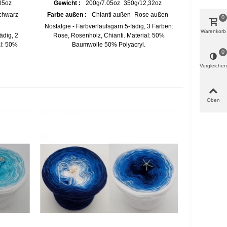
05oz
Gewicht :
200g/7.05oz
350g/12,32oz
chwarz
Farbe außen :
Chianti außen
Rose außen
0
Nostalgie - Farbverlaufsgarn 5-fädig, 3 Farben:
Warenkorb
ädig, 2
Rose, Rosenholz, Chianti. Material: 50%
al: 50%
Baumwolle 50% Polyacryl.
0
Vergleichen
Oben