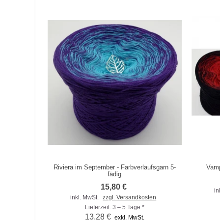
Riviera im September - Farbverlaufsgarn 5-
Vamp
Zum Vergleich hinzufügen
Zu
fädig
15,80 €
in
inkl. MwSt.
zzgl. Versandkosten
Lieferzeit: 3 – 5 Tage *
13,28 €
exkl. MwSt.