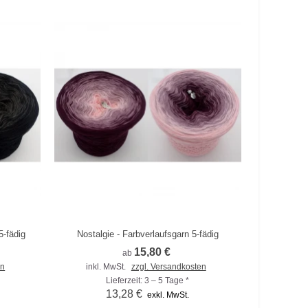
5-fädig
Nostalgie - Farbverlaufsgarn 5-fädig
Zum Vergleich hinzufügen
15,80 €
ab
en
inkl. MwSt.
zzgl. Versandkosten
Lieferzeit: 3 – 5 Tage *
13,28 €
exkl. MwSt.