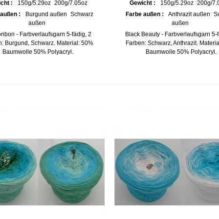
cht :
150g/5.29oz
200g/7.05oz
Gewicht :
150g/5.29oz
200g/7.
 außen :
Burgund außen
Schwarz
Farbe außen :
Anthrazit außen
S
außen
außen
onbon - Farbverlaufsgarn 5-fädig, 2
Black Beauty - Farbverlaufsgarn 5-f
: Burgund, Schwarz. Material: 50%
Farben: Schwarz, Anthrazit. Materi
Baumwolle 50% Polyacryl.
Baumwolle 50% Polyacryl.