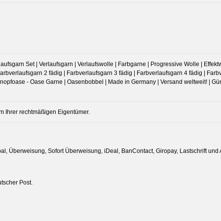
ufsgarn Set | Verlaufsgarn | Verlaufswolle | Farbgarne | Progressive Wolle | Effektwo
arbverlaufsgarn 2 fädig | Farbverlaufsgarn 3 fädig | Farbverlaufsgarn 4 fädig | Farbv
opfoase - Oase Garne | Oasenbobbel | Made in Germany | Versand weltweit! | Günst
m Ihrer rechtmäßigen Eigentümer.
al, Überweisung, Sofort Überweisung, iDeal, BanContact, Giropay, Lastschrift und A
tscher Post.