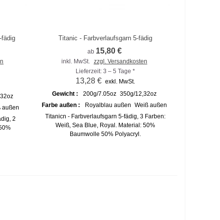
-fädig
Titanic - Farbverlaufsgarn 5-fädig
Zum Vergleich hinzufügen
15,80 €
ab
en
inkl. MwSt.
zzgl. Versandkosten
Lieferzeit: 3 – 5 Tage *
13,28 €
exkl. MwSt.
Gewicht :
200g/7.05oz
350g/12,32oz
,32oz
Farbe außen :
Royalblau außen
Weiß außen
 außen
Titanicn - Farbverlaufsgarn 5-fädig, 3 Farben:
dig, 2
Weiß, Sea Blue, Royal. Material: 50%
 50%
Baumwolle 50% Polyacryl.