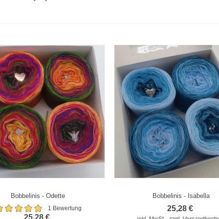
Bobbelinis - Odette
Bobbelinis - Isabella
m Vergleich hinzufügen
Zum Vergleich hinzufügen
25,28 €
1 Bewertung
25,28 €
inkl. MwSt.
zzgl. Versandkost