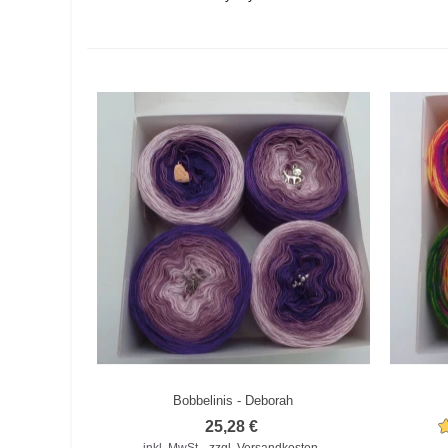
Bobbelinis - Deborah
Zum Vergleich hinzufügen
Zu
25,28 €
inkl. MwSt.
zzgl. Versandkosten