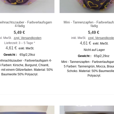
eihnachtszauber - Farbverlaufsgarn
Mini - Tannenzapfen - Farbverlauf
m Vergleich hinzufügen
Zum Vergleich hinzufügen
4-fädig
fädig
5,49 €
5,49 €
kl. MwSt.
zzgl. Versandkosten
inkl. MwSt.
zzgl. Versandkost
4,61 €
Lieferzeit: 3 – 5 Tage *
exkl. MwSt.
4,61 €
exkl. MwSt.
Nicht auf Lager
Gewicht :
65g/2,29oz
Gewicht :
65g/2,29oz
eihnachtszauber - Farbverlaufsgarn 4-
Mini - Tannenzapfen - Farbverlaufsgar
 4 Farben: Kirsche, Burgund, Chianti,
5 Farben: Tannengrün, Mocca, Brau
 mit einem Glitzerfaden. Material: 50%
Schoko. Material: 50% Baumwoll
Baumwolle 50% Polyacryl.
Polyacryl.