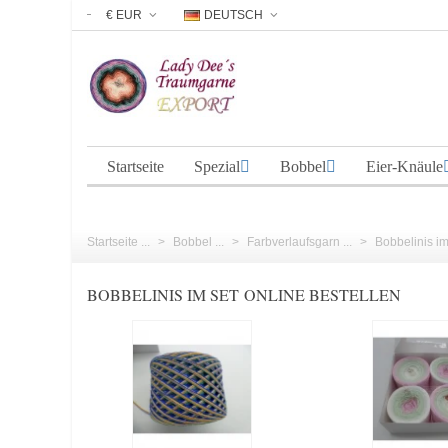
€ EUR
DEUTSCH
Startseite
Spezial
Bobbel
Eier-Knäule
Startseite ...
>
Bobbel ...
>
Farbverlaufsgarn ...
>
Bobbelinis im 
BOBBELINIS IM SET ONLINE BESTELLEN