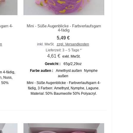
sgarn 4-
Mini - Süße Augenblicke - Farbverlaufsgarn
Zum Vergleich hinzufügen
4-fädig
5,49 €
en
inkl. MwSt.
zzgl. Versandkosten
Lieferzeit: 3 – 5 Tage *
4,61 €
exkl. MwSt.
Gewicht :
65g/2,29oz
Farbe außen :
Amethyst außen
Nymphe
n 4-fädig,
außen
n, Nuss,
e 50%
Mini - Süße Augenblicke - Farbverlaufsgarn 4-
fädig, 3 Farben: Amethyst, Nymphe, Lagune.
Material: 50% Baumwolle 50% Polyacryl.