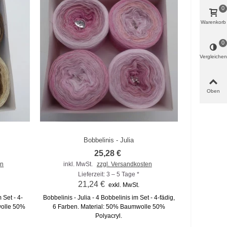
0
Warenkorb
0
Vergleichen
Oben
Bobbelinis - Julia
Zum Vergleich hinzufügen
25,28 €
en
inkl. MwSt.
zzgl. Versandkosten
Lieferzeit: 3 – 5 Tage *
21,24 €
exkl. MwSt.
 Set - 4-
Bobbelinis - Julia - 4 Bobbelinis im Set - 4-fädig,
wolle 50%
6 Farben. Material: 50% Baumwolle 50%
Polyacryl.