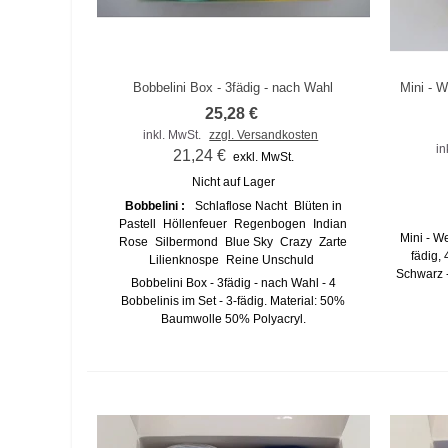
Bobbelini Box - 3fädig - nach Wahl
Mini - W
Zum Vergleich hinzufügen
Zu
25,28 €
inkl. MwSt.
zzgl. Versandkosten
in
21,24 €
exkl. MwSt.
Nicht auf Lager
Bobbelini :
Schlaflose Nacht
Blüten in
Pastell
Höllenfeuer
Regenbogen
Indian
Mini - W
Rose
Silbermond
Blue Sky
Crazy
Zarte
fädig,
Lilienknospe
Reine Unschuld
Schwarz -
Bobbelini Box - 3fädig - nach Wahl - 4
Bobbelinis im Set - 3-fädig. Material: 50%
Baumwolle 50% Polyacryl.