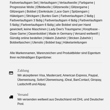
Farbverlaufsgarn Set | Verlaufsgarn | Verlaufswolle | Farbgarne |
Progressive Wolle | Effektwolle | Glitzerwolle | Glitzergarne |
Glitzergarn | Bobbel | Eierknäule | Lace Garn | Spitzengarn |
Häkelgarn | Strickgarn | Buntes Garn | Farbverlaufsgarn 2 fädig |
Farbverlaufsgarn 3 fädig | Farbverlaufsgarn 4 fädig | Farbverlaufsgarn
5 fädig | Farbverlaufsgarn 6 fädig | alle Bobbel sind per Hand
gewickelt, keine Maschinen | Lady Dee's Traumgarne | Knopfoase -
Oase Garne | Oasenbobbel | Made in Germany | Versand weltweit! |
Günstig online bestellen | Häkeln Zubehör | Stricken Zubehör |
Bobbeltaschen | Utensilo | Bobbel bag | Häkelanleitungen
Alle Markennamen, Warenzeichen und Produktbilder sind Eigentum
Ihrer rechtmäßigen Eigentümer.
Zahlung
Wir akzeptieren Visa, Mastercard, American Express, Paypal,
Überweisung, Sofort Überweisung, iDeal, BanContact, Giropay,
Lastschrift und Alipay.
Versand
Wir versenden weltweit aus Deutschland mit DHL und Deutscher
Post.