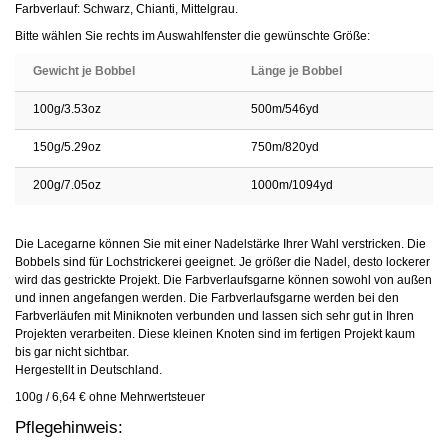
Farbverlauf: Schwarz, Chianti, Mittelgrau.
Bitte wählen Sie rechts im Auswahlfenster die gewünschte Größe:
Gewicht je Bobbel
Länge je Bobbel
100g/3.53oz
500m/546yd
150g/5.29oz
750m/820yd
200g/7.05oz
1000m/1094yd
Die Lacegarne können Sie mit einer Nadelstärke Ihrer Wahl verstricken. Die
Bobbels sind für Lochstrickerei geeignet. Je größer die Nadel, desto lockerer
wird das gestrickte Projekt. Die Farbverlaufsgarne können sowohl von außen
und innen angefangen werden. Die Farbverlaufsgarne werden bei den
Farbverläufen mit Miniknoten verbunden und lassen sich sehr gut in Ihren
Projekten verarbeiten. Diese kleinen Knoten sind im fertigen Projekt kaum
bis gar nicht sichtbar.
Hergestellt in Deutschland.
100g / 6,64 € ohne Mehrwertsteuer
Pflegehinweis: