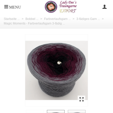
MENU
Startseite ...
>
Bobbel ...
>
Farbverlaufsgarn ...
>
3-fädiges Garn ...
>
Magic Moments - Farbverlaufsgarn 3-fädig ...