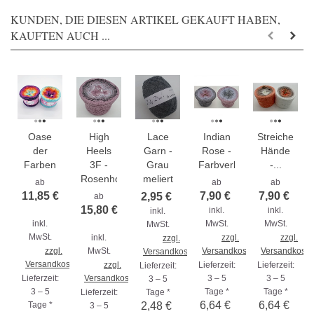
KUNDEN, DIE DIESEN ARTIKEL GEKAUFT HABEN,
KAUFTEN AUCH ...
Oase
High
Lace
Indian
Streichelnde
der
Heels
Garn -
Rose -
Hände
Farben
3F -
Grau
Farbverlaufsgarn...
-...
Rosenholz...
meliert
ab
ab
ab
11,85 €
7,90 €
7,90 €
2,95 €
ab
15,80 €
inkl.
inkl.
inkl.
inkl.
MwSt.
MwSt.
MwSt.
MwSt.
inkl.
zzgl.
zzgl.
zzgl.
zzgl.
MwSt.
Versandkosten
Versandkoste
Versandkosten
Versandkosten
zzgl.
Lieferzeit:
Lieferzeit:
Lieferzeit:
Lieferzeit:
Versandkosten
3 – 5
3 – 5
3 – 5
3 – 5
Tage *
Tage *
Lieferzeit:
Tage *
6,64 €
6,64 €
Tage *
2,48 €
3 – 5