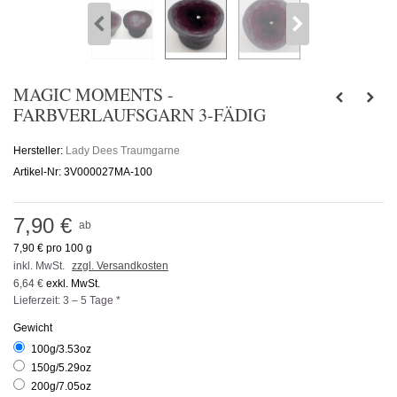
MAGIC MOMENTS -
FARBVERLAUFSGARN 3-FÄDIG
Hersteller:
Lady Dees Traumgarne
Artikel-Nr:
3V000027MA-100
7,90 €
ab
7,90 €
pro 100 g
inkl. MwSt.
zzgl. Versandkosten
6,64 €
exkl. MwSt.
Lieferzeit: 3 – 5 Tage *
Gewicht
100g/3.53oz
150g/5.29oz
200g/7.05oz