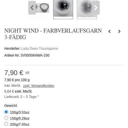
NIGHT WIND - FARBVERLAUFSGARN
3-FÄDIG
Hersteller:
Lady Dees Traumgarne
Artikel-Nr:
3V000064WA-100
7,90 €
ab
7,90 €
pro 100 g
inkl. MwSt.
zzgl. Versandkosten
6,64 €
exkl. MwSt.
Lieferzeit: 3 – 5 Tage *
Gewicht
100g/3.53oz
150g/5.29oz
200g/7.05oz