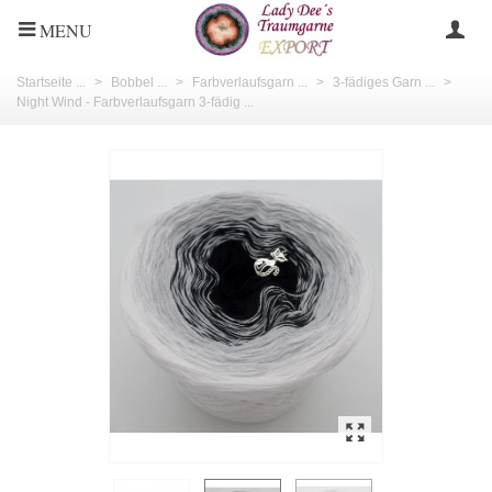
MENU
Startseite ...
>
Bobbel ...
>
Farbverlaufsgarn ...
>
3-fädiges Garn ...
>
Night Wind - Farbverlaufsgarn 3-fädig ...