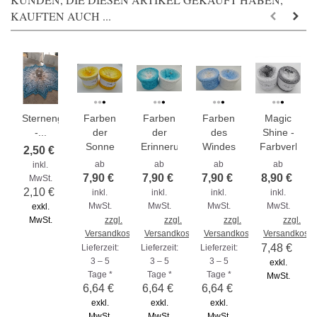
KAUFTEN AUCH ...
Sternenglanz
Farben
Farben
Farben
Magic
-...
der
der
des
Shine -
Sonne
Erinnerungen
Windes
Farbverlaufs
2,50 €
ab
ab
ab
ab
inkl.
7,90 €
7,90 €
7,90 €
8,90 €
MwSt.
2,10 €
inkl.
inkl.
inkl.
inkl.
MwSt.
MwSt.
MwSt.
MwSt.
exkl.
MwSt.
zzgl.
zzgl.
zzgl.
zzgl.
Versandkosten
Versandkosten
Versandkosten
Versandkoste
7,48 €
Lieferzeit:
Lieferzeit:
Lieferzeit:
3 – 5
3 – 5
3 – 5
exkl.
Tage *
Tage *
Tage *
MwSt.
6,64 €
6,64 €
6,64 €
exkl.
exkl.
exkl.
MwSt.
MwSt.
MwSt.