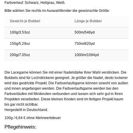
Farbverlauf: Schwarz, Hellgrau, Weiß.
Bitte wählen Sie rechts im Auswahlfenster die gewünschte Größe:
Gewicht je Bobbel
Länge je Bobbel
100g/3.53oz
500m/546yd
150g/5.29oz
750m/820yd
200g/7.05oz
1000m/1094yd
Die Lacegarne können Sie mit einer Nadelstärke Ihrer Wahl verstricken. Die
Bobbels sind für Lochstrickerei geeignet. Je größer die Nadel, desto lockerer
wird das gestrickte Projekt. Die Farbverlaufsgarne können sowohl von außen
und innen angefangen werden. Die Farbverlaufsgarne werden bei den
Farbverläufen mit Miniknoten verbunden und lassen sich sehr gut in Ihren
Projekten verarbeiten. Diese kleinen Knoten sind im fertigen Projekt kaum
bis gar nicht sichtbar.
Hergestellt in Deutschland.
100g / 6,64 € ohne Mehrwertsteuer
Pflegehinweis: