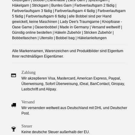
Glitzergarn | Bobbel | Eierknäule | Lace Garn | Spitzengarn |
Häkelgarn | Strickgarn | Buntes Garn | Farbverlaufsgarn 2 fädig |
Farbverlaufsgarn 3 fädig | Farbverlaufsgarn 4 fädig | Farbverlaufsgarn
5 fädig | Farbverlaufsgarn 6 fädig | alle Bobbel sind per Hand
gewickelt, keine Maschinen | Lady Dee's Traumgarne | Knopfoase -
Oase Garne | Oasenbobbel | Made in Germany | Versand weltweit! |
Günstig online bestellen | Häkeln Zubehör | Stricken Zubehör |
Bobbeltaschen | Utensilo | Bobbel bag | Häkelanleitungen
Alle Markennamen, Warenzeichen und Produktbilder sind Eigentum
Ihrer rechtmäßigen Eigentümer.
Zahlung
Wir akzeptieren Visa, Mastercard, American Express, Paypal,
Überweisung, Sofort Überweisung, iDeal, BanContact, Giropay,
Lastschrift und Alipay.
Versand
Wir versenden weltweit aus Deutschland mit DHL und Deutscher
Post.
Steuer
Keine deutsche Steuer außerhalb der EU.