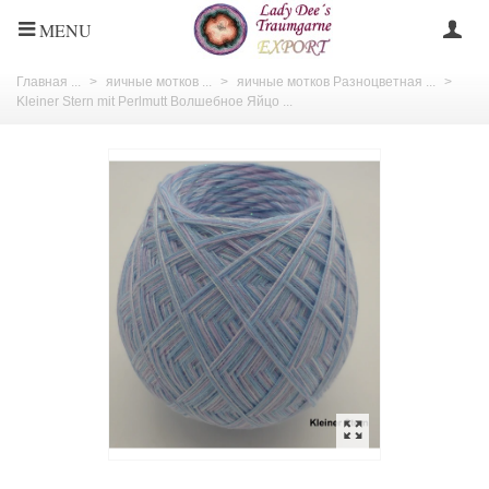
MENU
Главная ...
>
яичные мотков ...
>
яичные мотков Разноцветная ...
>
Kleiner Stern mit Perlmutt Волшебное Яйцо ...