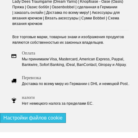
Lady Dees Traumgarne (Dream Yarns) | Knopfoase - Oase (Oasis)
Пряжа | Оазис боббл | Oasenbobbel | сделанная в Германии
| заказать онлайн | Доставка по всему миру! | Аксессуары для
вязания крючком | Вязать аксессуары | Сумки Bobbel | Схема
вязания крючком
Все торговые марки, товарные знаки и изображения продуктов
являются собственностью их законных владельцев.
Оплата
Мы принимаем Visa, Mastercard, American Express, Paypal,
Bankwire, Sofort Banking, iDeal, BanContact, Giropay и Alipay.
Перевозка
Доставка по всему миру из Германии с DHL и немецкой Post..
налоги
Нет немецкого налога за пределами ЕС.
Настройки файлов cookie