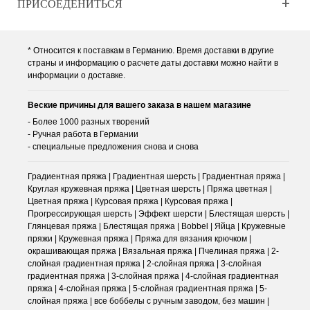
ПРИСОЕДЕНИТЬСЯ
* Относится к поставкам в Германию. Время доставки в другие
страны и информацию о расчете даты доставки можно найти в
информации о доставке.
Веские причины для вашего заказа в нашем магазине
- Более 1000 разных творений
- Ручная работа в Германии
- специальные предложения снова и снова
Градиентная пряжа | Градиентная шерсть | Градиентная пряжа |
Круглая кружевная пряжа | Цветная шерсть | Пряжа цветная |
Цветная пряжа | Курсовая пряжа | Курсовая пряжа |
Прогрессирующая шерсть | Эффект шерсти | Блестящая шерсть |
Глянцевая пряжа | Блестящая пряжа | Bobbel | Яйца | Кружевные
пряжи | Кружевная пряжа | Пряжа для вязания крючком |
окрашивающая пряжа | Вязальная пряжа | Пчелиная пряжа | 2-
слойная градиентная пряжа | 2-слойная пряжа | 3-слойная
градиентная пряжа | 3-слойная пряжа | 4-слойная градиентная
пряжа | 4-слойная пряжа | 5-слойная градиентная пряжа | 5-
слойная пряжа | все боббелы с ручным заводом, без машин |