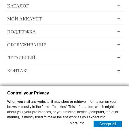
КАТАЛОГ
МОЙ АККАУНТ
ПОДДЕРЖКА
ОБСЛУЖИВАНИЕ
ЛЕГАЛЬНЫЙ
КОНТАКТ
Control your Privacy
Lady Dee´s Traumgarne Export - Градиентная пряжа - © by
zimmer-media-
When you visit any website, it may store or retrieve information on your
office
browser, mostly in the form of 'cookies'. This information, which might be
Перейти к десктоп версии
about you, your preferences, or your internet device (computer, tablet or
mobile), is mostly used to make the site work as you expect it to.
0
0
More info
Accept all
Корзина
сравнение
выше