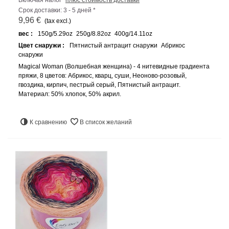
Включая налог
плюс стоимость доставки
Срок доставки: 3 - 5 дней *
9,96 €
(tax excl.)
вес :
150g/5.29oz
250g/8.82oz
400g/14.11oz
Цвет снаружи :
Пятнистый антрацит снаружи
Абрикос
снаружи
Magical Woman (Волшебная женщина) - 4 нитевидные градиента
пряжи, 8 цветов: Абрикос, кварц, суши, Неоново-розовый,
гвоздика, кирпич, пестрый серый, Пятнистый антрацит.
Материал: 50% хлопок, 50% акрил.
К сравнению
В список желаний