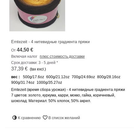
Erntezeit - 4 нитевидные градиента пряжи
44,50 €
От
Включая налог
плюс стоимость доставки
Срок доставки: 3 - 5 дней *
37,39 €
(tax excl.)
вес :
500g/17.6oz
600g/21.12oz
700g/24.69oz
800g/28.16oz
900g/31.74oz
1000g/35.27oz
Erntezeit (время сбора урожая) - 4 нитевидные градиента пряжи
7 цветов: золото, куркума, карри, мокко, гайка, коричневый,
шоколад. Материал: 50% хлопок, 50% акрил.
К сравнению
В список желаний