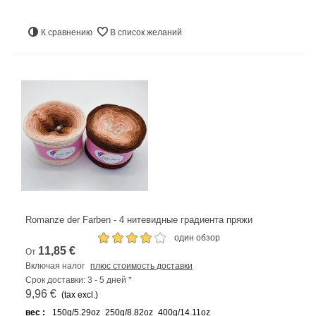
К сравнению
В список желаний
Romanze der Farben - 4 нитевидные градиента пряжи
один обзор
11,85 €
От
Включая налог
плюс стоимость доставки
Срок доставки: 3 - 5 дней *
9,96 €
(tax excl.)
вес :
150g/5.29oz
250g/8.82oz
400g/14.11oz