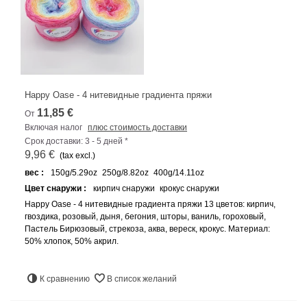
Happy Oase - 4 нитевидные градиента пряжи
11,85 €
От
Включая налог
плюс стоимость доставки
Срок доставки: 3 - 5 дней *
9,96 €
(tax excl.)
вес :
150g/5.29oz
250g/8.82oz
400g/14.11oz
Цвет снаружи :
кирпич снаружи
крокус снаружи
Happy Oase - 4 нитевидные градиента пряжи 13 цветов: кирпич,
гвоздика, розовый, дыня, бегония, шторы, ваниль, гороховый,
Пастель Бирюзовый, стрекоза, аква, вереск, крокус. Материал:
50% хлопок, 50% акрил.
К сравнению
В список желаний