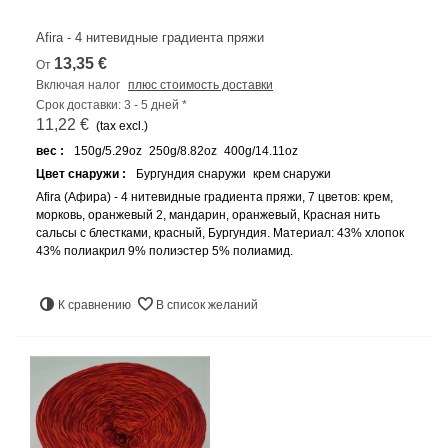
Afira - 4 нитевидные градиента пряжи
13,35 €
От
Включая налог
плюс стоимость доставки
Срок доставки: 3 - 5 дней *
11,22 €
(tax excl.)
вес :
150g/5.29oz
250g/8.82oz
400g/14.11oz
Цвет снаружи :
Бургундия снаружи
крем снаружи
Afira (Афира) - 4 нитевидные градиента пряжи, 7 цветов: крем,
морковь, оранжевый 2, мандарин, оранжевый, Красная нить
сальсы с блестками, красный, Бургундия. Материал: 43% хлопок
43% полиакрил 9% полиэстер 5% полиамид.
К сравнению
В список желаний