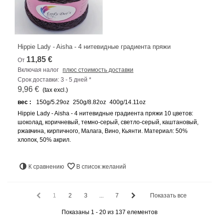
Hippie Lady - Aisha - 4 нитевидные градиента пряжи
11,85 €
От
Включая налог
плюс стоимость доставки
Срок доставки: 3 - 5 дней *
9,96 €
(tax excl.)
вес :
150g/5.29oz
250g/8.82oz
400g/14.11oz
Hippie Lady - Aisha - 4 нитевидные градиента пряжи 10 цветов:
шоколад, коричневый, темно-серый, светло-серый, каштановый,
ржавчина, кирпичного, Малага, Вино, Кьянти. Материал: 50%
хлопок, 50% акрил.
К сравнению
В список желаний
1
2
3
...
7
Показать все
Показаны 1 - 20 из 137 елементов