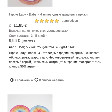
Hippie Lady - Babsi - 4 нитевидные градиента пряжи
один обзор
11,85 €
От
Включая налог
плюс стоимость доставки
Срок доставки: 3 - 5 дней *
9,96 €
(tax excl.)
вес :
150g/5.29oz
250g/8.82oz
400g/14.11oz
Hippie Lady - Babsi - 4 нитевидные градиента пряжи 10 цветов:
Абрикос, роза, кварц, суши, Неоново-розовый, гвоздика, кирпич,
пестрый серый, Пятнистый антрацит, антрацит. Материал: 50%
хлопок, 50% акрил.
К сравнению
В список желаний