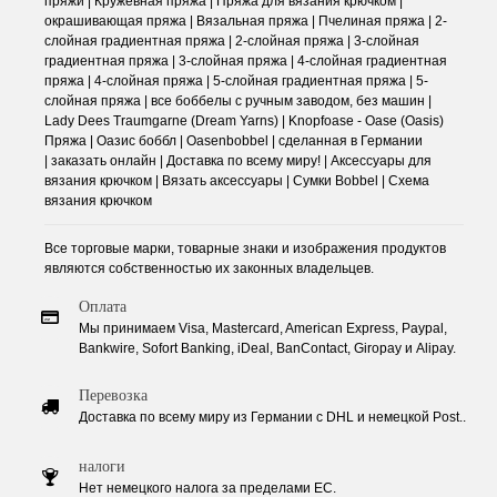
пряжи | Кружевная пряжа | Пряжа для вязания крючком |
окрашивающая пряжа | Вязальная пряжа | Пчелиная пряжа | 2-
слойная градиентная пряжа | 2-слойная пряжа | 3-слойная
градиентная пряжа | 3-слойная пряжа | 4-слойная градиентная
пряжа | 4-слойная пряжа | 5-слойная градиентная пряжа | 5-
слойная пряжа | все боббелы с ручным заводом, без машин |
Lady Dees Traumgarne (Dream Yarns) | Knopfoase - Oase (Oasis)
Пряжа | Оазис боббл | Oasenbobbel | сделанная в Германии
| заказать онлайн | Доставка по всему миру! | Аксессуары для
вязания крючком | Вязать аксессуары | Сумки Bobbel | Схема
вязания крючком
Все торговые марки, товарные знаки и изображения продуктов
являются собственностью их законных владельцев.
Оплата
Мы принимаем Visa, Mastercard, American Express, Paypal,
Bankwire, Sofort Banking, iDeal, BanContact, Giropay и Alipay.
Перевозка
Доставка по всему миру из Германии с DHL и немецкой Post..
налоги
Нет немецкого налога за пределами ЕС.