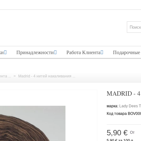
жи
Принадлежности
Работа Клиента
Подарочные
нта ...
>
Madrid - 4 нитей накаливания ...
MADRID - 
марка:
Lady Dees 
Код товара
BOV00
5,90 €
От
5,90 €
за 100 g