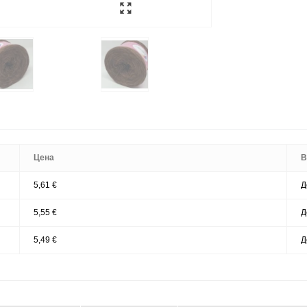
Цена
В
5,61 €
Д
5,55 €
Д
5,49 €
Д