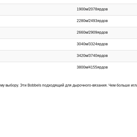
1900м/2078ярдов
2280м/2493ярдов
2660м/2909ярдов
3040м/3324ярдов
3420м/3740ярдов
3800м/4155ярдов
му выбору. Эти Bobbels подходящий для дырочного-вязания. Чем больше игла