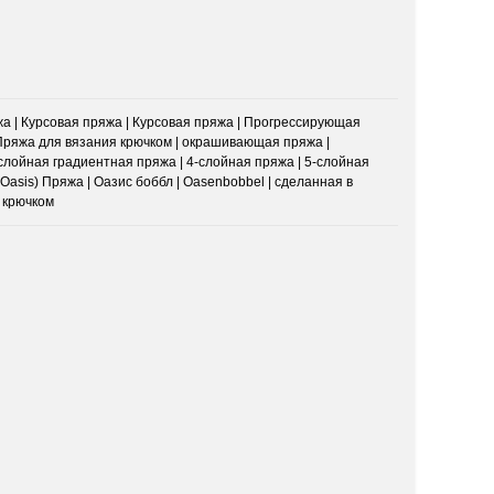
жа | Курсовая пряжа | Курсовая пряжа | Прогрессирующая
 Пряжа для вязания крючком | окрашивающая пряжа |
-слойная градиентная пряжа | 4-слойная пряжа | 5-слойная
Oasis) Пряжа | Оазис боббл | Oasenbobbel | сделанная в
я крючком