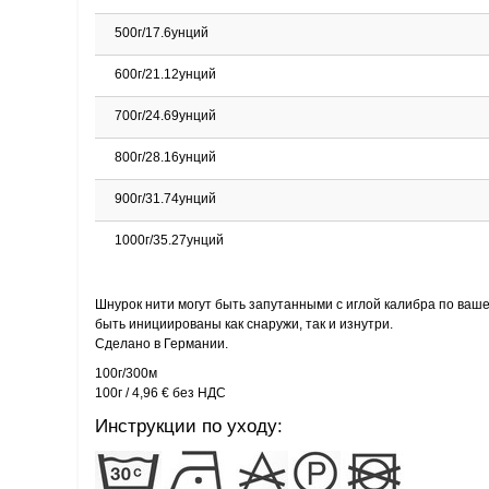
500г/17.6унций
600г/21.12унций
700г/24.69унций
800г/28.16унций
900г/31.74унций
1000г/35.27унций
Шнурок нити могут быть запутанными с иглой калибра по ваше
быть инициированы как снаружи, так и изнутри.
Сделано в Германии.
100г/300м
100г / 4,96 € без НДС
Инструкции по уходу: