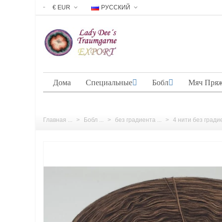
€ EUR
РУССКИЙ
Дома
Специальные
Бобл
Мяч Пря
Главная ...
>
Бобл ...
>
без градиента ...
>
4 нити без градие