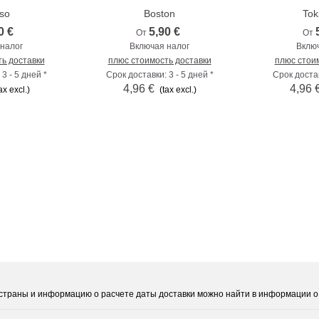
aso
Boston
Toki
0 €
5,90 €
От
От
налог
Включая налог
Вклю
ь доставки
плюс стоимость доставки
плюс стои
3 - 5 дней *
Срок доставки: 3 - 5 дней *
Срок достав
4,96 €
4,96 
ax excl.)
(tax excl.)
е страны и информацию о расчете даты доставки можно найти в информации о