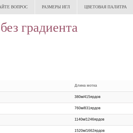
АЙТЕ ВОПРОС
РАЗМЕРЫ ИГЛ
ЦВЕТОВАЯ ПАЛИТРА
 без градиента
Длина мотка
380м/415ярдов
760м/831ярдов
1140м/1246ярдов
1520м/1662ярдов