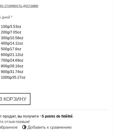
юс стоимость доставки
5 дней *
100g/3.53oz
200g/7.05oz
300g/10.58oz
400g/14.11oz
500g/17.6oz
600g/21.12oz
700g/24.69oz
800g/28.16oz
900g/31.74oz
1000g/35.27oz
В КОРЗИНУ
т продукт, вы получите ~
5
points de fidélité
.
е отзыв первым!
избранное
Добавить к сравнению