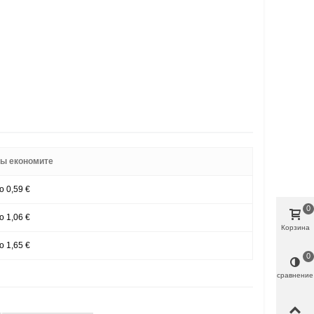
ы економите
о 0,59 €
0
о 1,06 €
Корзина
о 1,65 €
0
сравнение