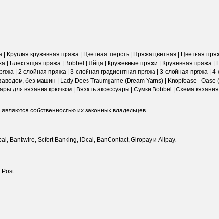
 | Круглая кружевная пряжа | Цветная шерсть | Пряжа цветная | Цветная пря
а | Блестящая пряжа | Bobbel | Яйца | Кружевные пряжи | Кружевная пряжа |
яжа | 2-слойная пряжа | 3-слойная градиентная пряжа | 3-слойная пряжа | 4
аводом, без машин | Lady Dees Traumgarne (Dream Yarns) | Knopfoase - Oase (
суары для вязания крючком | Вязать аксессуары | Сумки Bobbel | Схема вязани
в являются собственностью их законных владельцев.
, Bankwire, Sofort Banking, iDeal, BanContact, Giropay и Alipay.
Post..