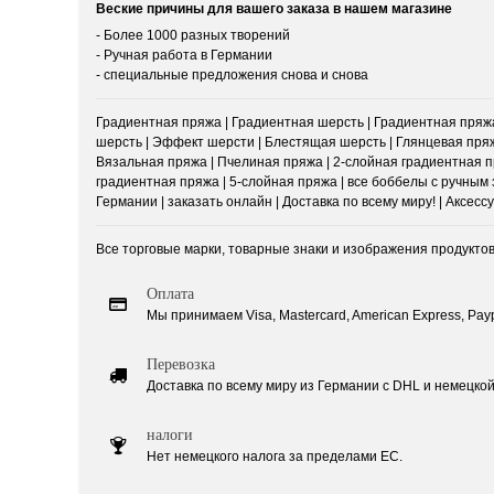
Веские причины для вашего заказа в нашем магазине
- Более 1000 разных творений
- Ручная работа в Германии
- специальные предложения снова и снова
Градиентная пряжа | Градиентная шерсть | Градиентная пряжа
шерсть | Эффект шерсти | Блестящая шерсть | Глянцевая пряж
Вязальная пряжа | Пчелиная пряжа | 2-слойная градиентная пр
градиентная пряжа | 5-слойная пряжа | все боббелы с ручным з
Германии | заказать онлайн | Доставка по всему миру! | Аксес
Все торговые марки, товарные знаки и изображения продукто
Оплата
Мы принимаем Visa, Mastercard, American Express, Paypal
Перевозка
Доставка по всему миру из Германии с DHL и немецкой 
налоги
Нет немецкого налога за пределами ЕС.