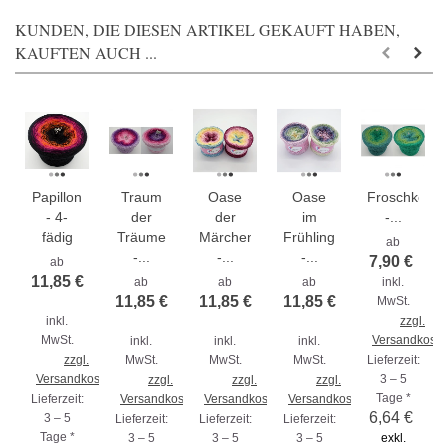
KUNDEN, DIE DIESEN ARTIKEL GEKAUFT HABEN,
KAUFTEN AUCH ...
Papillon
Traum
Oase
Oase
Froschkönig
- 4-
der
der
im
-...
fädig
Träume
Märchenfeen
Frühlingswind
ab
-...
-...
-...
7,90 €
ab
11,85 €
ab
ab
ab
inkl.
11,85 €
11,85 €
11,85 €
MwSt.
inkl.
zzgl.
MwSt.
Versandkoste
inkl.
inkl.
inkl.
zzgl.
MwSt.
MwSt.
MwSt.
Lieferzeit:
Versandkosten
3 – 5
zzgl.
zzgl.
zzgl.
Tage *
Lieferzeit:
Versandkosten
Versandkosten
Versandkosten
6,64 €
3 – 5
Lieferzeit:
Lieferzeit:
Lieferzeit:
Tage *
3 – 5
3 – 5
3 – 5
exkl.