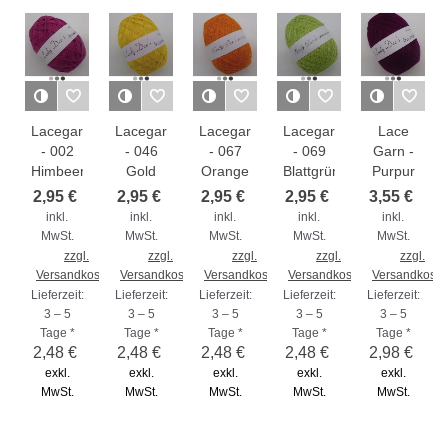
Lacegarn
Lacegarn
Lacegarn
Lacegarn
Lace
- 002
- 046
- 067
- 069
Garn -
Himbeere
Gold
Orange
Blattgrün
Purpur
2,95 €
2,95 €
2,95 €
2,95 €
3,55 €
inkl.
inkl.
inkl.
inkl.
inkl.
MwSt.
MwSt.
MwSt.
MwSt.
MwSt.
zzgl.
zzgl.
zzgl.
zzgl.
zzgl.
Versandkosten
Versandkosten
Versandkosten
Versandkosten
Versandkoste
Lieferzeit:
Lieferzeit:
Lieferzeit:
Lieferzeit:
Lieferzeit:
3 – 5
3 – 5
3 – 5
3 – 5
3 – 5
Tage *
Tage *
Tage *
Tage *
Tage *
2,48 €
2,48 €
2,48 €
2,48 €
2,98 €
exkl.
exkl.
exkl.
exkl.
exkl.
MwSt.
MwSt.
MwSt.
MwSt.
MwSt.