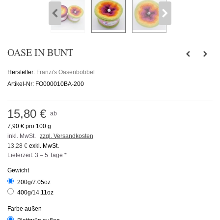
OASE IN BUNT
Hersteller:
Franzi's Oasenbobbel
Artikel-Nr:
FO000010BA-200
15,80 €
ab
7,90 €
pro 100 g
inkl. MwSt.
zzgl. Versandkosten
13,28 €
exkl. MwSt.
Lieferzeit: 3 – 5 Tage *
Gewicht
200g/7.05oz
400g/14.11oz
Farbe außen