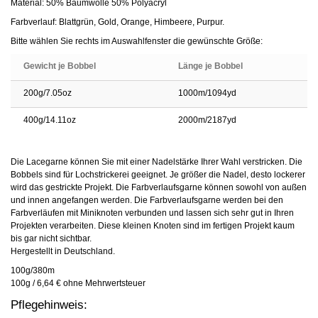
Material: 50% Baumwolle 50% Polyacryl
Farbverlauf: Blattgrün, Gold, Orange, Himbeere, Purpur.
Bitte wählen Sie rechts im Auswahlfenster die gewünschte Größe:
Gewicht je Bobbel
Länge je Bobbel
200g/7.05oz
1000m/1094yd
400g/14.11oz
2000m/2187yd
Die Lacegarne können Sie mit einer Nadelstärke Ihrer Wahl verstricken. Die
Bobbels sind für Lochstrickerei geeignet. Je größer die Nadel, desto lockerer
wird das gestrickte Projekt. Die Farbverlaufsgarne können sowohl von außen
und innen angefangen werden. Die Farbverlaufsgarne werden bei den
Farbverläufen mit Miniknoten verbunden und lassen sich sehr gut in Ihren
Projekten verarbeiten. Diese kleinen Knoten sind im fertigen Projekt kaum
bis gar nicht sichtbar.
Hergestellt in Deutschland.
100g/380m
100g / 6,64 € ohne Mehrwertsteuer
Pflegehinweis: