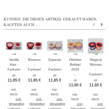
KUNDEN, DIE DIESEN ARTIKEL GEKAUFT HABEN,
KAUFTEN AUCH ...
Vanilla
Rosenrot
Esperanza
Oktober
Magical
Kiss -
-
-
Bobbel
Woman
Farbverlaufsgarn...
Farbverlaufsgarn...
Farbverlaufsgarn...
2024
-
-...
Farbverlaufs
ab
ab
ab
11,85 €
11,85 €
11,85 €
ab
ab
11,85 €
11,85 €
inkl.
inkl.
inkl.
MwSt.
MwSt.
MwSt.
inkl.
inkl.
zzgl.
zzgl.
zzgl.
MwSt.
MwSt.
Versandkosten
Versandkosten
Versandkosten
zzgl.
zzgl.
Lieferzeit:
Lieferzeit:
Lieferzeit:
Versandkosten
Versandkoste