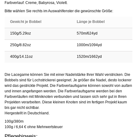
Farbverlauf: Creme, Babyrosa, Violett.
Bitte wählen Sie rechts im Auswahlfenster die gewünschte Größe:
Gewicht je Bobbel
Länge je Bobbel
150g/5.29oz
570m/624yd
250g/8.82oz
1000m/1094yd
400g/14.11oz
1520m/1662yd
Die Lacegarne können Sie mit einer Nadelstärke Ihrer Wahl verstricken. Die
Bobbels sind für Lochstrickerei geeignet. Je größer die Nadel, desto lockerer
wird das gestrickte Projekt. Die Farbverlaufsgarne können sowohl von außen
und innen angefangen werden. Die Farbverlaufsgarne werden bei den
Farbverläufen mit Miniknoten verbunden und lassen sich sehr gut in Ihren
Projekten verarbeiten. Diese kleinen Knoten sind im fertigen Projekt kaum
bis gar nicht sichtbar.
Hergestellt in Deutschland.
100g/380m
100g / 6,64 € ohne Mehrwertsteuer
Pflegehinweis: