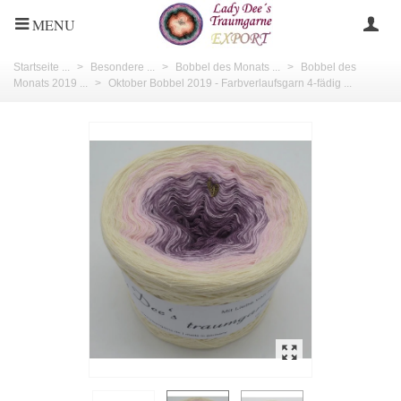
MENU
Startseite ...
>
Besondere ...
>
Bobbel des Monats ...
>
Bobbel des
Monats 2019 ...
>
Oktober Bobbel 2019 - Farbverlaufsgarn 4-fädig ...