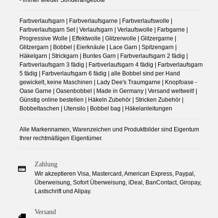
- immer wieder Sonderangebote
Farbverlaufsgarn | Farbverlaufsgarne | Farbverlaufswolle |
Farbverlaufsgarn Set | Verlaufsgarn | Verlaufswolle | Farbgarne |
Progressive Wolle | Effektwolle | Glitzerwolle | Glitzergarne |
Glitzergarn | Bobbel | Eierknäule | Lace Garn | Spitzengarn |
Häkelgarn | Strickgarn | Buntes Garn | Farbverlaufsgarn 2 fädig |
Farbverlaufsgarn 3 fädig | Farbverlaufsgarn 4 fädig | Farbverlaufsgarn
5 fädig | Farbverlaufsgarn 6 fädig | alle Bobbel sind per Hand
gewickelt, keine Maschinen | Lady Dee's Traumgarne | Knopfoase -
Oase Garne | Oasenbobbel | Made in Germany | Versand weltweit! |
Günstig online bestellen | Häkeln Zubehör | Stricken Zubehör |
Bobbeltaschen | Utensilo | Bobbel bag | Häkelanleitungen
Alle Markennamen, Warenzeichen und Produktbilder sind Eigentum
Ihrer rechtmäßigen Eigentümer.
Zahlung
Wir akzeptieren Visa, Mastercard, American Express, Paypal,
Überweisung, Sofort Überweisung, iDeal, BanContact, Giropay,
Lastschrift und Alipay.
Versand