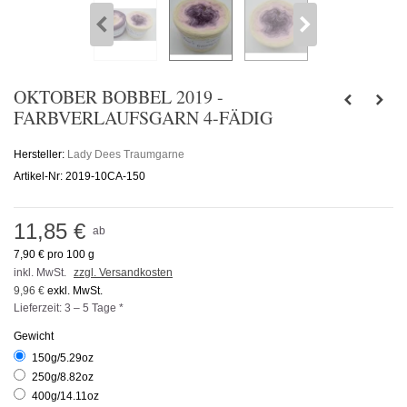
OKTOBER BOBBEL 2019 -
FARBVERLAUFSGARN 4-FÄDIG
Hersteller:
Lady Dees Traumgarne
Artikel-Nr:
2019-10CA-150
11,85 €
ab
7,90 €
pro 100 g
inkl. MwSt.
zzgl. Versandkosten
9,96 €
exkl. MwSt.
Lieferzeit: 3 – 5 Tage *
Gewicht
150g/5.29oz
250g/8.82oz
400g/14.11oz