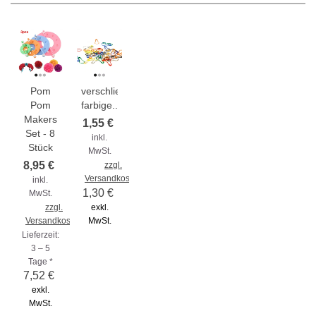
Pom
verschließbare
Pom
farbige...
Makers
1,55 €
Set - 8
inkl.
Stück
MwSt.
8,95 €
zzgl.
Versandkosten
inkl.
1,30 €
MwSt.
zzgl.
exkl.
Versandkosten
MwSt.
Lieferzeit:
3 – 5
Tage *
7,52 €
exkl.
MwSt.