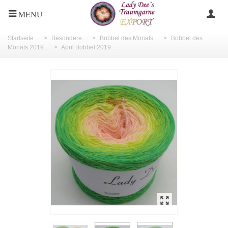
MENU
Startseite ...
>
Besondere ...
>
Bobbel des Monats ...
>
Bobbel des
Monats 2019 ...
>
April Bobbel 2019 ...