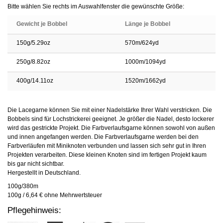
Bitte wählen Sie rechts im Auswahlfenster die gewünschte Größe:
Gewicht je Bobbel
Länge je Bobbel
150g/5.29oz
570m/624yd
250g/8.82oz
1000m/1094yd
400g/14.11oz
1520m/1662yd
Die Lacegarne können Sie mit einer Nadelstärke Ihrer Wahl verstricken. Die
Bobbels sind für Lochstrickerei geeignet. Je größer die Nadel, desto lockerer
wird das gestrickte Projekt. Die Farbverlaufsgarne können sowohl von außen
und innen angefangen werden. Die Farbverlaufsgarne werden bei den
Farbverläufen mit Miniknoten verbunden und lassen sich sehr gut in Ihren
Projekten verarbeiten. Diese kleinen Knoten sind im fertigen Projekt kaum
bis gar nicht sichtbar.
Hergestellt in Deutschland.
100g/380m
100g / 6,64 € ohne Mehrwertsteuer
Pflegehinweis: