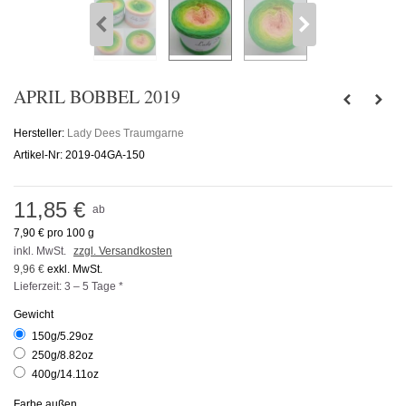
APRIL BOBBEL 2019
Hersteller:
Lady Dees Traumgarne
Artikel-Nr:
2019-04GA-150
11,85 €
ab
7,90 €
pro 100 g
inkl. MwSt.
zzgl. Versandkosten
9,96 €
exkl. MwSt.
Lieferzeit: 3 – 5 Tage *
Gewicht
150g/5.29oz
250g/8.82oz
400g/14.11oz
Farbe außen