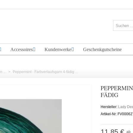
Accessoires
Kundenwerke
Geschenkgutscheine
 ...
>
Peppermint - Farbverlaufsgarn 4-fädig ...
PEPPERMIN
FÄDIG
Hersteller:
Lady De
Artikel-Nr:
FV00062
11,85 €
ab