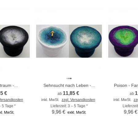
traum -...
Sehnsucht nach Leben -...
Poison - Far
85 €
11,85 €
1
ab
ab
 Versandkosten
inkl. MwSt.
zzgl. Versandkosten
inkl. MwSt.
zz
 – 5 Tage *
Lieferzeit: 3 – 5 Tage *
Lieferzeit
9,96 €
9,96 €
kl. MwSt.
exkl. MwSt.