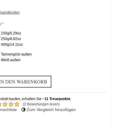
ersandkosten
e *
150g/5.29oz
250g/8.82oz
400g/14.11oz
Tannengrün außen
Weiß außen
IN DEN WARENKORB
dukt kaufen, erhalten Sie ~
11
Treuepunkte
.
(2 Bewertungen lesen)
nschliste
Zum Vergleich hinzufügen