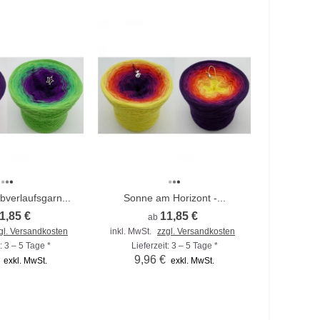
bverlaufsgarn...
Sonne am Horizont -...
Somme
1,85 €
11,85 €
ab
gl. Versandkosten
inkl. MwSt.
zzgl. Versandkosten
inkl. MwSt
: 3 – 5 Tage *
Lieferzeit: 3 – 5 Tage *
Liefer
9,96 €
6,6
exkl. MwSt.
exkl. MwSt.