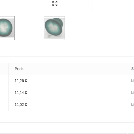
Preis
S
11,26 €
b
11,14 €
b
11,02 €
b