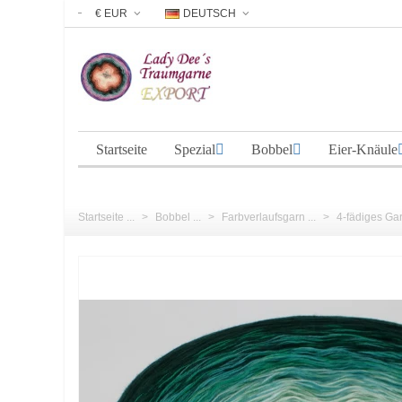
€ EUR
DEUTSCH
Startseite
Spezial
Bobbel
Eier-Knäule
Startseite ...
>
Bobbel ...
>
Farbverlaufsgarn ...
>
4-fädiges Garn