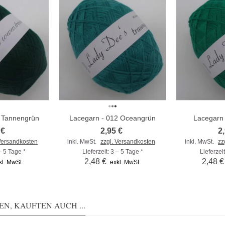
1 Tannengrün
Lacegarn - 012 Oceangrün
Lacegarn 
nzufügen
Zum Vergleich hinzufügen
Zum Vergleic
 €
2,95 €
2
 Versandkosten
inkl. MwSt.
zzgl. Versandkosten
inkl. MwSt.
zz
 – 5 Tage *
Lieferzeit: 3 – 5 Tage *
Lieferzeit
2,48 €
2,48 €
kl. MwSt.
exkl. MwSt.
N, KAUFTEN AUCH ...