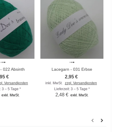
- 022 Absinth
Lacegarn - 031 Erbse
Lacega
h hinzufügen
Zum Vergleich hinzufügen
Zum Vergl
,95 €
2,95 €
gl. Versandkosten
inkl. MwSt.
zzgl. Versandkosten
inkl. MwSt
: 3 – 5 Tage *
Lieferzeit: 3 – 5 Tage *
Liefer
2,48 €
2,4
exkl. MwSt.
exkl. MwSt.