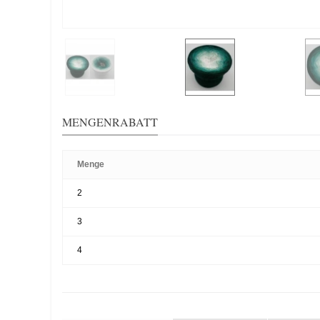
MENGENRABATT
Menge
2
3
4