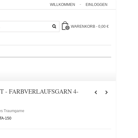
WILLKOMMEN
EINLOGGEN
WARENKORB
-
0,00 €
0
T - FARBVERLAUFSGARN 4-
es Traumgarne
TA-150