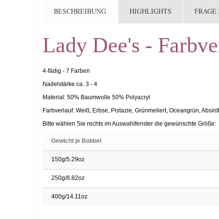
BESCHREIBUNG
HIGHLIGHTS
FRAGE
Lady Dee's - Farbve
4-fädig - 7 Farben
Nadelstärke ca. 3 - 4
Material: 50% Baumwolle 50% Polyacryl
Farbverlauf: Weiß, Erbse, Pistazie, Grünmeliert, Oceangrün, Absint
Bitte wählen Sie rechts im Auswahlfenster die gewünschte Größe:
Gewicht je Bobbel
150g/5.29oz
250g/8.82oz
400g/14.11oz